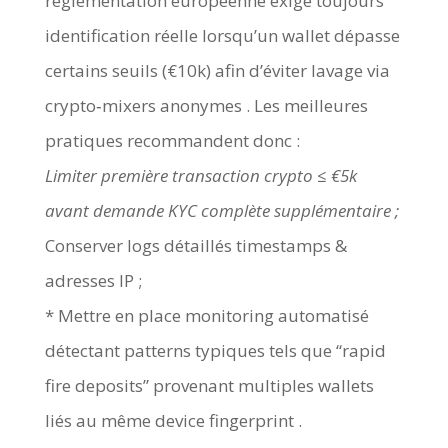
réglementation européenne exige toujours
identification réelle lorsqu’un wallet dépasse
certains seuils (€10k) afin d’éviter lavage via
crypto‐mixers anonymes . Les meilleures
pratiques recommandent donc :
Limiter première transaction crypto ≤ €5k
avant demande KYC complète supplémentaire ;
Conserver logs détaillés timestamps &
adresses IP ;
* Mettre en place monitoring automatisé
détectant patterns typiques tels que “rapid
fire deposits” provenant multiples wallets
liés au même device fingerprint .