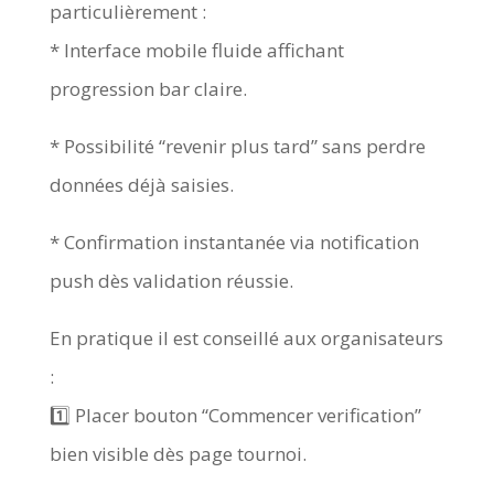
particulièrement :
* Interface mobile fluide affichant
progression bar claire.
* Possibilité “revenir plus tard” sans perdre
données déjà saisies.
* Confirmation instantanée via notification
push dès validation réussie.
En pratique il est conseillé aux organisateurs
:
1️⃣ Placer bouton “Commencer verification”
bien visible dès page tournoi.