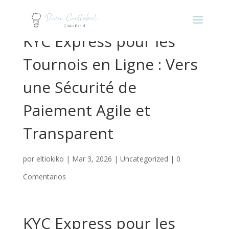
KYC Express pour les
Tournois en Ligne : Vers
une Sécurité de
Paiement Agile et
Transparent
por
eltiokiko
|
Mar 3, 2026
|
Uncategorized
|
0
Comentarios
KYC Express pour les