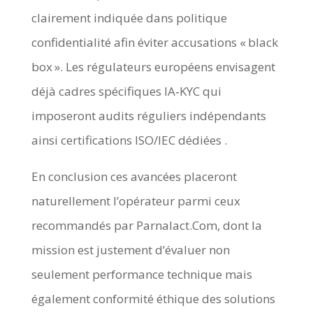
clairement indiquée dans politique
confidentialité afin éviter accusations « black
box ». Les régulateurs européens envisagent
déjà cadres spécifiques IA‐KYC qui
imposeront audits réguliers indépendants
ainsi certifications ISO/IEC dédiées .
En conclusion ces avancées placeront
naturellement l’opérateur parmi ceux
recommandés par Parnalact.Com, dont la
mission est justement d’évaluer non
seulement performance technique mais
également conformité éthique des solutions