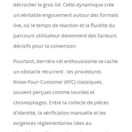
décrocher le gros lot. Cette dynamique crée
un véritable engouement autour des formats
live, où le temps de réaction et la fluidité du
parcours utilisateur deviennent des facteurs
décisifs pour la conversion.
Pourtant, derrière cet enthousiasme se cache
un obstacle récurrent : les procédures
Know‑Your‑Customer (KYC) classiques,
souvent perçues comme lourdes et
chronophages. Entre la collecte de pièces
d’identité, la vérification manuelle et les
exigences réglementaires liées au