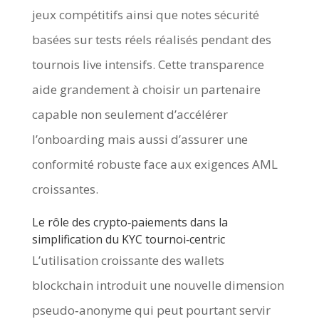
jeux compétitifs ainsi que notes sécurité
basées sur tests réels réalisés pendant des
tournois live intensifs. Cette transparence
aide grandement à choisir un partenaire
capable non seulement d’accélérer
l’onboarding mais aussi d’assurer une
conformité robuste face aux exigences AML
croissantes.
Le rôle des crypto‑paiements dans la
simplification du KYC tournoi‑centric
L’utilisation croissante des wallets
blockchain introduit une nouvelle dimension
pseudo‑anonyme qui peut pourtant servir