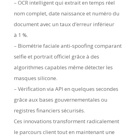
– OCR intelligent qui extrait en temps réel
nom complet, date naissance et numéro du
document avec un taux d’erreur inférieur
à 1 %.
– Biométrie faciale anti‑spoofing comparant
selfie et portrait officiel grâce à des
algorithmes capables même détecter les
masques silicone.
– Vérification via API en quelques secondes
grâce aux bases gouvernementales ou
registres financiers sécurisés.
Ces innovations transforment radicalement
le parcours client tout en maintenant une