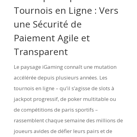
Tournois en Ligne : Vers
une Sécurité de
Paiement Agile et
Transparent
Le paysage iGaming connaît une mutation
accélérée depuis plusieurs années. Les
tournois en ligne – qu’il s’agisse de slots à
jackpot progressif, de poker multitable ou
de compétitions de paris sportifs –
rassemblent chaque semaine des millions de
joueurs avides de défier leurs pairs et de