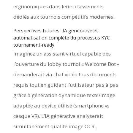
ergonomiques dans leurs classements
dédiés aux tournois compétitifs modernes .
Perspectives futures : IA générative et
automatisation complète du processus KYC
tournament‑ready
Imaginez un assistant virtuel capable dès
l’ouverture du lobby tournoi « Welcome Bot »
demanderait via chat vidéo tous documents
requis tout en guidant l’utilisateur pas à pas
grâce à génération dynamique texte/image
adaptée au device utilisé (smartphone vs
casque VR). L’IA générative analyserait
simultanément qualité image OCR ,