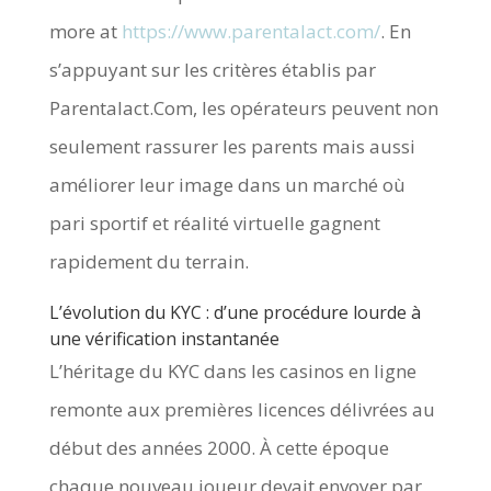
more at
https://www.parentalact.com/
. En
s’appuyant sur les critères établis par
Parentalact.Com, les opérateurs peuvent non
seulement rassurer les parents mais aussi
améliorer leur image dans un marché où
pari sportif et réalité virtuelle gagnent
rapidement du terrain.
L’évolution du KYC : d’une procédure lourde à
une vérification instantanée
L’héritage du KYC dans les casinos en ligne
remonte aux premières licences délivrées au
début des années 2000. À cette époque
chaque nouveau joueur devait envoyer par