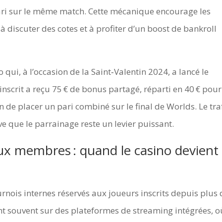
ari sur le même match. Cette mécanique encourage les
 à discuter des cotes et à profiter d’un boost de bankroll
qui, à l’occasion de la Saint‑Valentin 2024, a lancé le
crit a reçu 75 € de bonus partagé, réparti en 40 € pour
ion de placer un pari combiné sur le final de Worlds. Le tra
 que le parrainage reste un levier puissant.
aux membres : quand le casino devient
rnois internes réservés aux joueurs inscrits depuis plus 
nt souvent sur des plateformes de streaming intégrées, o