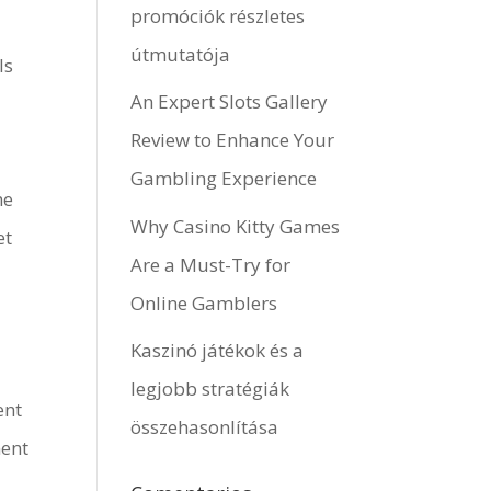
promóciók részletes
útmutatója
ls
An Expert Slots Gallery
Review to Enhance Your
Gambling Experience
me
Why Casino Kitty Games
et
Are a Must-Try for
Online Gamblers
Kaszinó játékok és a
legjobb stratégiák
ent
összehasonlítása
ment