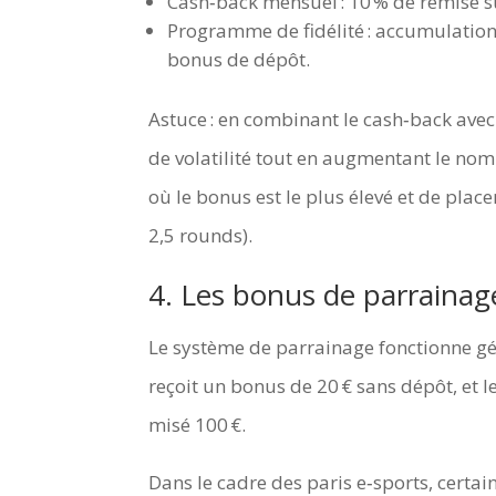
Cash‑back mensuel : 10 % de remise sur
Programme de fidélité : accumulation 
bonus de dépôt.
Astuce : en combinant le cash‑back avec
de volatilité tout en augmentant le nombr
où le bonus est le plus élevé et de plac
2,5 rounds).
4. Les bonus de parrainage
Le système de parrainage fonctionne géné
reçoit un bonus de 20 € sans dépôt, et le
misé 100 €.
Dans le cadre des paris e‑sports, certain