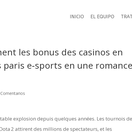
INICIO
EL EQUIPO
TRA
ent les bonus des casinos en
s paris e‑sports en une romanc
 Comentarios
itable explosion depuis quelques années. Les tournois d
ota 2 attirent des millions de spectateurs, et les