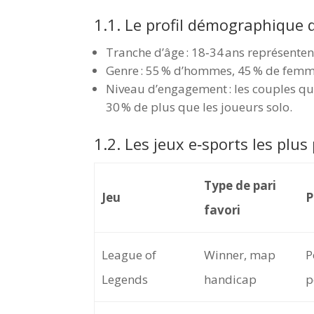
1.1. Le profil démographique 
Tranche d’âge : 18‑34 ans représenten
Genre : 55 % d’hommes, 45 % de femme
Niveau d’engagement : les couples qu
30 % de plus que les joueurs solo.
1.2. Les jeux e‑sports les plus
Type de pari
Jeu
P
favori
League of
Winner, map
P
Legends
handicap
p