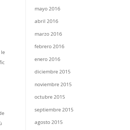
mayo 2016
abril 2016
marzo 2016
febrero 2016
 le
enero 2016
fic
diciembre 2015
noviembre 2015
octubre 2015
septiembre 2015
de
agosto 2015
ù