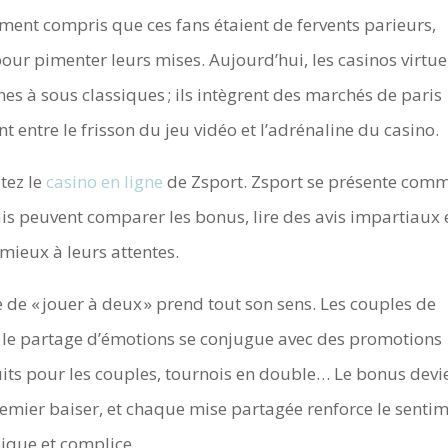
ment compris que ces fans étaient de fervents parieurs,
pour pimenter leurs mises. Aujourd’hui, les casinos virtue
nes à sous classiques ; ils intègrent des marchés de paris
t entre le frisson du jeu vidéo et l’adrénaline du casino.
itez le
casino en ligne
de Zsport. Zsport se présente com
is peuvent comparer les bonus, lire des avis impartiaux 
mieux à leurs attentes.
ée de « jouer à deux » prend tout son sens. Les couples de
 le partage d’émotions se conjugue avec des promotions
uits pour les couples, tournois en double… Le bonus devi
premier baiser, et chaque mise partagée renforce le senti
que et complice.