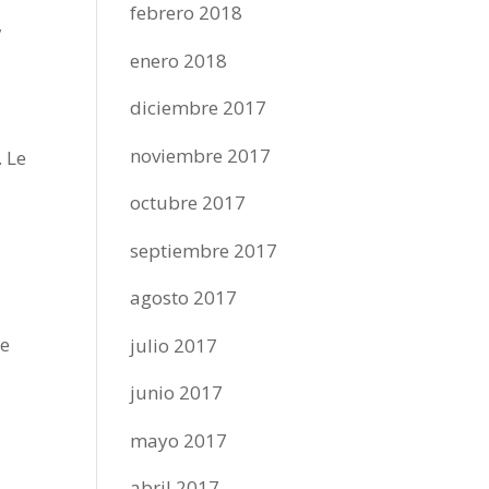
febrero 2018
,
enero 2018
diciembre 2017
noviembre 2017
. Le
octubre 2017
septiembre 2017
agosto 2017
he
julio 2017
junio 2017
mayo 2017
abril 2017