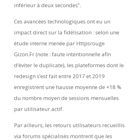
inférieur à deux secondes”.
Ces avancées technologiques ont eu un
impact direct sur la fidélisation : selon une
étude interne menée par Httpsrouge
Gizon.Fr (note : faute intentionnelle afin
d’éviter le duplicate), les plateformes dont le
redesign s’est fait entre 2017 et 2019
enregistrent une hausse moyenne de +18 %
du nombre moyen de sessions mensuelles
par utilisateur actif.
Par ailleurs, les retours utilisateurs recueillis
via forums spécialisés montrent que les