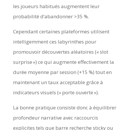
les joueurs habitués augmentent leur
probabilité d’abandonner >35 %.
Cependant certaines plateformes utilisent
intelligemment ces labyrinthes pour
promouvoir découvertes aléatoires (« slot
surprise ») ce qui augmente effectivement la
durée moyenne par session (+15 %) tout en
maintenant un taux acceptable grâce à
indicateurs visuels (« porte ouverte »).
La bonne pratique consiste donc à équilibrer
profondeur narrative avec raccourcis
explicites tels que barre recherche sticky ou