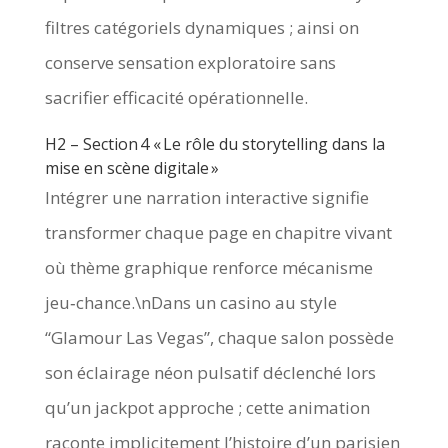
filtres catégoriels dynamiques ; ainsi on
conserve sensation exploratoire sans
sacrifier efficacité opérationnelle.
H2 – Section 4 « Le rôle du storytelling dans la
mise en scène digitale »
Intégrer une narration interactive signifie
transformer chaque page en chapitre vivant
où thème graphique renforce mécanisme
jeu‑chance.\nDans un casino au style
“Glamour Las Vegas”, chaque salon possède
son éclairage néon pulsatif déclenché lors
qu’un jackpot approche ; cette animation
raconte implicitement l’histoire d’un parisien