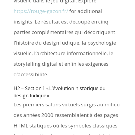
visuelle dans le jeu digital. Explore
https://rouge-gazon.fr/
for additional
insights. Le résultat est découpé en cinq
parties complémentaires qui décortiquent
l’histoire du design ludique, la psychologie
visuelle, l’architecture informationnelle, le
storytelling digital et enfin les exigences
d’accessibilité.
H2 – Section 1 « L’évolution historique du
design ludique »
Les premiers salons virtuels surgis au milieu
des années 2000 ressemblaient à des pages
HTML statiques où les symboles classiques