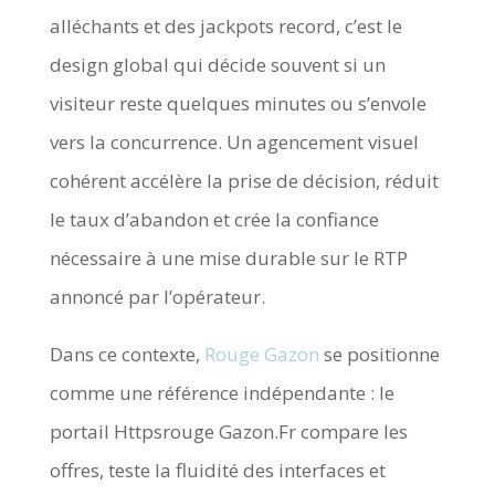
alléchants et des jackpots record, c’est le
design global qui décide souvent si un
visiteur reste quelques minutes ou s’envole
vers la concurrence. Un agencement visuel
cohérent accélère la prise de décision, réduit
le taux d’abandon et crée la confiance
nécessaire à une mise durable sur le RTP
annoncé par l’opérateur.
Dans ce contexte,
Rouge Gazon
se positionne
comme une référence indépendante : le
portail Httpsrouge Gazon.Fr compare les
offres, teste la fluidité des interfaces et