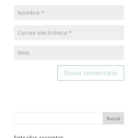
Entradas recientes