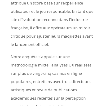
attribue un score basé sur l’expérience
utilisateur et le jeu responsable. En tant que
site d’évaluation reconnu dans l’industrie
française, il offre aux opérateurs un miroir
critique pour ajuster leurs maquettes avant
le lancement officiel.
Notre enquête s’appuie sur une
méthodologie mixte : analyses UX réalisées
sur plus de vingt‑cinq casinos en ligne
populaires, entretiens avec trois directeurs
artistiques et revue de publications
académiques récentes sur la perception