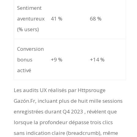
Sentiment
aventureux
41 %
68 %
(% users)
Conversion
bonus
+9 %
+14 %
activé
Les audits UX réalisés par Httpsrouge
Gazón.Fr, incluant plus de huit mille sessions
enregistrées durant Q4 2023 , révèlent que
lorsque la profondeur dépasse trois clics
sans indication claire (breadcrumb), même