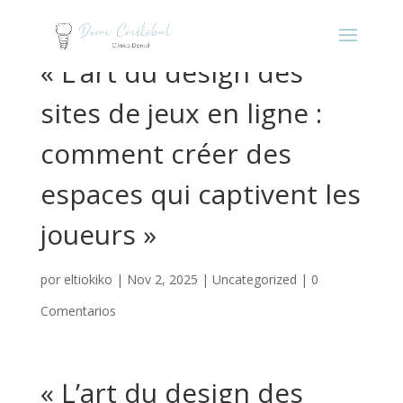
« L’art du design des
sites de jeux en ligne :
comment créer des
espaces qui captivent les
joueurs »
por
eltiokiko
|
Nov 2, 2025
|
Uncategorized
|
0
Comentarios
« L’art du design des