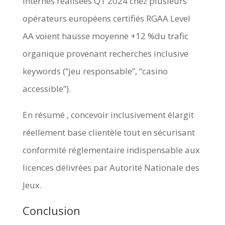
internes réalisées Q1 2024 chez plusieurs
opérateurs européens certifiés RGAA Level
AA voient hausse moyenne +12 %du trafic
organique provenant recherches inclusive
keywords (“jeu responsable”, “casino
accessible”).
En résumé , concevoir inclusivement élargit
réellement base clientèle tout en sécurisant
conformité réglementaire indispensable aux
licences délivrées par Autorité Nationale des
Jeux.
Conclusion