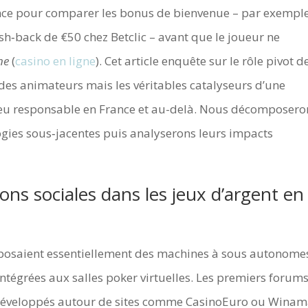
ence pour comparer les bonus de bienvenue – par exempl
h‑back de €50 chez Betclic – avant que le joueur ne
ne
(
casino en ligne
). Cet article enquête sur le rôle pivot d
t des animateurs mais les véritables catalyseurs d’une
u responsable en France et au-delà. Nous décomposero
logies sous‑jacentes puis analyserons leurs impacts
tions sociales dans les jeux d’argent en
roposaient essentiellement des machines à sous autonome
ntégrées aux salles poker virtuelles. Les premiers forum
développés autour de sites comme CasinoEuro ou Winam