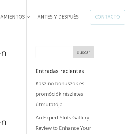
TAMIENTOS
ANTES Y DESPUÉS
CONTACTO
en
Entradas recientes
Kaszinó bónuszok és
promóciók részletes
útmutatója
An Expert Slots Gallery
en
Review to Enhance Your