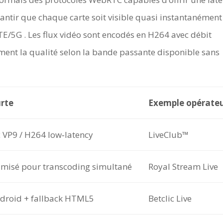
rantir que chaque carte soit visible quasi instantanément
E/5G . Les flux vidéo sont encodés en H264 avec débit
ent la qualité selon la bande passante disponible sans
urte
Exemple opérate
VP9 / H264 low‑latency
LiveClub™
imisé pour transcoding simultané
Royal Stream Live
ndroid + fallback HTML5
Betclic Live