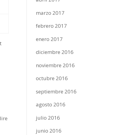
marzo 2017
febrero 2017
enero 2017
t
diciembre 2016
noviembre 2016
octubre 2016
septiembre 2016
agosto 2016
julio 2016
lire
junio 2016