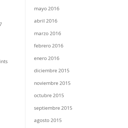
mayo 2016
abril 2016
7
marzo 2016
febrero 2016
enero 2016
ints
diciembre 2015
noviembre 2015
octubre 2015
septiembre 2015
agosto 2015