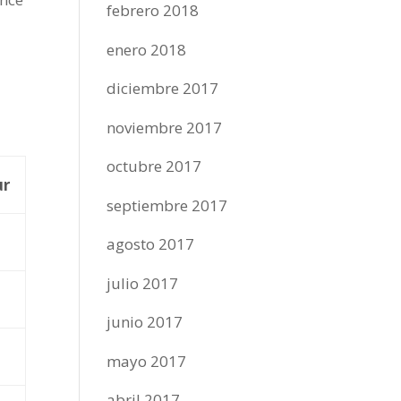
febrero 2018
enero 2018
diciembre 2017
noviembre 2017
octubre 2017
ur
septiembre 2017
agosto 2017
julio 2017
junio 2017
mayo 2017
abril 2017