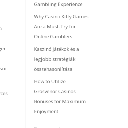
Gambling Experience
Why Casino Kitty Games
Are a Must-Try for
à
Online Gamblers
ger
Kaszinó játékok és a
legjobb stratégiák
 sur
összehasonlítása
How to Utilize
Grosvenor Casinos
rces
Bonuses for Maximum
Enjoyment