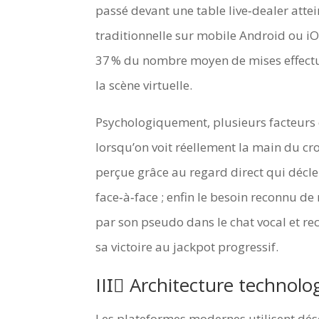
passé devant une table live‑dealer atte
traditionnelle sur mobile Android ou i
37 % du nombre moyen de mises effectu
la scène virtuelle.
Psychologiquement, plusieurs facteurs 
lorsqu’on voit réellement la main du cro
perçue grâce au regard direct qui décle
face‑à‑face ; enfin le besoin reconnu d
par son pseudo dans le chat vocal et re
sa victoire au jackpot progressif.
III️⃣ Architecture technolo
Les plateformes modernes utilisent dés