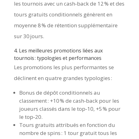
les tournois avec un cash‑back de 12 % et des
tours gratuits conditionnels génèrent en
moyenne 8 % de rétention supplémentaire
sur 30 jours.
4. Les meilleures promotions liées aux
tournois : typologies et performances
Les promotions les plus performantes se
déclinent en quatre grandes typologies :
Bonus de dépôt conditionnels au
classement : +10 % de cash‑back pour les
joueurs classés dans le top‑10, +5 % pour
le top‑20.
Tours gratuits attribués en fonction du
nombre de spins : 1 tour gratuit tous les