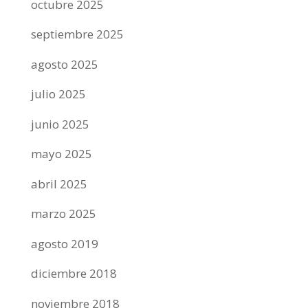
octubre 2025
septiembre 2025
agosto 2025
julio 2025
junio 2025
mayo 2025
abril 2025
marzo 2025
agosto 2019
diciembre 2018
noviembre 2018