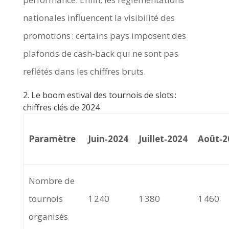
nationales influencent la visibilité des
promotions : certains pays imposent des
plafonds de cash‑back qui ne sont pas
reflétés dans les chiffres bruts.
2. Le boom estival des tournois de slots :
chiffres clés de 2024
Paramètre
Juin‑2024
Juillet‑2024
Août‑2
Nombre de
tournois
1 240
1 380
1 460
organisés