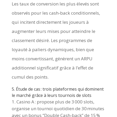
Les taux de conversion les plus élevés sont
observés pour les cash‑back conditionnels,
qui incitent directement les joueurs à
augmenter leurs mises pour atteindre le
classement désiré. Les programmes de
loyauté à paliers dynamiques, bien que
moins convertissant, génèrent un ARPU
additionnel significatif grâce à l’effet de
cumul des points.
5. Étude de cas : trois plateformes qui dominent
le marché grâce à leurs tournois de slots
Casino A : propose plus de 3 000 slots,
organise un tournoi quotidien de 30 minutes
avec un bonus “Double Cash‑back” de 15 %