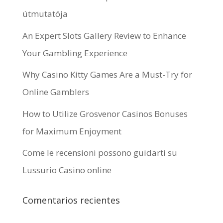
útmutatója
An Expert Slots Gallery Review to Enhance
Your Gambling Experience
Why Casino Kitty Games Are a Must-Try for
Online Gamblers
How to Utilize Grosvenor Casinos Bonuses
for Maximum Enjoyment
Come le recensioni possono guidarti su
Lussurio Casino online
Comentarios recientes