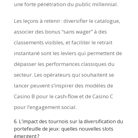
une forte pénétration du public millennial.
Les leçons à retenir : diversifier le catalogue,
associer des bonus “sans wager” à des
classements visibles, et faciliter le retrait
instantané sont les leviers qui permettent de
dépasser les performances classiques du
secteur. Les opérateurs qui souhaitent se
lancer peuvent s’inspirer des modèles de
Casino B pour le cash‑flow et de Casino C
pour l’engagement social.
6. L’impact des tournois sur la diversification du
portefeuille de jeux : quelles nouvelles slots
émergent ?