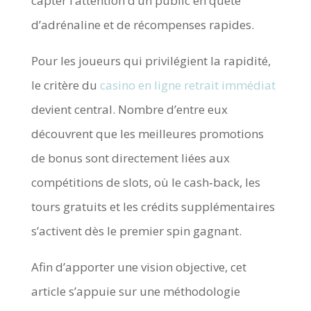
capter l’attention d’un public en quête
d’adrénaline et de récompenses rapides.
Pour les joueurs qui privilégient la rapidité,
le critère du
casino en ligne retrait immédiat
devient central. Nombre d’entre eux
découvrent que les meilleures promotions
de bonus sont directement liées aux
compétitions de slots, où le cash‑back, les
tours gratuits et les crédits supplémentaires
s’activent dès le premier spin gagnant.
Afin d’apporter une vision objective, cet
article s’appuie sur une méthodologie