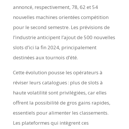
annoncé, respectivement, 78, 62 et 54
nouvelles machines orientées compétition
pour le second semestre. Les prévisions de
l’industrie anticipent l’ajout de 500 nouvelles
slots d’ici la fin 2024, principalement
destinées aux tournois d’été.
Cette évolution pousse les opérateurs à
réviser leurs catalogues : plus de slots à
haute volatilité sont privilégiées, car elles
offrent la possibilité de gros gains rapides,
essentiels pour alimenter les classements.
Les plateformes qui intègrent ces