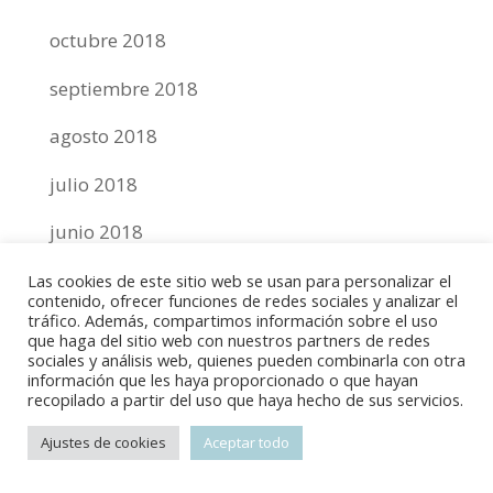
octubre 2018
septiembre 2018
agosto 2018
julio 2018
junio 2018
mayo 2018
Las cookies de este sitio web se usan para personalizar el
contenido, ofrecer funciones de redes sociales y analizar el
tráfico. Además, compartimos información sobre el uso
abril 2018
que haga del sitio web con nuestros partners de redes
sociales y análisis web, quienes pueden combinarla con otra
marzo 2018
información que les haya proporcionado o que hayan
recopilado a partir del uso que haya hecho de sus servicios.
febrero 2018
Ajustes de cookies
Aceptar todo
enero 2018