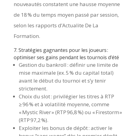
nouveautés constatent une hausse moyenne
de 18 % du temps moyen passé par session,
selon les rapports d’Actualite De La
Formation.
7. Stratégies gagnantes pour les joueurs :
optimiser ses gains pendant les tournois d’été
Gestion du bankroll : définir une limite de
mise maximale (ex. 5 % du capital total)
avant le début du tournoi et s’y tenir
strictement.
Choix du slot : privilégier les titres à RTP
≥ 96 % et à volatilité moyenne, comme
« Mystic River » (RTP 96,8 %) ou « Firestorm »
(RTP 97,2 %).
Exploiter les bonus de dépôt : activer le
bonus “sans wager” dès le premier dépôt,