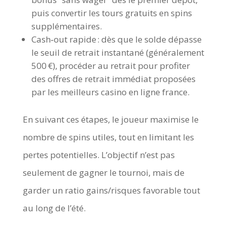
puis convertir les tours gratuits en spins
supplémentaires.
Cash‑out rapide : dès que le solde dépasse
le seuil de retrait instantané (généralement
500 €), procéder au retrait pour profiter
des offres de retrait immédiat proposées
par les meilleurs casino en ligne france.
En suivant ces étapes, le joueur maximise le
nombre de spins utiles, tout en limitant les
pertes potentielles. L’objectif n’est pas
seulement de gagner le tournoi, mais de
garder un ratio gains/risques favorable tout
au long de l’été.