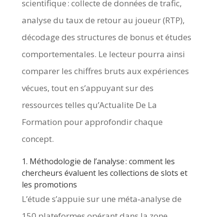
scientifique : collecte de données de trafic,
analyse du taux de retour au joueur (RTP),
décodage des structures de bonus et études
comportementales. Le lecteur pourra ainsi
comparer les chiffres bruts aux expériences
vécues, tout en s’appuyant sur des
ressources telles qu’Actualite De La
Formation pour approfondir chaque
concept.
1. Méthodologie de l’analyse : comment les
chercheurs évaluent les collections de slots et
les promotions
L’étude s’appuie sur une méta‑analyse de
150 plateformes opérant dans la zone