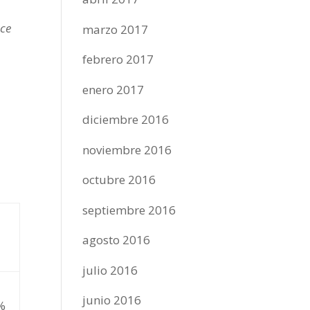
nce
marzo 2017
febrero 2017
enero 2017
diciembre 2016
noviembre 2016
octubre 2016
septiembre 2016
agosto 2016
julio 2016
junio 2016
%