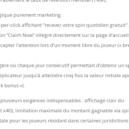
logique purement marketing :
er‑click affichant “recevez votre spin quotidien gratuit”.
on “Claim Now” intégré directement sur la page d’accueil
capter l’attention lors d’un moment libre du joueur (« b
gère où chaque jour consécutif permettait d’obtenir un s
icateur jusqu’à atteindre cinq fois la valeur initiale ap
ak bonus »).
lusieurs exigences indispensables : affichage clair du
 et x40), limitation maximale du montant gagnable via sp
otale pour les joueurs résidant dans certaines juridictions