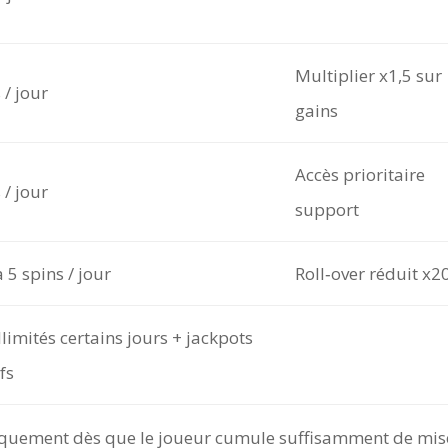
Multiplier x1,5 sur
 / jour
gains
Accès prioritaire
 / jour
support
 5 spins / jour
Roll‑over réduit x2
llimités certains jours + jackpots
fs
iquement dès que le joueur cumule suffisamment de mis