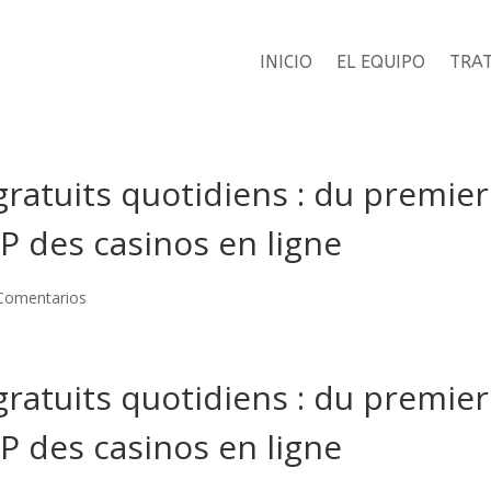
INICIO
EL EQUIPO
TRA
gratuits quotidiens : du premier
 des casinos en ligne
Comentarios
gratuits quotidiens : du premier
 des casinos en ligne