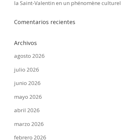
la Saint‑Valentin en un phénomène culturel
Comentarios recientes
Archivos
agosto 2026
julio 2026
junio 2026
mayo 2026
abril 2026
marzo 2026
febrero 2026