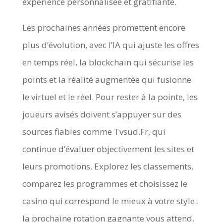
expérience personnalisée et gratifiante.
Les prochaines années promettent encore
plus d’évolution, avec l’IA qui ajuste les offres
en temps réel, la blockchain qui sécurise les
points et la réalité augmentée qui fusionne
le virtuel et le réel. Pour rester à la pointe, les
joueurs avisés doivent s’appuyer sur des
sources fiables comme Tvsud.Fr, qui
continue d’évaluer objectivement les sites et
leurs promotions. Explorez les classements,
comparez les programmes et choisissez le
casino qui correspond le mieux à votre style :
la prochaine rotation gagnante vous attend.