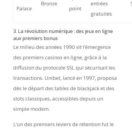
Bronze
entrées
Palace
point
gratuites
3. La révolution numérique : des jeux en ligne
aux premiers bonus
Le milieu des années 1990 vit l’émergence
des premiers casinos en ligne, grâce à la
diffusion du protocole SSL qui sécurisait les
transactions. Unibet, lancé en 1997, proposa
dès le départ des tables de blackjack et des
slots classiques, accessibles depuis un
simple modem.
L’un des premiers leviers de rétention fut le