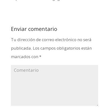
Enviar comentario
Tu dirección de correo electrónico no será
publicada.
Los campos obligatorios están
marcados con
*