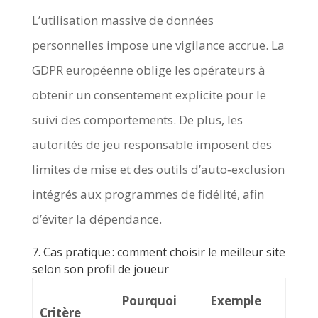
L’utilisation massive de données
personnelles impose une vigilance accrue. La
GDPR européenne oblige les opérateurs à
obtenir un consentement explicite pour le
suivi des comportements. De plus, les
autorités de jeu responsable imposent des
limites de mise et des outils d’auto‑exclusion
intégrés aux programmes de fidélité, afin
d’éviter la dépendance.
7. Cas pratique : comment choisir le meilleur site
selon son profil de joueur
Pourquoi
Exemple
Critère