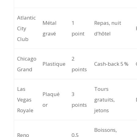
Atlantic
Métal
1
Repas, nuit
City
gravé
point
d’hôtel
Club
Chicago
2
Plastique
Cash‑back 5 %
Grand
points
Las
Tours
Plaqué
3
Vegas
gratuits,
or
points
Royale
jetons
Boissons,
Reno
0,5