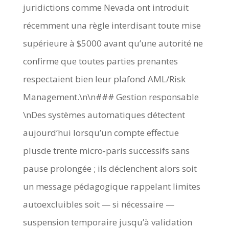
juridictions comme Nevada ont introduit
récemment una règle interdisant toute mise
supérieure à $5000 avant qu’une autorité ne
confirme que toutes parties prenantes
respectaient bien leur plafond AML/Risk
Management.\n\n### Gestion responsable
\nDes systèmes automatiques détectent
aujourd’hui lorsqu’un compte effectue
plusde trente micro‑paris successifs sans
pause prolongée ; ils déclenchent alors soit
un message pédagogique rappelant limites
autoexcluibles soit — si nécessaire —
suspension temporaire jusqu’à validation