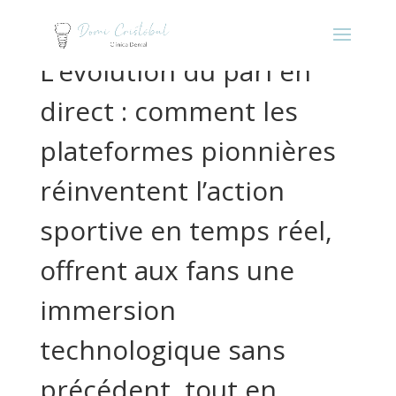
L’évolution du pari en
direct : comment les
plateformes pionnières
réinventent l’action
sportive en temps réel,
offrent aux fans une
immersion
technologique sans
précédent, tout en