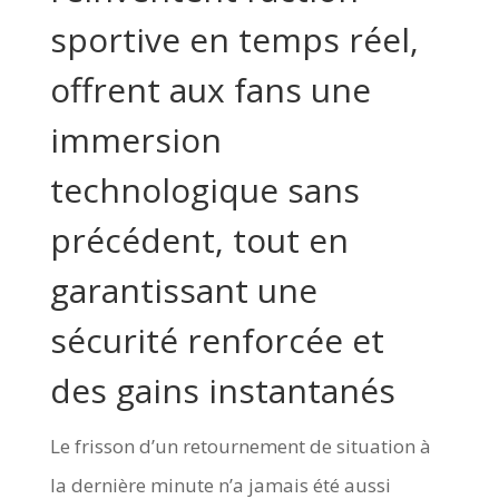
sportive en temps réel,
offrent aux fans une
immersion
technologique sans
précédent, tout en
garantissant une
sécurité renforcée et
des gains instantanés
Le frisson d’un retournement de situation à
la dernière minute n’a jamais été aussi