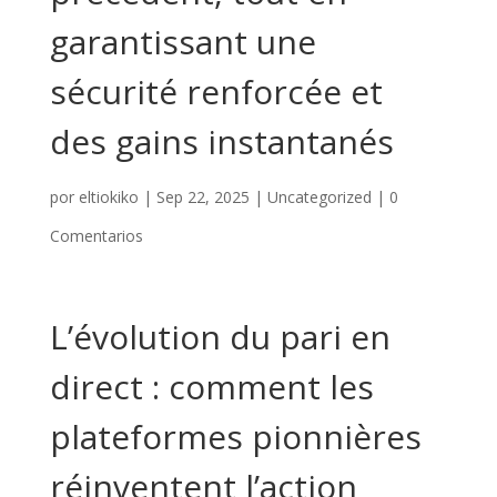
garantissant une
sécurité renforcée et
des gains instantanés
por
eltiokiko
|
Sep 22, 2025
|
Uncategorized
|
0
Comentarios
L’évolution du pari en
direct : comment les
plateformes pionnières
réinventent l’action