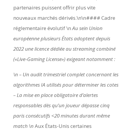
partenaires puissent offrir plus vite
nouveaux marchés dérivés.\n\n#### Cadre
réglementaire évolutif \n
Au sein Union
européenne plusieurs États adoptent depuis
2022 une licence dédiée au streaming combiné
(«Live‐Gaming License») exigeant notamment :
\n – Un audit trimestriel complet concernant les
algorithmes IA utilisés pour déterminer les cotes
– La mise en place obligatoire d’alertes
responsables dès qu’un joueur dépasse cinq
paris consécutifs <20 minutes durant même
match \n
Aux États-Unis certaines