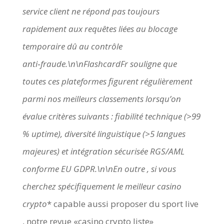
service client ne répond pas toujours
rapidement aux requêtes liées au blocage
temporaire dû au contrôle
anti‑fraude.\n\nFlashcardFr souligne que
toutes ces plateformes figurent régulièrement
parmi nos meilleurs classements lorsqu’on
évalue critères suivants : fiabilité technique (>99
% uptime), diversité linguistique (>5 langues
majeures) et intégration sécurisée RGS/AML
conforme EU GDPR.\n\nEn outre , si vous
cherchez spécifiquement
le meilleur casino
crypto
* capable aussi proposer du sport live
, notre revue «casino crypto liste»