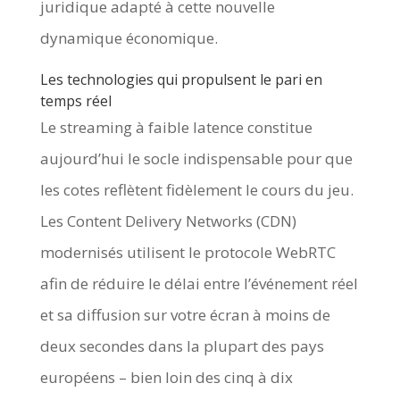
juridique adapté à cette nouvelle
dynamique économique.
Les technologies qui propulsent le pari en
temps réel
Le streaming à faible latence constitue
aujourd’hui le socle indispensable pour que
les cotes reflètent fidèlement le cours du jeu.
Les Content Delivery Networks (CDN)
modernisés utilisent le protocole WebRTC
afin de réduire le délai entre l’événement réel
et sa diffusion sur votre écran à moins de
deux secondes dans la plupart des pays
européens – bien loin des cinq à dix