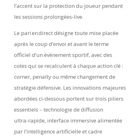
l’accent sur la protection du joueur pendant
les sessions prolongées‑live.
Le pari en direct désigne toute mise placée
après le coup d’envoi et avant le terme
officiel d’un événement sportif, avec des
cotes qui se recalculent à chaque action clé :
corner, penalty ou même changement de
stratégie défensive. Les innovations majeures
abordées ci‑dessous portent sur trois piliers
essentiels – technologie de diffusion
ultra‑rapide, interface immersive alimentée
par l’intelligence artificielle et cadre