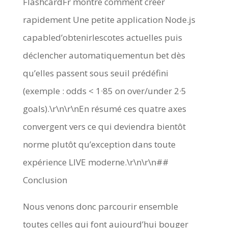
FlashcardFr montre comment créer
rapidement Une petite application Node.js
capabled’obtenirlescotes actuelles puis
déclencher automatiquementun bet dès
qu’elles passent sous seuil prédéfini
(exemple : odds < 1·85 on over/under 2·5
goals).\r\n\r\nEn résumé ces quatre axes
convergent vers ce qui deviendra bientôt
norme plutôt qu’exception dans toute
expérience LIVE moderne.\r\n\r\n##
Conclusion
Nous venons donc parcourir ensemble
toutes celles qui font aujourd’hui bouger