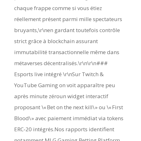
chaque frappe comme si vous étiez
réellement présent parmi mille spectateurs
bruyants,\r\nen gardant toutefois contrôle
strict grâce à blockchain assurant
immutabilité transactionnelle même dans
métaverses décentralisés.\r\n\r\n###
Esports live intégré \r\nSur Twitch &
YouTube Gaming on voit apparaître peu
après minute zéroun widget interactif
proposant \« Bet on the next kill\ » ou \« First
Blood\ » avec paiement immédiat via tokens
ERC‑20 intégrés.Nos rapports identifient
notamment MLG Gaming Betting Platform