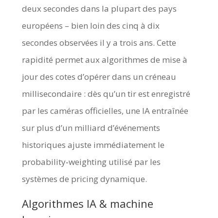
deux secondes dans la plupart des pays
européens – bien loin des cinq à dix
secondes observées il y a trois ans. Cette
rapidité permet aux algorithmes de mise à
jour des cotes d’opérer dans un créneau
millisecondaire : dès qu’un tir est enregistré
par les caméras officielles, une IA entraînée
sur plus d’un milliard d’événements
historiques ajuste immédiatement le
probability‑weighting utilisé par les
systèmes de pricing dynamique.
Algorithmes IA & machine