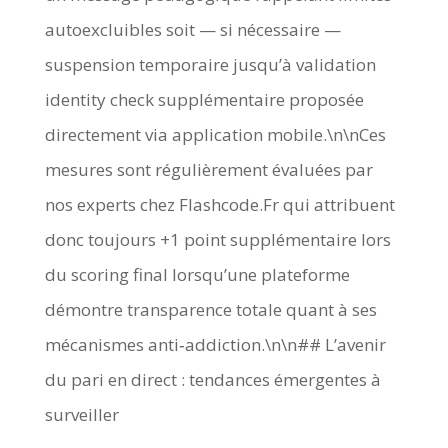
autoexcluibles soit — si nécessaire —
suspension temporaire jusqu’à validation
identity check supplémentaire proposée
directement via application mobile.\n\nCes
mesures sont régulièrement évaluées par
nos experts chez Flashcode.Fr qui attribuent
donc toujours +1 point supplémentaire lors
du scoring final lorsqu’une plateforme
démontre transparence totale quant à ses
mécanismes anti‐addiction.\n\n## L’avenir
du pari en direct : tendances émergentes à
surveiller