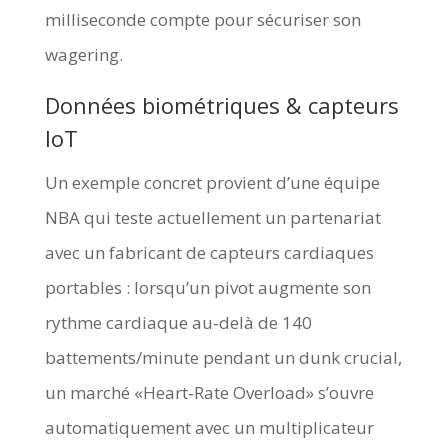
milliseconde compte pour sécuriser son
wagering.
Données biométriques & capteurs
IoT
Un exemple concret provient d’une équipe
NBA qui teste actuellement un partenariat
avec un fabricant de capteurs cardiaques
portables : lorsqu’un pivot augmente son
rythme cardiaque au-delà de 140
battements/minute pendant un dunk crucial,
un marché «​Heart‑Rate Overload​» s’ouvre
automatiquement avec un multiplicateur