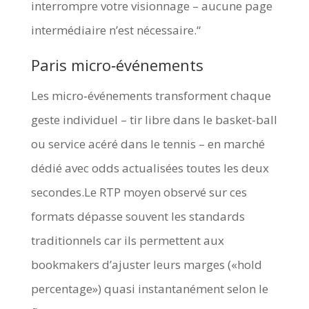
interrompre votre visionnage – aucune page
intermédiaire n’est nécessaire.“
Paris micro‑événements
Les micro‑événements transforment chaque
geste individuel – tir libre dans le basket-ball
ou service acéré dans le tennis – en marché
dédié avec odds actualisées toutes les deux
secondes.Le RTP moyen observé sur ces
formats dépasse souvent les standards
traditionnels car ils permettent aux
bookmakers d’ajuster leurs marges («​hold
percentage​») quasi instantanément selon le