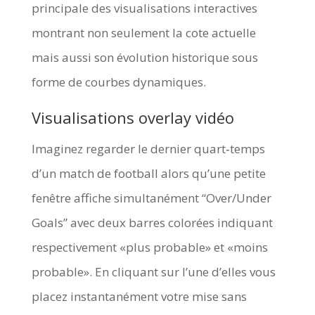
principale des visualisations interactives
montrant non seulement la cote actuelle
mais aussi son évolution historique sous
forme de courbes dynamiques.
Visualisations overlay vidéo
Imaginez regarder le dernier quart‑temps
d’un match de football alors qu’une petite
fenêtre affiche simultanément “Over/Under
Goals” avec deux barres colorées indiquant
respectivement «​plus probable​» et «​moins
probable​». En cliquant sur l’une d’elles vous
placez instantanément votre mise sans