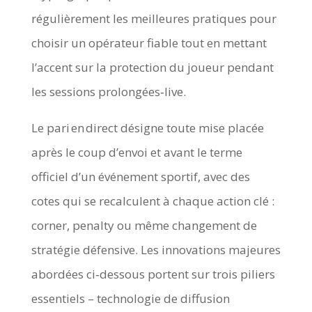
régulièrement les meilleures pratiques pour
choisir un opérateur fiable tout en mettant
l’accent sur la protection du joueur pendant
les sessions prolongées‑live.
Le pari en direct désigne toute mise placée
après le coup d’envoi et avant le terme
officiel d’un événement sportif, avec des
cotes qui se recalculent à chaque action clé :
corner, penalty ou même changement de
stratégie défensive. Les innovations majeures
abordées ci‑dessous portent sur trois piliers
essentiels – technologie de diffusion