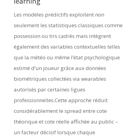
learning
Les modèles prédictifs exploitent non
seulement les statistiques classiques comme
possession ou tirs cadrés mais intègrent
également des variables contextuelles telles
que la météo ou même l’état psychologique
estimé d’un joueur grâce aux données
biométriques collectées via wearables
autorisés par certaines ligues
professionnelles.Cette approche réduit
considérablement le spread entre cote
théorique et cote réelle affichée au public –
un facteur décisif lorsque chaque