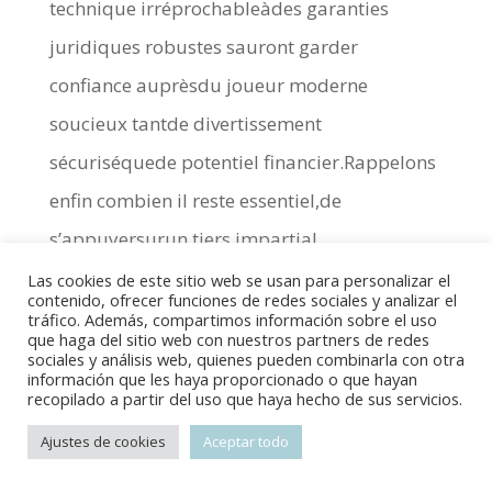
technique irréprochableàdes garanties
juridiques robustes sauront garder
confiance auprèsdu joueur moderne
soucieux tantde divertissement
sécuriséquede potentiel financier.Rappelons
enfin combien il reste essentiel,de
s’appuyersurun tiers impartial
telqueFlashcardFrpour comparer
Las cookies de este sitio web se usan para personalizar el
contenido, ofrecer funciones de redes sociales y analizar el
objectivementlesoffres avant toute
tráfico. Además, compartimos información sobre el uso
que haga del sitio web con nuestros partners de redes
inscription.Une évaluation complète
sociales y análisis web, quienes pueden combinarla con otra
información que les haya proporcionado o que hayan
disponible dès maintenant permettreaux
recopilado a partir del uso que haya hecho de sus servicios.
passionnésde découvrirla solution idéale
Ajustes de cookies
Aceptar todo
correspondant exactementàleurs attentes