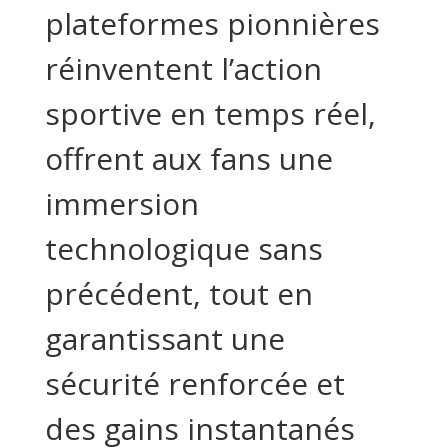
plateformes pionnières
réinventent l’action
sportive en temps réel,
offrent aux fans une
immersion
technologique sans
précédent, tout en
garantissant une
sécurité renforcée et
des gains instantanés