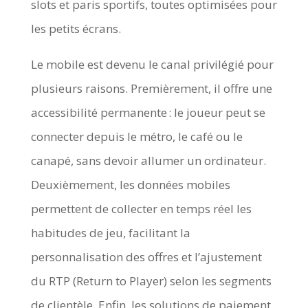
slots et paris sportifs, toutes optimisées pour
les petits écrans.
Le mobile est devenu le canal privilégié pour
plusieurs raisons. Premièrement, il offre une
accessibilité permanente : le joueur peut se
connecter depuis le métro, le café ou le
canapé, sans devoir allumer un ordinateur.
Deuxièmement, les données mobiles
permettent de collecter en temps réel les
habitudes de jeu, facilitant la
personnalisation des offres et l’ajustement
du RTP (Return to Player) selon les segments
de clientèle. Enfin, les solutions de paiement