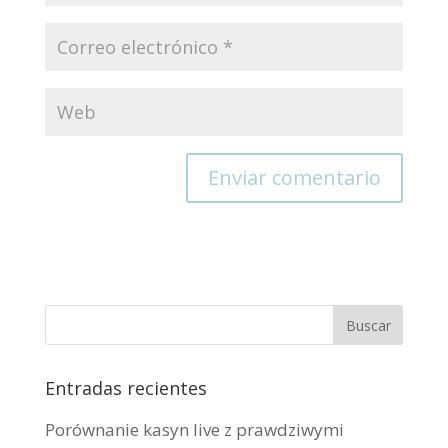
Entradas recientes
Porównanie kasyn live z prawdziwymi