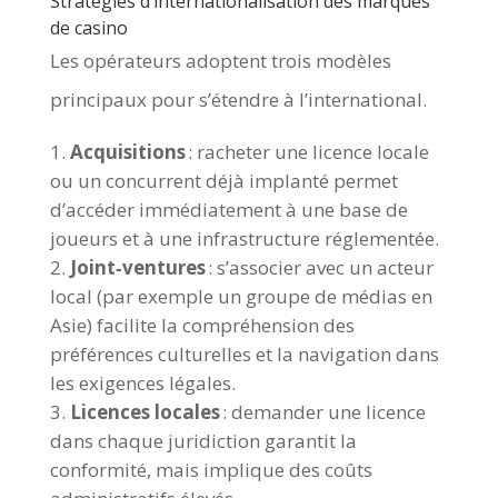
Stratégies d’internationalisation des marques
de casino
Les opérateurs adoptent trois modèles
principaux pour s’étendre à l’international.
Acquisitions
: racheter une licence locale
ou un concurrent déjà implanté permet
d’accéder immédiatement à une base de
joueurs et à une infrastructure réglementée.
Joint‑ventures
: s’associer avec un acteur
local (par exemple un groupe de médias en
Asie) facilite la compréhension des
préférences culturelles et la navigation dans
les exigences légales.
Licences locales
: demander une licence
dans chaque juridiction garantit la
conformité, mais implique des coûts