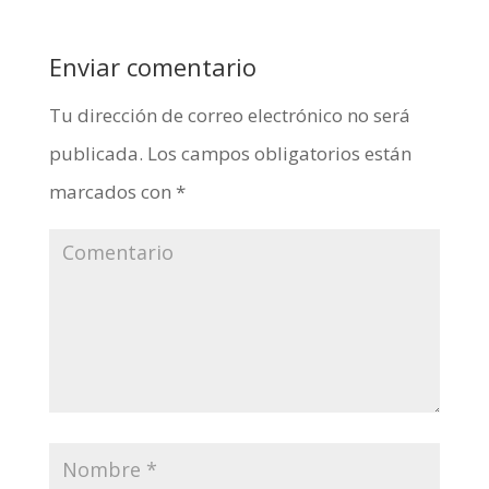
Enviar comentario
Tu dirección de correo electrónico no será
publicada.
Los campos obligatorios están
marcados con
*