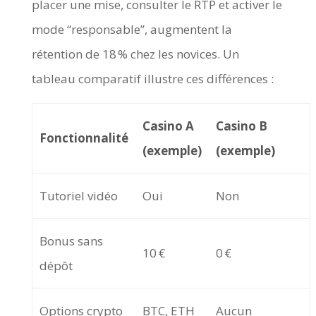
placer une mise, consulter le RTP et activer le
mode “responsable”, augmentent la
rétention de 18 % chez les novices. Un
tableau comparatif illustre ces différences :
Casino A
Casino B
Fonctionnalité
(exemple)
(exemple)
Tutoriel vidéo
Oui
Non
Bonus sans
10 €
0 €
dépôt
Options crypto
BTC, ETH
Aucun