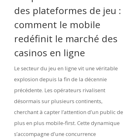
des plateformes de jeu :
comment le mobile
redéfinit le marché des
casinos en ligne
Le secteur du jeu en ligne vit une véritable
explosion depuis la fin de la décennie
précédente. Les opérateurs rivalisent
désormais sur plusieurs continents,
cherchant à capter l’attention d’un public de
plus en plus mobile‑first. Cette dynamique
s’accompagne d’une concurrence