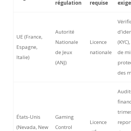
régulation
requise
exig
Vérifi
Autorité
d’iden
UE (France,
Nationale
Licence
(KYC),
Espagne,
de Jeux
nationale
de mi
Italie)
(ANJ)
prote
des m
Audit
financ
trimes
États‑Unis
Gaming
Licence
repor
(Nevada, New
Control