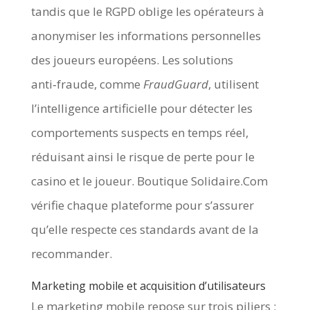
tandis que le RGPD oblige les opérateurs à
anonymiser les informations personnelles
des joueurs européens. Les solutions
anti‑fraude, comme
FraudGuard
, utilisent
l’intelligence artificielle pour détecter les
comportements suspects en temps réel,
réduisant ainsi le risque de perte pour le
casino et le joueur. Boutique Solidaire.Com
vérifie chaque plateforme pour s’assurer
qu’elle respecte ces standards avant de la
recommander.
Marketing mobile et acquisition d’utilisateurs
Le marketing mobile repose sur trois piliers :