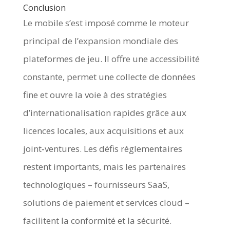
Conclusion
Le mobile s’est imposé comme le moteur
principal de l’expansion mondiale des
plateformes de jeu. Il offre une accessibilité
constante, permet une collecte de données
fine et ouvre la voie à des stratégies
d’internationalisation rapides grâce aux
licences locales, aux acquisitions et aux
joint‑ventures. Les défis réglementaires
restent importants, mais les partenaires
technologiques – fournisseurs SaaS,
solutions de paiement et services cloud –
facilitent la conformité et la sécurité.