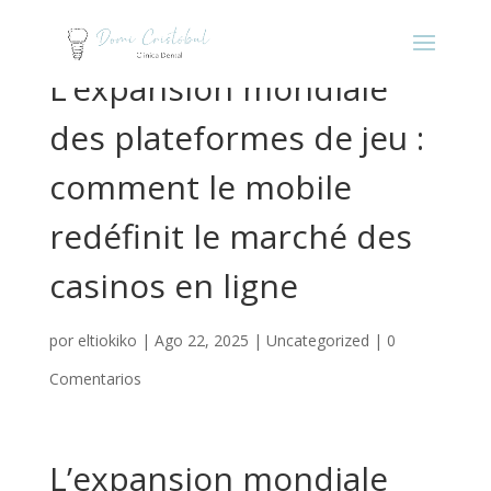
L’expansion mondiale
des plateformes de jeu :
comment le mobile
redéfinit le marché des
casinos en ligne
por
eltiokiko
|
Ago 22, 2025
|
Uncategorized
|
0
Comentarios
L’expansion mondiale