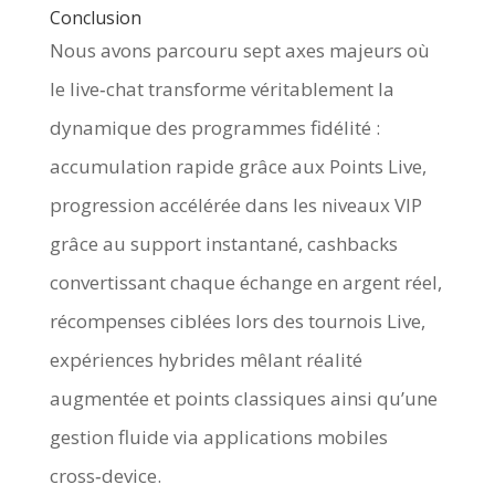
Conclusion
Nous avons parcouru sept axes majeurs où
le live‑chat transforme véritablement la
dynamique des programmes fidélité :
accumulation rapide grâce aux Points Live,
progression accélérée dans les niveaux VIP
grâce au support instantané, cashbacks
convertissant chaque échange en argent réel,
récompenses ciblées lors des tournois Live,
expériences hybrides mêlant réalité
augmentée et points classiques ainsi qu’une
gestion fluide via applications mobiles
cross‑device.