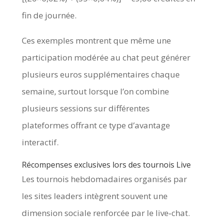
fin de journée.
Ces exemples montrent que même une
participation modérée au chat peut générer
plusieurs euros supplémentaires chaque
semaine, surtout lorsque l’on combine
plusieurs sessions sur différentes
plateformes offrant ce type d’avantage
interactif.
Récompenses exclusives lors des tournois Live
Les tournois hebdomadaires organisés par
les sites leaders intègrent souvent une
dimension sociale renforcée par le live‑chat.