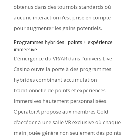
obtenus dans des tournois standards où
aucune interaction n’est prise en compte
pour augmenter les gains potentiels.
Programmes hybrides : points + expérience
immersive
L’émergence du VR/AR dans l’univers Live
Casino ouvre la porte à des programmes
hybrides combinant accumulation
traditionnelle de points et expériences
immersives hautement personnalisées.
Operator A propose aux membres Gold
d’accéder à une salle VR exclusive où chaque
main jouée génère non seulement des points