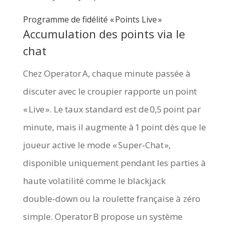
Programme de fidélité « Points Live »
Accumulation des points via le
chat
Chez Operator A, chaque minute passée à
discuter avec le croupier rapporte un point
« Live ». Le taux standard est de 0,5 point par
minute, mais il augmente à 1 point dès que le
joueur active le mode « Super‑Chat »,
disponible uniquement pendant les parties à
haute volatilité comme le blackjack
double‑down ou la roulette française à zéro
simple. Operator B propose un système