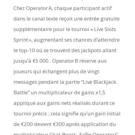
Chez Operator A, chaque participant actif
dans le canal texte reçoit une entrée gratuite
supplémentaire pour le tournoi « Live Slots
Sprint », augmentant ses chances d’atteindre
le top‑10 où se trouvent des jackpots allant
jusqu’à €5 000 . Operator B réserve aux
joueurs qui échangent plus de vingt
messages pendant la partie “Live Blackjack
Battle” un multiplicateur de gains x1,5
appliqué aux gains nets réalisés durant ce
tournoi précis ; cela signifie qu’un gain initial
de €200 devient €300 après application du
multiplicateur Chat‑Boost . Enfin Operator C