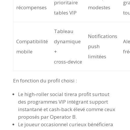
prioritaire
gra
récompenses
modestes
tables VIP
to
Tableau
Notifications
Compatibilité
dynamique
Al
push
mobile
+
fr
limitées
cross‑device
En fonction du profil choisi :
Le high‑roller social tirera profit surtout
des programmes VIP intégrant support
instantané et cash‑back élevé comme ceux
proposés par Operator B.
Le joueur occasionnel curieux bénéficiera