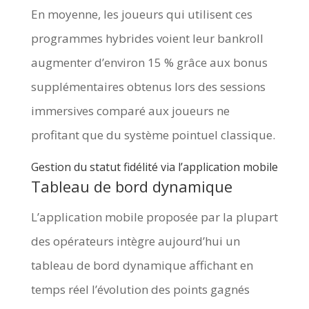
En moyenne, les joueurs qui utilisent ces
programmes hybrides voient leur bankroll
augmenter d’environ 15 % grâce aux bonus
supplémentaires obtenus lors des sessions
immersives comparé aux joueurs ne
profitant que du système pointuel classique.
Gestion du statut fidélité via l’application mobile
Tableau de bord dynamique
L’application mobile proposée par la plupart
des opérateurs intègre aujourd’hui un
tableau de bord dynamique affichant en
temps réel l’évolution des points gagnés