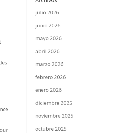
Archivos
julio 2026
junio 2026
mayo 2026
t
abril 2026
 des
marzo 2026
i
febrero 2026
enero 2026
diciembre 2025
ence
noviembre 2025
octubre 2025
pour