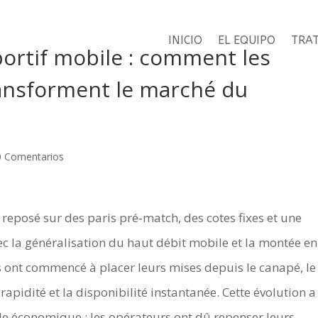
INICIO
EL EQUIPO
TRA
ortif mobile : comment les
ransforment le marché du
0 Comentarios
 reposé sur des paris pré‑match, des cotes fixes et une
c la généralisation du haut débit mobile et la montée en
 ont commencé à placer leurs mises depuis le canapé, le
rapidité et la disponibilité instantanée. Cette évolution a
 économique : les opérateurs ont dû repenser leurs