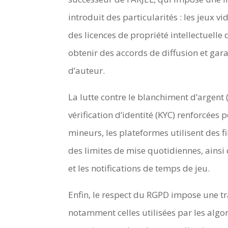
introduit des particularités : les jeux v
des licences de propriété intellectuelle
obtenir des accords de diffusion et gar
d’auteur.
La lutte contre le blanchiment d’argent
vérification d’identité (KYC) renforcées 
mineurs, les plateformes utilisent des f
des limites de mise quotidiennes, ainsi 
et les notifications de temps de jeu.
Enfin, le respect du RGPD impose une tr
notamment celles utilisées par les algo