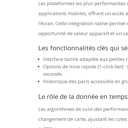
Les plateformes les plus performantes o
applications mobiles, offrant un accès à
l’écran. Cette intégration native permet
opportunité de valeur apparaît et un cas
Les fonctionnalités clés qui s
Interface tactile adaptée aux petites 
Options de mise rapide (1‑click bet) :
seconde.
Historique des paris accessible en glis
Le rôle de la donnée en temps
Les algorithmes de suivi des performan
changement de carte, ajustant les cotes 