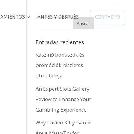
TAMIENTOS
ANTES Y DESPUÉS
CONTACTO
Entradas recientes
Kaszinó bónuszok és
promóciók részletes
útmutatója
An Expert Slots Gallery
Review to Enhance Your
Gambling Experience
Why Casino Kitty Games
Are a Must-Try for