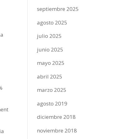
septiembre 2025
agosto 2025
 a
julio 2025
junio 2025
mayo 2025
abril 2025
 %
marzo 2025
agosto 2019
ment
diciembre 2018
noviembre 2018
ia