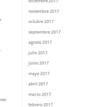
diciembre 2017
noviembre 2017
e
octubre 2017
septiembre 2017
agosto 2017
.
julio 2017
junio 2017
mayo 2017
abril 2017
marzo 2017
iner
febrero 2017