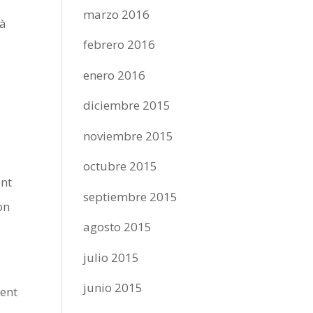
marzo 2016
 à
febrero 2016
enero 2016
diciembre 2015
noviembre 2015
octubre 2015
ent
septiembre 2015
on
agosto 2015
julio 2015
junio 2015
rent