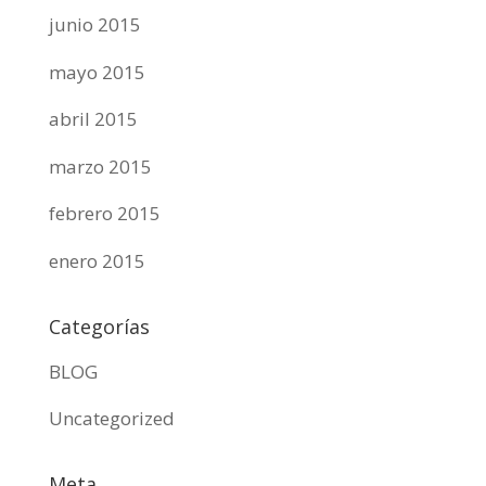
junio 2015
mayo 2015
abril 2015
marzo 2015
febrero 2015
enero 2015
Categorías
BLOG
Uncategorized
Meta