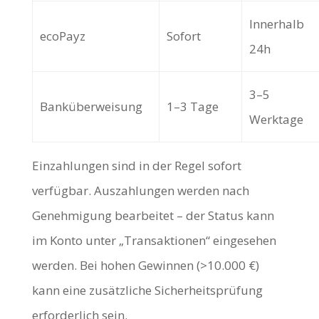
Innerhalb
ecoPayz
Sofort
24h
3–5
Banküberweisung
1–3 Tage
Werktage
Einzahlungen sind in der Regel sofort
verfügbar. Auszahlungen werden nach
Genehmigung bearbeitet – der Status kann
im Konto unter „Transaktionen“ eingesehen
werden. Bei hohen Gewinnen (>10.000 €)
kann eine zusätzliche Sicherheitsprüfung
erforderlich sein.