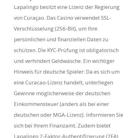
Lapalingo besitzt eine Lizenz der Regierung
von Curaçao. Das Casino verwendet SSL-
Verschlüsselung (256-Bit), um Ihre
persönlichen und finanziellen Daten zu
schützen. Die KYC-Prüfung ist obligatorisch
und verhindert Geldwäsche. Ein wichtiger
Hinweis für deutsche Spieler: Da es sich um
eine Curacao-Lizenz handelt, unterliegen
Gewinne möglicherweise der deutschen
Einkommensteuer (anders als bei einer
deutschen oder MGA-Lizenz). Informieren Sie
sich bei Ihrem Finanzamt. Zudem bietet
Lapalingo 2-Faktor-Authentifizierung (2FA)