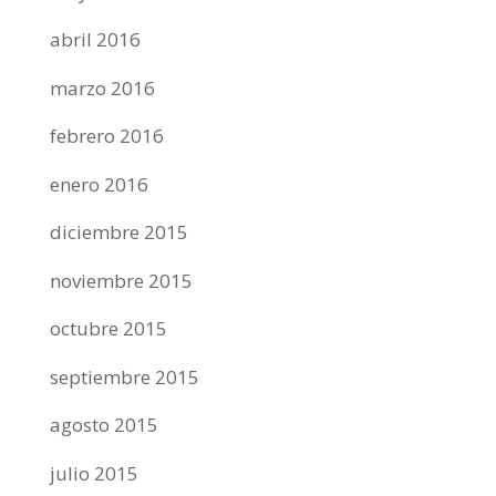
abril 2016
marzo 2016
febrero 2016
enero 2016
diciembre 2015
noviembre 2015
octubre 2015
septiembre 2015
agosto 2015
julio 2015