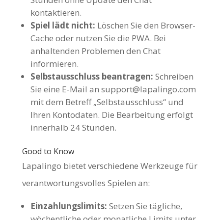
kontaktieren.
Spiel lädt nicht:
Löschen Sie den Browser-
Cache oder nutzen Sie die PWA. Bei
anhaltenden Problemen den Chat
informieren.
Selbstausschluss beantragen:
Schreiben
Sie eine E-Mail an support@lapalingo.com
mit dem Betreff „Selbstausschluss“ und
Ihren Kontodaten. Die Bearbeitung erfolgt
innerhalb 24 Stunden.
Good to Know
Lapalingo bietet verschiedene Werkzeuge für
verantwortungsvolles Spielen an:
Einzahlungslimits:
Setzen Sie tägliche,
wöchentliche oder monatliche Limits unter