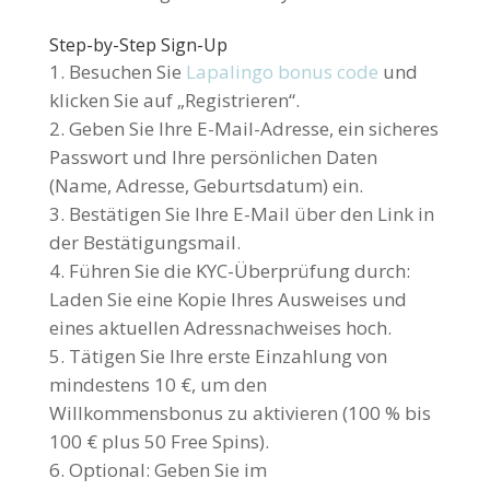
Step-by-Step Sign-Up
Besuchen Sie
Lapalingo bonus code
und
klicken Sie auf „Registrieren“.
Geben Sie Ihre E-Mail-Adresse, ein sicheres
Passwort und Ihre persönlichen Daten
(Name, Adresse, Geburtsdatum) ein.
Bestätigen Sie Ihre E-Mail über den Link in
der Bestätigungsmail.
Führen Sie die KYC-Überprüfung durch:
Laden Sie eine Kopie Ihres Ausweises und
eines aktuellen Adressnachweises hoch.
Tätigen Sie Ihre erste Einzahlung von
mindestens 10 €, um den
Willkommensbonus zu aktivieren (100 % bis
100 € plus 50 Free Spins).
Optional: Geben Sie im