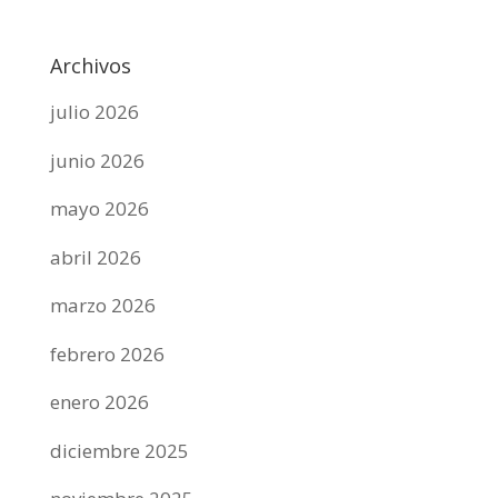
Archivos
julio 2026
junio 2026
mayo 2026
abril 2026
marzo 2026
febrero 2026
enero 2026
diciembre 2025