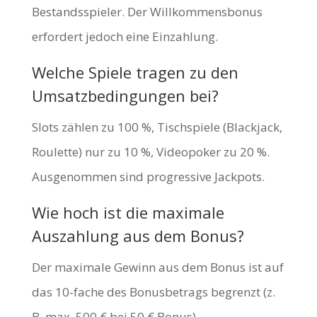
Bestandsspieler. Der Willkommensbonus
erfordert jedoch eine Einzahlung.
Welche Spiele tragen zu den
Umsatzbedingungen bei?
Slots zählen zu 100 %, Tischspiele (Blackjack,
Roulette) nur zu 10 %, Videopoker zu 20 %.
Ausgenommen sind progressive Jackpots.
Wie hoch ist die maximale
Auszahlung aus dem Bonus?
Der maximale Gewinn aus dem Bonus ist auf
das 10-fache des Bonusbetrags begrenzt (z.
B. max. 500 € bei 50 € Bonus).