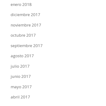
enero 2018
diciembre 2017
noviembre 2017
octubre 2017
septiembre 2017
agosto 2017
julio 2017
junio 2017
mayo 2017
abril 2017