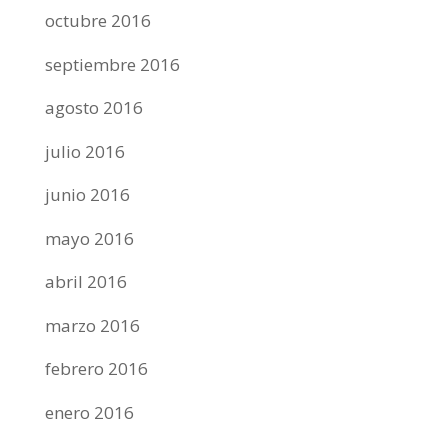
octubre 2016
septiembre 2016
agosto 2016
julio 2016
junio 2016
mayo 2016
abril 2016
marzo 2016
febrero 2016
enero 2016