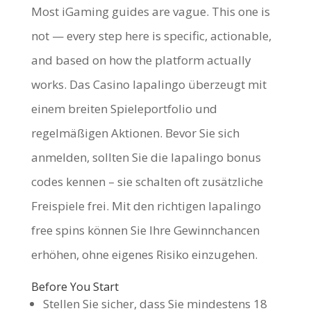
Most iGaming guides are vague. This one is
not — every step here is specific, actionable,
and based on how the platform actually
works. Das Casino lapalingo überzeugt mit
einem breiten Spieleportfolio und
regelmäßigen Aktionen. Bevor Sie sich
anmelden, sollten Sie die lapalingo bonus
codes kennen – sie schalten oft zusätzliche
Freispiele frei. Mit den richtigen lapalingo
free spins können Sie Ihre Gewinnchancen
erhöhen, ohne eigenes Risiko einzugehen.
Before You Start
Stellen Sie sicher, dass Sie mindestens 18