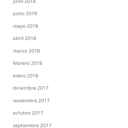
julio 2018
junio 2018
mayo 2018
abril 2018
marzo 2018
febrero 2018
enero 2018
diciembre 2017
noviembre 2017
octubre 2017
septiembre 2017