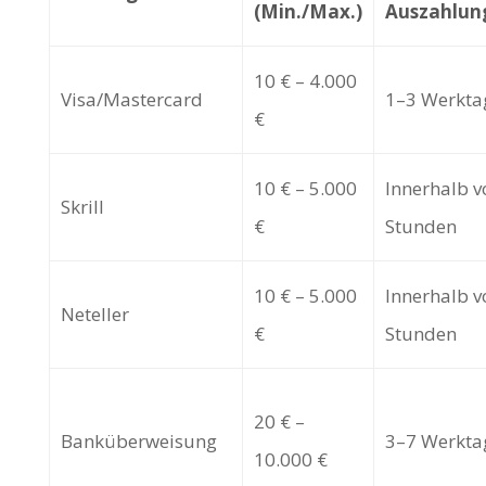
(Min./Max.)
Auszahlun
10 € – 4.000
Visa/Mastercard
1–3 Werkta
€
10 € – 5.000
Innerhalb v
Skrill
€
Stunden
10 € – 5.000
Innerhalb v
Neteller
€
Stunden
20 € –
Banküberweisung
3–7 Werkta
10.000 €