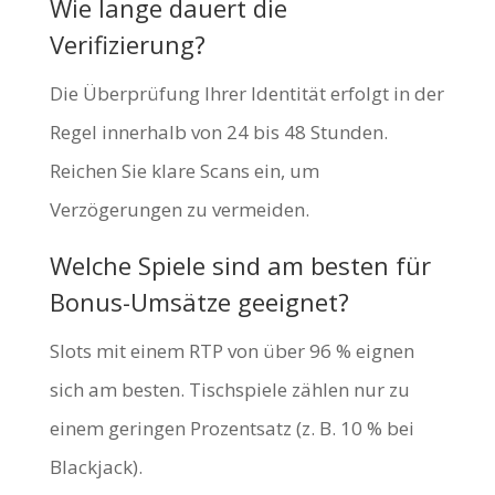
Wie lange dauert die
Verifizierung?
Die Überprüfung Ihrer Identität erfolgt in der
Regel innerhalb von 24 bis 48 Stunden.
Reichen Sie klare Scans ein, um
Verzögerungen zu vermeiden.
Welche Spiele sind am besten für
Bonus-Umsätze geeignet?
Slots mit einem RTP von über 96 % eignen
sich am besten. Tischspiele zählen nur zu
einem geringen Prozentsatz (z. B. 10 % bei
Blackjack).