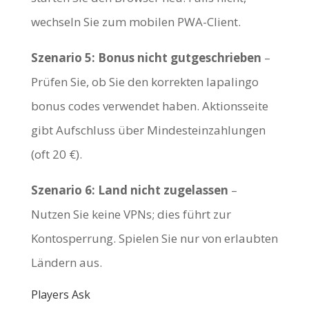
wechseln Sie zum mobilen PWA-Client.
Szenario 5: Bonus nicht gutgeschrieben
–
Prüfen Sie, ob Sie den korrekten lapalingo
bonus codes verwendet haben. Aktionsseite
gibt Aufschluss über Mindesteinzahlungen
(oft 20 €).
Szenario 6: Land nicht zugelassen
–
Nutzen Sie keine VPNs; dies führt zur
Kontosperrung. Spielen Sie nur von erlaubten
Ländern aus.
Players Ask