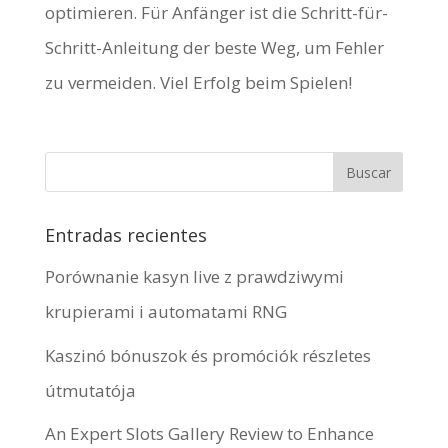
optimieren. Für Anfänger ist die Schritt-für-
Schritt-Anleitung der beste Weg, um Fehler
zu vermeiden. Viel Erfolg beim Spielen!
Entradas recientes
Porównanie kasyn live z prawdziwymi
krupierami i automatami RNG
Kaszinó bónuszok és promóciók részletes
útmutatója
An Expert Slots Gallery Review to Enhance