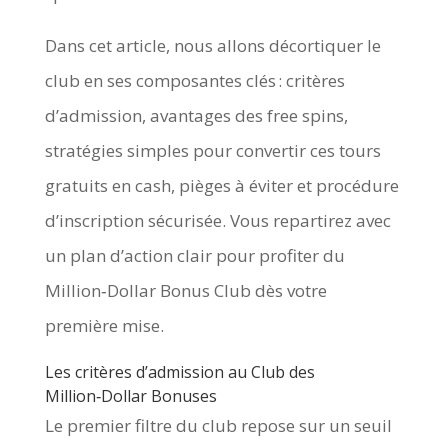
Dans cet article, nous allons décortiquer le
club en ses composantes clés : critères
d’admission, avantages des free spins,
stratégies simples pour convertir ces tours
gratuits en cash, pièges à éviter et procédure
d’inscription sécurisée. Vous repartirez avec
un plan d’action clair pour profiter du
Million‑Dollar Bonus Club dès votre
première mise.
Les critères d’admission au Club des
Million‑Dollar Bonuses
Le premier filtre du club repose sur un seuil