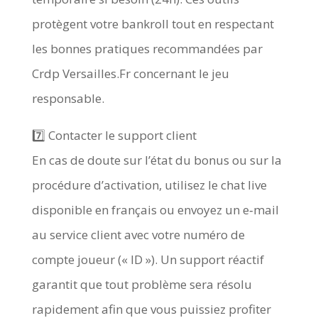
protègent votre bankroll tout en respectant
les bonnes pratiques recommandées par
Crdp Versailles.Fr concernant le jeu
responsable.
7️⃣ Contacter le support client
En cas de doute sur l’état du bonus ou sur la
procédure d’activation, utilisez le chat live
disponible en français ou envoyez un e‑mail
au service client avec votre numéro de
compte joueur (« ID »). Un support réactif
garantit que tout problème sera résolu
rapidement afin que vous puissiez profiter