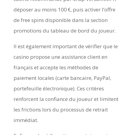
déposer au moins 100 €, puis activer l’offre
de free spins disponible dans la section
promotions du tableau de bord du joueur.
Il est également important de vérifier que le
casino propose une assistance client en
français et accepte les méthodes de
paiement locales (carte bancaire, PayPal,
portefeuille électronique). Ces critères
renforcent la confiance du joueur et limitent
les frictions lors du processus de retrait
immédiat.