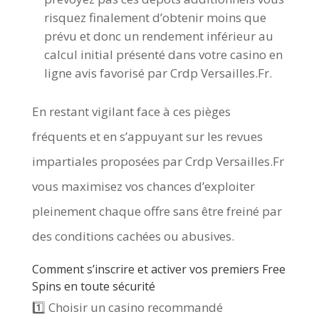
risquez finalement d’obtenir moins que
prévu et donc un rendement inférieur au
calcul initial présenté dans votre casino en
ligne avis favorisé par Crdp Versailles.Fr.
En restant vigilant face à ces pièges
fréquents et en s’appuyant sur les revues
impartiales proposées par Crdp Versailles.Fr
vous maximisez vos chances d’exploiter
pleinement chaque offre sans être freiné par
des conditions cachées ou abusives.
Comment s’inscrire et activer vos premiers Free
Spins en toute sécurité
1️⃣ Choisir un casino recommandé