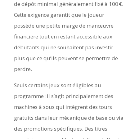
de dépôt minimal généralement fixé à 100 €.
Cette exigence garantit que le joueur
possède une petite marge de manœuvre
financière tout en restant accessible aux
débutants qui ne souhaitent pas investir
plus que ce qu’ils peuvent se permettre de
perdre.
Seuls certains jeux sont éligibles au
programme : il s’agit principalement des
machines à sous qui intègrent des tours
gratuits dans leur mécanique de base ou via
des promotions spécifiques. Des titres