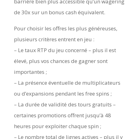
barrière bien plus accessible qu’un wagering
de 30x sur un bonus cash équivalent.
Pour choisir les offres les plus généreuses,
plusieurs critères entrent en jeu :
– Le taux RTP du jeu concerné – plus il est
élevé, plus vos chances de gagner sont
importantes ;
– La présence éventuelle de multiplicateurs
ou d’expansions pendant les free spins ;
– La durée de validité des tours gratuits –
certaines promotions offrent jusqu’à 48
heures pour exploiter chaque spin ;
– Le nombre total de lignes actives – plus il y