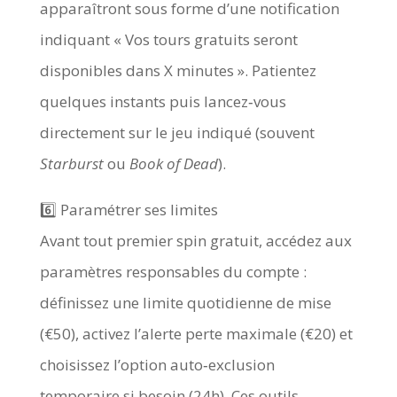
apparaîtront sous forme d’une notification
indiquant « Vos tours gratuits seront
disponibles dans X minutes ». Patientez
quelques instants puis lancez‑vous
directement sur le jeu indiqué (souvent
Starburst
ou
Book of Dead
).
6️⃣ Paramétrer ses limites
Avant tout premier spin gratuit, accédez aux
paramètres responsables du compte :
définissez une limite quotidienne de mise
(€50), activez l’alerte perte maximale (€20) et
choisissez l’option auto‑exclusion
temporaire si besoin (24h). Ces outils