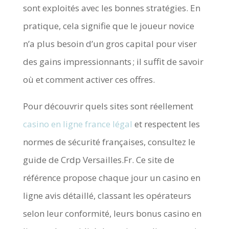
sont exploités avec les bonnes stratégies. En
pratique, cela signifie que le joueur novice
n’a plus besoin d’un gros capital pour viser
des gains impressionnants ; il suffit de savoir
où et comment activer ces offres.
Pour découvrir quels sites sont réellement
casino en ligne france légal
et respectent les
normes de sécurité françaises, consultez le
guide de Crdp Versailles.Fr. Ce site de
référence propose chaque jour un casino en
ligne avis détaillé, classant les opérateurs
selon leur conformité, leurs bonus casino en