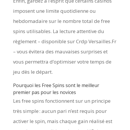
Enfin, gardez à l’esprit que certains casinos
imposent une limite quotidienne ou
hebdomadaire sur le nombre total de free
spins utilisables. La lecture attentive du
règlement – disponible sur Crdp Versailles.Fr
– vous évitera des mauvaises surprises et
vous permettra d’optimiser votre temps de
jeu dès le départ.
Pourquoi les Free Spins sont le meilleur
premier pas pour les novices
Les free spins fonctionnent sur un principe
très simple : aucun pari n’est requis pour
activer le spin, mais chaque gain réalisé est