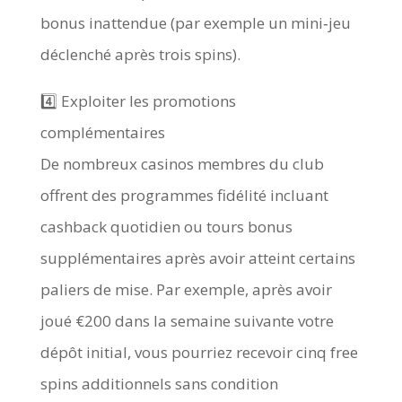
bonus inattendue (par exemple un mini‑jeu
déclenché après trois spins).
4️⃣ Exploiter les promotions
complémentaires
De nombreux casinos membres du club
offrent des programmes fidélité incluant
cashback quotidien ou tours bonus
supplémentaires après avoir atteint certains
paliers de mise. Par exemple, après avoir
joué €200 dans la semaine suivante votre
dépôt initial, vous pourriez recevoir cinq free
spins additionnels sans condition