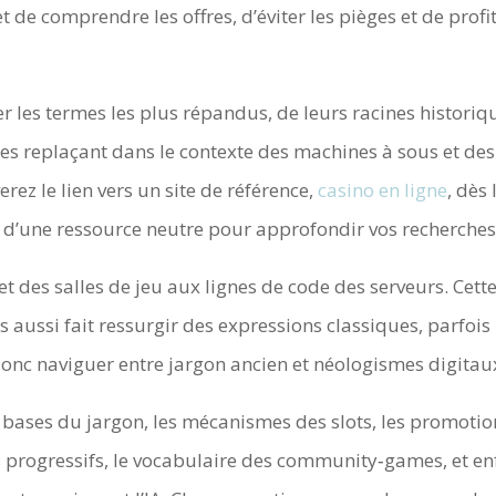
t de comprendre les offres, d’éviter les pièges et de profi
 les termes les plus répandus, de leurs racines historiq
les replaçant dans le contexte des machines à sous et des
rez le lien vers un site de référence,
casino en ligne
, dès 
d’une ressource neutre pour approfondir vos recherches
 des salles de jeu aux lignes de code des serveurs. Cett
 aussi fait ressurgir des expressions classiques, parfois
onc naviguer entre jargon ancien et néologismes digitau
 bases du jargon, les mécanismes des slots, les promotio
ots progressifs, le vocabulaire des community‑games, et en