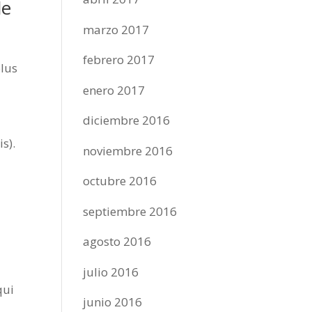
de
marzo 2017
febrero 2017
plus
enero 2017
diciembre 2016
s).
noviembre 2016
octubre 2016
septiembre 2016
agosto 2016
julio 2016
qui
junio 2016