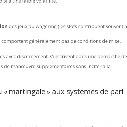
oisi a une faible volatilité.
tion
des jeux au wagering (les slots contribuent souvent 
 comportent généralement pas de conditions de mise.
sées avec discernement, s’inscrivent dans une démarche de
ges de manœuvre supplémentaires sans inciter à la
du « martingale » aux systèmes de pari