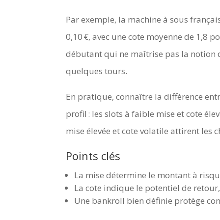
Par exemple, la machine à sous françai
0,10 €, avec une cote moyenne de 1,8 p
débutant qui ne maîtrise pas la notion
quelques tours.
En pratique, connaître la différence en
profil : les slots à faible mise et cote 
mise élevée et cote volatile attirent les
Points clés
La mise détermine le montant à risqu
La cote indique le potentiel de retour,
Une bankroll bien définie protège cont