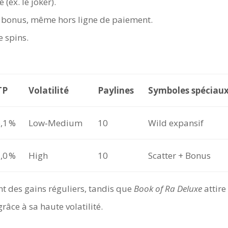
ex. le joker).
 bonus, même hors ligne de paiement.
e spins.
TP
Volatilité
Paylines
Symboles spéciau
,1 %
Low‑Medium
10
Wild expansif
,0 %
High
10
Scatter + Bonus
nt des gains réguliers, tandis que
Book of Ra Deluxe
attire
râce à sa haute volatilité.