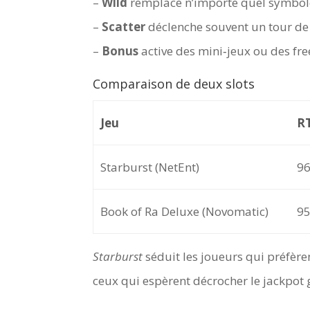
–
Wild
remplace n’importe quel symbole (
–
Scatter
déclenche souvent un tour de
–
Bonus
active des mini‑jeux ou des fre
Comparaison de deux slots
Jeu
R
Starburst (NetEnt)
96
Book of Ra Deluxe (Novomatic)
95
Starburst
séduit les joueurs qui préfère
ceux qui espèrent décrocher le jackpot g