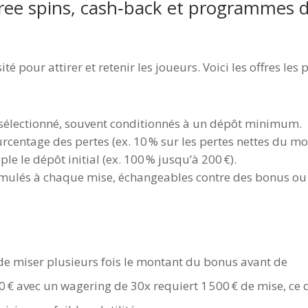
free spins, cash‑back et programmes 
té pour attirer et retenir les joueurs. Voici les offres les 
ot sélectionné, souvent conditionnés à un dépôt minimum.
entage des pertes (ex. 10 % sur les pertes nettes du moi
ple le dépôt initial (ex. 100 % jusqu’à 200 €).
umulés à chaque mise, échangeables contre des bonus ou
 de miser plusieurs fois le montant du bonus avant de
0 € avec un wagering de 30x requiert 1 500 € de mise, ce 