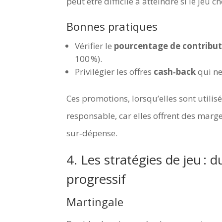
peut être difficile à atteindre si le jeu ch
Bonnes pratiques
Vérifier le
pourcentage de contribu
100 %).
Privilégier les offres
cash‑back
qui ne
Ces promotions, lorsqu’elles sont utili
responsable, car elles offrent des mar
sur‑dépense.
4. Les stratégies de jeu : 
progressif
Martingale