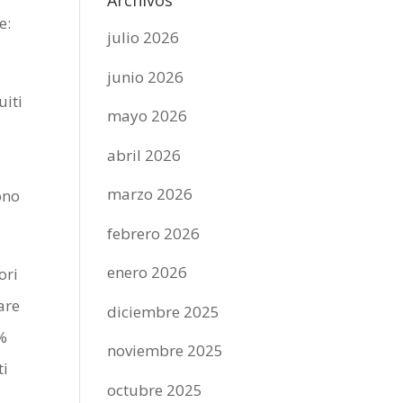
Archivos
e:
julio 2026
junio 2026
uiti
mayo 2026
abril 2026
marzo 2026
ono
febrero 2026
enero 2026
ori
are
diciembre 2025
8%
noviembre 2025
ti
octubre 2025