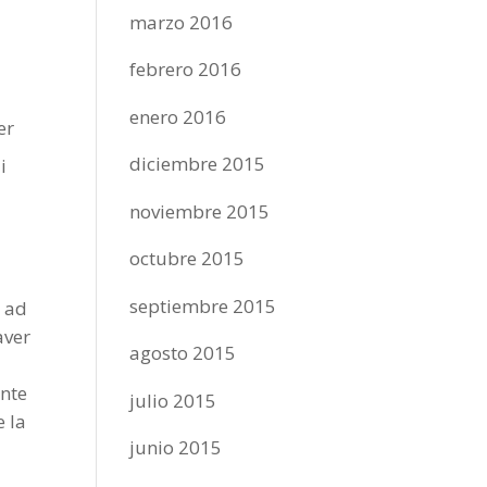
marzo 2016
febrero 2016
enero 2016
er
diciembre 2015
i
noviembre 2015
octubre 2015
septiembre 2015
, ad
aver
agosto 2015
ante
julio 2015
e la
junio 2015