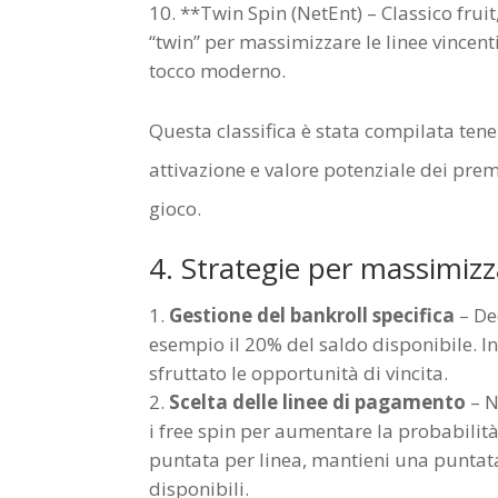
**Twin Spin (NetEnt) – Classico fruit,
“twin” per massimizzare le linee vincent
tocco moderno.
Questa classifica è stata compilata tene
attivazione e valore potenziale dei prem
gioco.
4. Strategie per massimizza
Gestione del bankroll specifica
– Ded
esempio il 20% del saldo disponibile. In
sfruttato le opportunità di vincita.
Scelta delle linee di pagamento
– N
i free spin per aumentare la probabilità
puntata per linea, mantieni una puntata
disponibili.