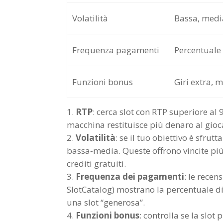
Volatilità
Bassa, media
Frequenza pagamenti
Percentuale 
Funzioni bonus
Giri extra, m
RTP
: cerca slot con RTP superiore al 
macchina restituisce più denaro al gioc
Volatilità
: se il tuo obiettivo è sfrutt
bassa‑media. Queste offrono vincite più
crediti gratuiti.
Frequenza dei pagamenti
: le recen
SlotCatalog) mostrano la percentuale di
una slot “generosa”.
Funzioni bonus
: controlla se la slot