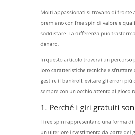
Molti appassionati si trovano di fronte
premiano con free spin di valore e quali
soddisfare. La differenza può trasforma
denaro.
In questo articolo troverai un percorso 
loro caratteristiche tecniche e sfruttare
gestire il bankroll, evitare gli errori p
sempre con un occhio attento al gioco r
1. Perché i giri gratuiti son
I free spin rappresentano una forma di 
un ulteriore investimento da parte del g