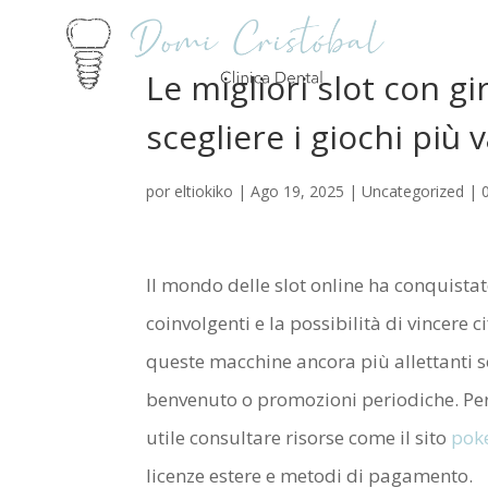
Le migliori slot con gir
scegliere i giochi più 
por
eltiokiko
|
Ago 19, 2025
|
Uncategorized
|
Il mondo delle slot online ha conquistato
coinvolgenti e la possibilità di vincere 
queste macchine ancora più allettanti so
benvenuto o promozioni periodiche. Per
utile consultare risorse come il sito
pok
licenze estere e metodi di pagamento.