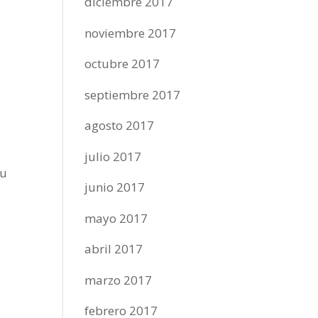
diciembre 2017
noviembre 2017
octubre 2017
septiembre 2017
agosto 2017
julio 2017
su
junio 2017
mayo 2017
abril 2017
marzo 2017
febrero 2017