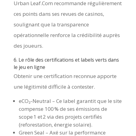
Urban Leaf.Com recommande régulièrement
ces points dans ses revues de casinos,
soulignant que la transparence
opérationnelle renforce la crédibilité auprès
des joueurs.
6. Le rôle des certifications et labels verts dans
le jeu en ligne
Obtenir une certification reconnue apporte
une légitimité difficile à contester.
eCO₂‑Neutral – Ce label garantit que le site
compense 100 % de ses émissions de
scope 1 et 2 via des projets certifiés
(reforestation, énergie solaire).
Green Seal – Axé sur la performance