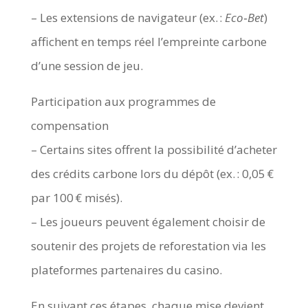
– Les extensions de navigateur (ex. :
Eco‑Bet
)
affichent en temps réel l’empreinte carbone
d’une session de jeu.
Participation aux programmes de
compensation
– Certains sites offrent la possibilité d’acheter
des crédits carbone lors du dépôt (ex. : 0,05 €
par 100 € misés).
– Les joueurs peuvent également choisir de
soutenir des projets de reforestation via les
plateformes partenaires du casino.
En suivant ces étapes, chaque mise devient