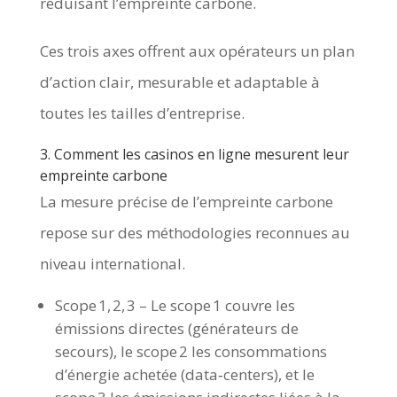
réduisant l’empreinte carbone.
Ces trois axes offrent aux opérateurs un plan
d’action clair, mesurable et adaptable à
toutes les tailles d’entreprise.
3. Comment les casinos en ligne mesurent leur
empreinte carbone
La mesure précise de l’empreinte carbone
repose sur des méthodologies reconnues au
niveau international.
Scope 1, 2, 3 – Le scope 1 couvre les
émissions directes (générateurs de
secours), le scope 2 les consommations
d’énergie achetée (data‑centers), et le