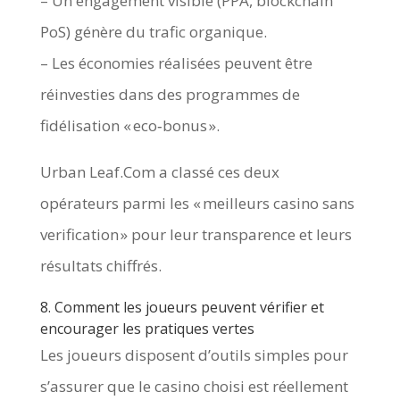
– Un engagement visible (PPA, blockchain
PoS) génère du trafic organique.
– Les économies réalisées peuvent être
réinvesties dans des programmes de
fidélisation « eco‑bonus ».
Urban Leaf.Com a classé ces deux
opérateurs parmi les « meilleurs casino sans
verification » pour leur transparence et leurs
résultats chiffrés.
8. Comment les joueurs peuvent vérifier et
encourager les pratiques vertes
Les joueurs disposent d’outils simples pour
s’assurer que le casino choisi est réellement