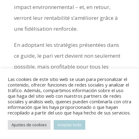
impact environnemental – et, en retour,
verront leur rentabilité s’améliorer grâce à
une fidélisation renforcée.
En adoptant les stratégies présentées dans
ce guide, le pari vert devient non seulement
possible, mais profitable pour tous les
acteurs du jeu en ligne.
Las cookies de este sitio web se usan para personalizar el
contenido, ofrecer funciones de redes sociales y analizar el
tráfico. Además, compartimos información sobre el uso
que haga del sitio web con nuestros partners de redes
sociales y análisis web, quienes pueden combinarla con otra
información que les haya proporcionado o que hayan
recopilado a partir del uso que haya hecho de sus servicios.
Enviar comentario
Ajustes de cookies
Aceptar todo
Tu dirección de correo electrónico no será