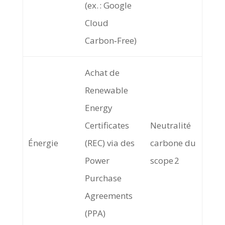
(ex. : Google
Cloud
Carbon‑Free)
Achat de
Renewable
Energy
Certificates
Neutralité
Énergie
(REC) via des
carbone du
Power
scope 2
Purchase
Agreements
(PPA)