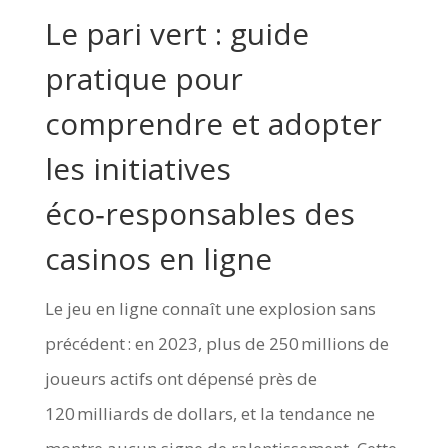
Le pari vert : guide
pratique pour
comprendre et adopter
les initiatives
éco‑responsables des
casinos en ligne
Le jeu en ligne connaît une explosion sans
précédent : en 2023, plus de 250 millions de
joueurs actifs ont dépensé près de
120 milliards de dollars, et la tendance ne