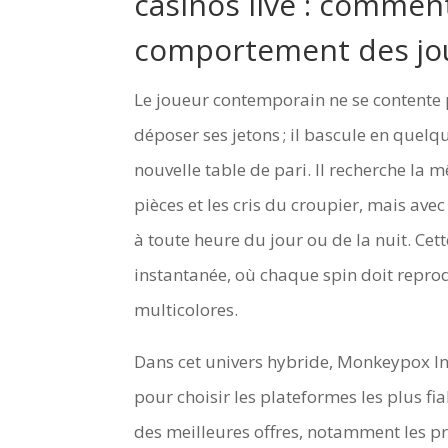
casinos live : commen
comportement des jo
Le joueur contemporain ne se contente 
déposer ses jetons ; il bascule en quelqu
nouvelle table de pari. Il recherche la 
pièces et les cris du croupier, mais avec 
à toute heure du jour ou de la nuit. Ce
instantanée, où chaque spin doit reprodu
multicolores.
Dans cet univers hybride, Monkeypox In
pour choisir les plateformes les plus fi
des meilleures offres, notamment les p