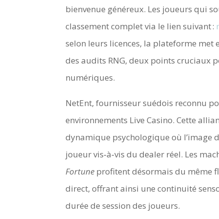
bienvenue généreux. Les joueurs qui so
classement complet via le lien suivant :
selon leurs licences, la plateforme met 
des audits RNG, deux points cruciaux po
numériques.
NetEnt, fournisseur suédois reconnu po
environnements Live Casino. Cette allian
dynamique psychologique où l’image de
joueur vis‑à‑vis du dealer réel. Les m
Fortune
profitent désormais du même flu
direct, offrant ainsi une continuité sen
durée de session des joueurs.