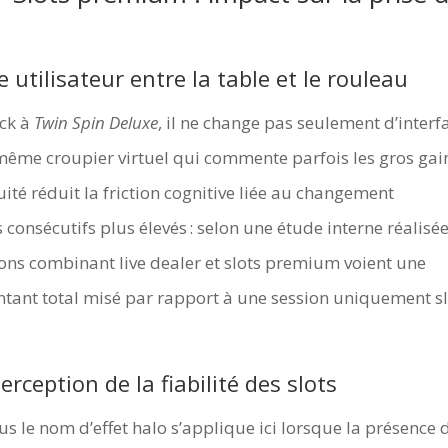
e utilisateur entre la table et le rouleau
ack à
Twin Spin Deluxe
, il ne change pas seulement d’interfa
 même croupier virtuel qui commente parfois les gros gai
uité réduit la friction cognitive liée au changement
consécutifs plus élevés : selon une étude interne réalisé
ions combinant live dealer et slots premium voient une
nt total misé par rapport à une session uniquement sl
perception de la fiabilité des slots
le nom d’effet halo s’applique ici lorsque la présence 