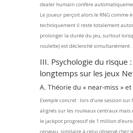
dealer humain confère automatiquement 
Le joueur perçoit alors le RNG comme éta
techniquement il reste totalement auto
prolonger la durée du jeu, surtout lorsq
roulette) est déclenché simultanément.
III. Psychologie du risque 
longtemps sur les jeux Ne
A. Théorie du « near‑miss » e
Exemple concret
: lors d’une session sur
alignés sur les rouleaux centraux mai
le jackpot progressif de 1 million d’eur
cerveau, similaire à celui observé chez