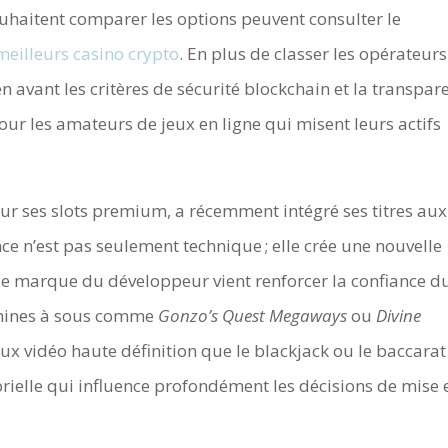
uhaitent comparer les options peuvent consulter le
meilleurs casino crypto
. En plus de classer les opérateurs
en avant les critères de sécurité blockchain et la transpar
ur les amateurs de jeux en ligne qui misent leurs actifs
ur ses slots premium, a récemment intégré ses titres aux
ce n’est pas seulement technique ; elle crée une nouvelle
 marque du développeur vient renforcer la confiance d
achines à sous comme
Gonzo’s Quest Megaways
ou
Divine
x vidéo haute définition que le blackjack ou le baccarat
sorielle qui influence profondément les décisions de mise e