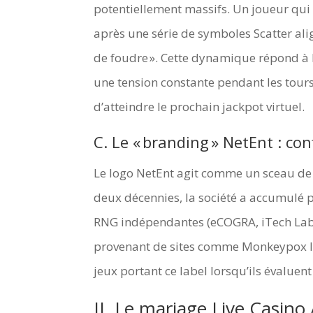
potentiellement massifs. Un joueur qui
après une série de symboles Scatter alig
de foudre ». Cette dynamique répond à 
une tension constante pendant les tours s
d’atteindre le prochain jackpot virtuel.
C. Le « branding » NetEnt : con
Le logo NetEnt agit comme un sceau de 
deux décennies, la société a accumulé p
RNG indépendantes (eCOGRA, iTech Labs)
provenant de sites comme Monkeypox I
jeux portant ce label lorsqu’ils évaluent 
II. Le mariage Live Casino 