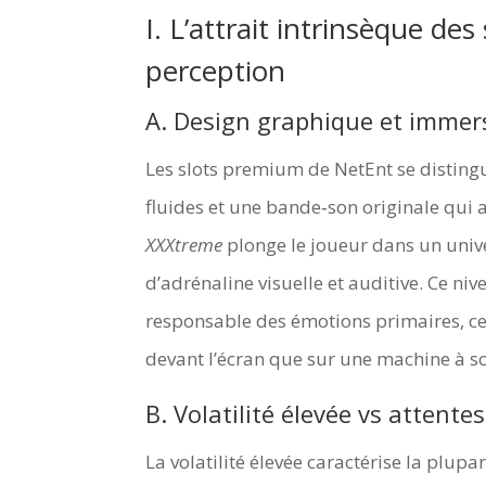
I. L’attrait intrinsèque d
perception
A. Design graphique et immers
Les slots premium de NetEnt se disting
fluides et une bande‑son originale qu
XXXtreme
plonge le joueur dans un unive
d’adrénaline visuelle et auditive. Ce n
responsable des émotions primaires, ce
devant l’écran que sur une machine à s
B. Volatilité élevée vs attente
La volatilité élevée caractérise la plupa