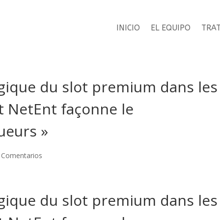
INICIO
EL EQUIPO
TRA
gique du slot premium dans les
t NetEnt façonne le
ueurs »
 Comentarios
gique du slot premium dans les