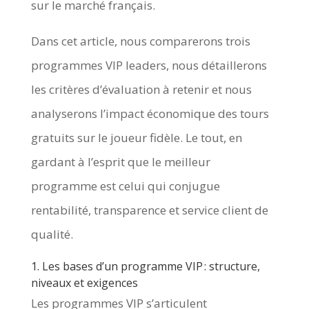
sur le marché français.
Dans cet article, nous comparerons trois
programmes VIP leaders, nous détaillerons
les critères d’évaluation à retenir et nous
analyserons l’impact économique des tours
gratuits sur le joueur fidèle. Le tout, en
gardant à l’esprit que le meilleur
programme est celui qui conjugue
rentabilité, transparence et service client de
qualité.
1. Les bases d’un programme VIP : structure,
niveaux et exigences
Les programmes VIP s’articulent