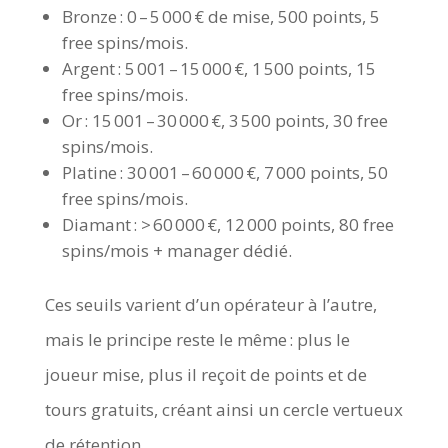
Bronze : 0 – 5 000 € de mise, 500 points, 5
free spins/mois.
Argent : 5 001 – 15 000 €, 1 500 points, 15
free spins/mois.
Or : 15 001 – 30 000 €, 3 500 points, 30 free
spins/mois.
Platine : 30 001 – 60 000 €, 7 000 points, 50
free spins/mois.
Diamant : > 60 000 €, 12 000 points, 80 free
spins/mois + manager dédié.
Ces seuils varient d’un opérateur à l’autre,
mais le principe reste le même : plus le
joueur mise, plus il reçoit de points et de
tours gratuits, créant ainsi un cercle vertueux
de rétention.