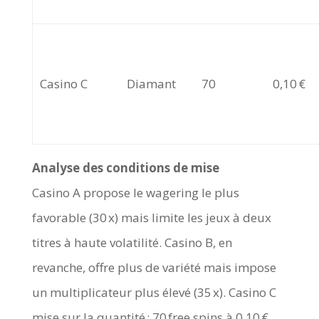
Casino C
Diamant
70
0,10 €
Analyse des conditions de mise
Casino A propose le wagering le plus
favorable (30 x) mais limite les jeux à deux
titres à haute volatilité. Casino B, en
revanche, offre plus de variété mais impose
un multiplicateur plus élevé (35 x). Casino C
mise sur la quantité : 70 free spins à 0,10 €