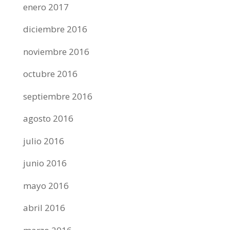
enero 2017
diciembre 2016
noviembre 2016
octubre 2016
septiembre 2016
agosto 2016
julio 2016
junio 2016
mayo 2016
abril 2016