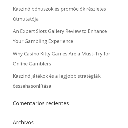
Kaszinó bónuszok és promóciók részletes
útmutatója
An Expert Slots Gallery Review to Enhance
Your Gambling Experience
Why Casino Kitty Games Are a Must-Try for
Online Gamblers
Kaszinó játékok és a legjobb stratégiák
összehasonlítása
Comentarios recientes
Archivos