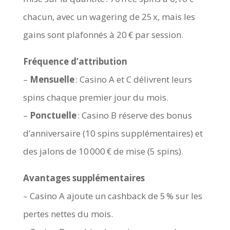
chacun, avec un wagering de 25 x, mais les
gains sont plafonnés à 20 € par session.
Fréquence d’attribution
–
Mensuelle
: Casino A et C délivrent leurs
spins chaque premier jour du mois.
–
Ponctuelle
: Casino B réserve des bonus
d’anniversaire (10 spins supplémentaires) et
des jalons de 10 000 € de mise (5 spins).
Avantages supplémentaires
– Casino A ajoute un cashback de 5 % sur les
pertes nettes du mois.