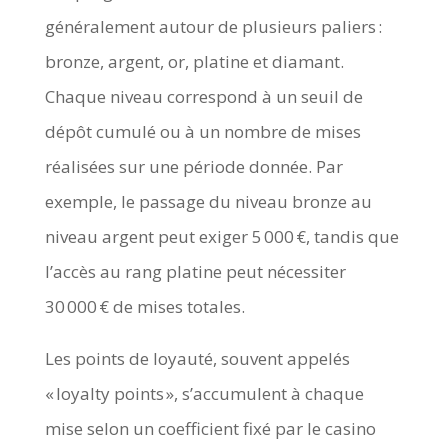
généralement autour de plusieurs paliers :
bronze, argent, or, platine et diamant.
Chaque niveau correspond à un seuil de
dépôt cumulé ou à un nombre de mises
réalisées sur une période donnée. Par
exemple, le passage du niveau bronze au
niveau argent peut exiger 5 000 €, tandis que
l’accès au rang platine peut nécessiter
30 000 € de mises totales.
Les points de loyauté, souvent appelés
« loyalty points », s’accumulent à chaque
mise selon un coefficient fixé par le casino