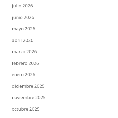
julio 2026
junio 2026
mayo 2026
abril 2026
marzo 2026
febrero 2026
enero 2026
diciembre 2025
noviembre 2025
octubre 2025