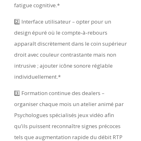
fatigue cognitive.*
2️⃣ Interface utilisateur – opter pour un
design épuré où le compte‐à‐rebours
apparaît discrètement dans le coin supérieur
droit avec couleur contrastante mais non
intrusive ; ajouter icône sonore réglable
individuellement.*
3️⃣ Formation continue des dealers –
organiser chaque mois un atelier animé par
Psychologues spécialisés jeux vidéo afin
qu’ils puissent reconnaître signes précoces
tels que augmentation rapide du débit RTP