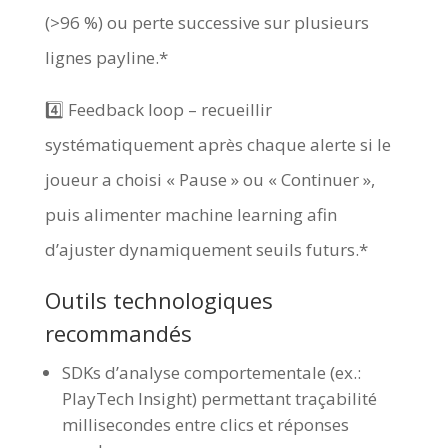
(>96 %) ou perte successive sur plusieurs
lignes payline.*
4️⃣ Feedback loop – recueillir
systématiquement après chaque alerte si le
joueur a choisi « Pause » ou « Continuer »,
puis alimenter machine learning afin
d’ajuster dynamiquement seuils futurs.*
Outils technologiques
recommandés
SDKs d’analyse comportementale (ex.:
PlayTech Insight) permettant traçabilité
millisecondes entre clics et réponses