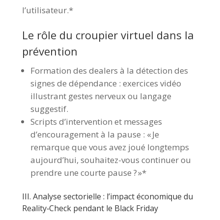
l’utilisateur.*
Le rôle du croupier virtuel dans la
prévention
Formation des dealers à la détection des
signes de dépendance : exercices vidéo
illustrant gestes nerveux ou langage
suggestif.
Scripts d’intervention et messages
d’encouragement à la pause : « Je
remarque que vous avez joué longtemps
aujourd’hui, souhaitez-vous continuer ou
prendre une courte pause ? »*
III. Analyse sectorielle : l’impact économique du
Reality‑Check pendant le Black Friday