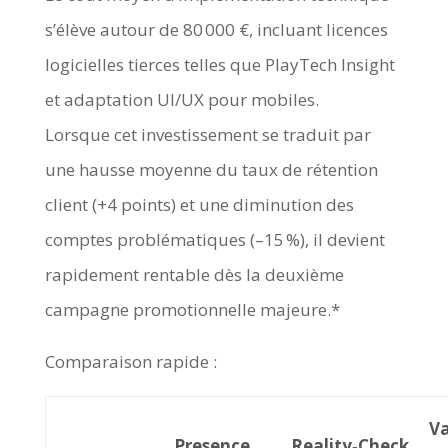
s’élève autour de 80 000 €, incluant licences
logicielles tierces telles que PlayTech Insight
et adaptation UI/UX pour mobiles.
Lorsque cet investissement se traduit par
une hausse moyenne du taux de rétention
client (+4 points) et une diminution des
comptes problématiques (–15 %), il devient
rapidement rentable dès la deuxième
campagne promotionnelle majeure.*
Comparaison rapide :
Va
Presence
Reality‑Check