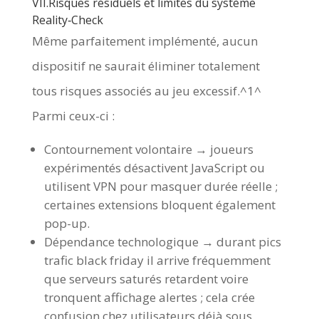
VII.Risques résiduels et limites du système
Reality‑Check
Même parfaitement implémenté, aucun
dispositif ne saurait éliminer totalement
tous risques associés au jeu excessif.^1^
Parmi ceux-ci :
Contournement volontaire → joueurs
expérimentés désactivent JavaScript ou
utilisent VPN pour masquer durée réelle ;
certaines extensions bloquent également
pop-up.
Dépendance technologique → durant pics
trafic black friday il arrive fréquemment
que serveurs saturés retardent voire
tronquent affichage alertes ; cela crée
confusion chez utilisateurs déjà sous