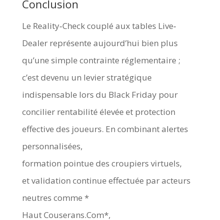
Conclusion
Le Reality‑Check couplé aux tables Live‐
Dealer représente aujourd’hui bien plus
qu’une simple contrainte réglementaire ;
c’est devenu un levier stratégique
indispensable lors du Black Friday pour
concilier rentabilité élevée et protection
effective des joueurs.​ En combinant alertes
personnalisées,
formation pointue des croupiers virtuels,
et validation continue effectuée par acteurs
neutres comme *
Haut Couserans.Com*,