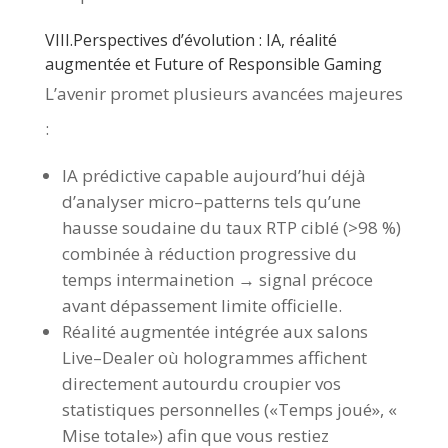
VIII.Perspectives d’évolution : IA, réalité
augmentée et Future of Responsible Gaming
L’avenir promet plusieurs avancées majeures
:
IA prédictive capable aujourd’hui déjà
d’analyser micro–patterns tels qu’une
hausse soudaine du taux RTP ciblé (>98 %)
combinée à réduction progressive du
temps intermainetion → signal précoce
avant dépassement limite officielle.
Réalité augmentée intégrée aux salons
Live–Dealer où hologrammes affichent
directement autourdu croupier vos
statistiques personnelles («​Temps joué​», «​
Mise totale​») afin que vous restiez