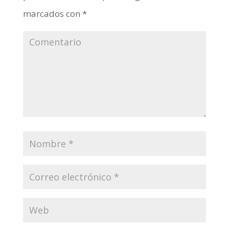
marcados con
*