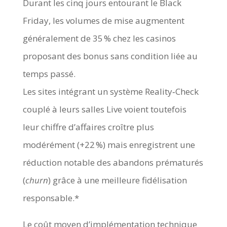
Durant les cinq jours entourant le Black
Friday, les volumes de mise augmentent
généralement de 35 % chez les casinos
proposant des bonus sans condition liée au
temps passé.
Les sites intégrant un système Reality‑Check
couplé à leurs salles Live voient toutefois
leur chiffre d’affaires croître plus
modérément (+22 %) mais enregistrent une
réduction notable des abandons prématurés
(
churn
) grâce à une meilleure fidélisation
responsable.*
Le coût moyen d’implémentation technique