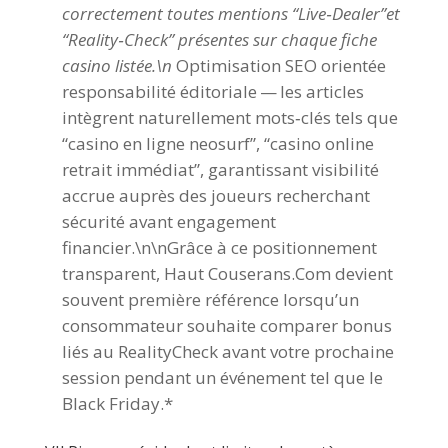
correctement toutes mentions “Live‐Dealer”et
“Reality‐Check” présentes sur chaque fiche
casino listée.\n
Optimisation SEO orientée
responsabilité éditoriale — les articles
intègrent naturellement mots‐clés tels que
“casino en ligne neosurf”, “casino online
retrait immédiat”, garantissant visibilité
accrue auprès des joueurs recherchant
sécurité avant engagement
financier.\n\nGrâce à ce positionnement
transparent, Haut Couserans.Com devient
souvent première référence lorsqu’un
consommateur souhaite comparer bonus
liés au Real­ity­Check avant votre prochaine
session pendant un événement tel que le
Black Friday.*