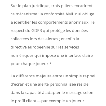
Sur le plan juridique, trois piliers encadrent
ce mécanisme : la conformité AML qui oblige
à identifier les comportements anormaux ; le
respect du GDPR qui protège les données
collectées lors des alertes ; et enfin la
directive européenne sur les services
numériques qui impose une interface claire
pour chaque joueur.*
La différence majeure entre un simple rappel
d’écran et une alerte personnalisée réside
dans la capacité à adapter le message selon
le profil client — par exemple un joueur