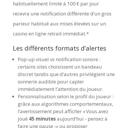
habituellement limité à 100 € par jour
recevra une notification différente d’un gros
parieur habitué aux mises élevées sur un
casino en ligne retrait immédiat.*
Les différents formats d’alertes
Pop‑up visuel vs notification sonore :
certains sites choisissent un bandeau
discret tandis que d’autres privilégient une
sonnerie audible pour capter
immédiatement l’attention du joueur.
Personnalisation selon le profil du joueur :
grâce aux algorithmes comportementaux,
l’avertissement peut afficher « Vous avez
joué
45 minutes
aujourd’hui ‑ pensez à
faire une pause ‑» ou proposer