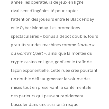
année, les opérateurs de jeux en ligne
rivalisent d’ingéniosité pour capter
l’attention des joueurs entre le Black Friday
et le Cyber Monday. Les promotions
spectaculaires – bonus à dépôt doublé, tours
gratuits sur des machines comme
Starburst
ou
Gonzo’s Quest
–, ainsi que la montée du
crypto casino en ligne, gonflent le trafic de
façon exponentielle. Cette ruée crée pourtant
un double défi : augmenter le volume des
mises tout en préservant la santé mentale
des parieurs qui peuvent rapidement
basculer dans une session à risque