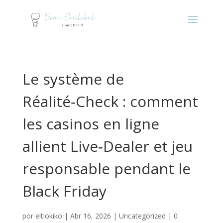
Le système de
Réalité‑Check : comment
les casinos en ligne
allient Live‑Dealer et jeu
responsable pendant le
Black Friday
por
eltiokiko
|
Abr 16, 2026
|
Uncategorized
|
0