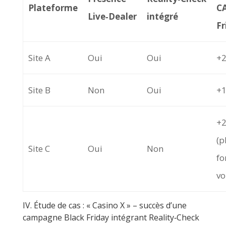
Plateforme
CA
Live‑Dealer
intégré
Fr
Site A
Oui
Oui
+2
Site B
Non
Oui
+1
+2
(p
Site C
Oui
Non
fo
vo
IV. Étude de cas : « Casino X » – succès d’une
campagne Black Friday intégrant Reality‑Check