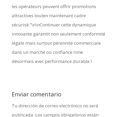
les opérateurs peuvent offrir promotions
attractives touten maintenant cadre
sécurisé.“\n\nContinuer cette dynamique
innovante garantit non seulement conformité
légale mais surtout pérennité commerciale
dans un marché où confiance rime
désormais avec performance durable.\
Enviar comentario
Tu dirección de correo electrónico no será
publicada.
Los campos obligatorios están