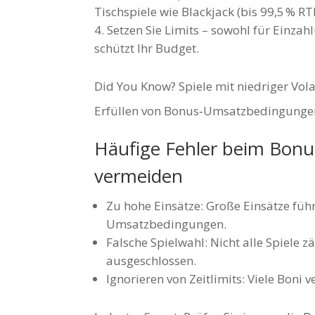
Tischspiele wie Blackjack (bis 99,5 % 
Setzen Sie Limits – sowohl für Einzah
schützt Ihr Budget.
Did You Know? Spiele mit niedriger Volat
Erfüllen von Bonus‑Umsatzbedingungen
Häufige Fehler beim Bonu
vermeiden
Zu hohe Einsätze: Große Einsätze füh
Umsatzbedingungen.
Falsche Spielwahl: Nicht alle Spiele
ausgeschlossen.
Ignorieren von Zeitlimits: Viele Boni 