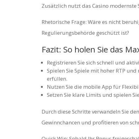
Zusätzlich nutzt das Casino modernste 
Rhetorische Frage: Wäre es nicht beruhi
Regulierungsbehörde geschützt ist?
Fazit: So holen Sie das 
Registrieren Sie sich schnell und ak
Spielen Sie Spiele mit hoher RTP und
erfüllen.
Nutzen Sie die mobile App für Flexib
Setzen Sie klare Limits und spielen 
Durch diese Schritte verwandeln Sie d
Gewinnchancen und profitieren von sch
Quick Win: Sobald Ihr Bonus freigeschalt