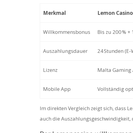
Merkmal
Lemon Casin
Willkommensbonus
Bis zu 200 % + 
Auszahlungsdauer
24 Stunden (E‑
Lizenz
Malta Gaming 
Mobile App
Vollständig op
Im direkten Vergleich zeigt sich, dass 
auch die Auszahlungsgeschwindigkeit, di