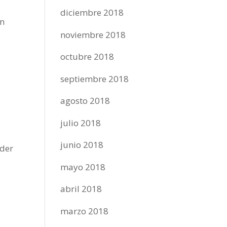
diciembre 2018
en
noviembre 2018
octubre 2018
s
septiembre 2018
agosto 2018
julio 2018
junio 2018
 der
mayo 2018
abril 2018
marzo 2018