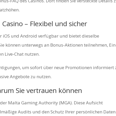
onus‑FAQ des Casinos. Dort finden Sie versteckte Details 
satzhöhen.
asino – Flexibel und sicher
r iOS und Android verfügbar und bietet dieselbe
Sie können unterwegs an Bonus‑Aktionen teilnehmen, Ein
n Live‑Chat nutzen.
chtigungen, um sofort über neue Promotionen informiert 
usive Angebote zu nutzen.
Warum Sie vertrauen können
 der Malta Gaming Authority (MGA). Diese Aufsicht
elmäßige Audits und den Schutz Ihrer persönlichen Daten