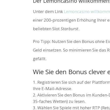
Der Lemoncasino willkommens
Unter dem Link
Lemoncasino willkom
einer 200‑prozentigen Erhöhung Ihrer er
beliebten Slot
Starburst
.
Pro Tipp: Nutzen Sie den Bonus ohne Ei
Geld einsetzen. So minimieren Sie das 
gefällt.
Wie Sie den Bonus clever ei
Registrieren Sie sich auf der Plattf
Ihre E‑Mail‑Adresse.
Aktivieren Sie den Bonus im Kunden‑
35‑faches Wetten) zu lesen.
Wählen Sie Spiele mit hoher RTP (Retu