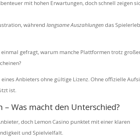
‑Abenteuer mit hohen Erwartungen, doch schnell zeigen si
ustration, während
langsame Auszahlungen
das Spielerleb
n einmal gefragt, warum manche Plattformen trotz große
cheinen?
 eines Anbieters ohne gültige Lizenz. Ohne offizielle Aufs
tzt ist.
h – Was macht den Unterschied?
Anbieter, doch Lemon Casino punktet mit einer klaren
igkeit und Spielvielfalt.