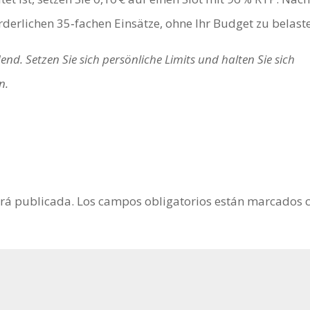
orderlichen 35‑fachen Einsätze, ohne Ihr Budget zu belast
end. Setzen Sie sich persönliche Limits und halten Sie sich
n.
erá publicada.
Los campos obligatorios están marcados 