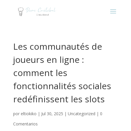
Les communautés de
joueurs en ligne :
comment les
fonctionnalités sociales
redéfinissent les slots
por
eltiokiko
|
Jul 30, 2025
|
Uncategorized
|
0
Comentarios