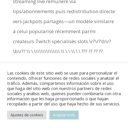
streaming live rémunéré via
tips/abonnements puis redistribution directe
vers jackpots partagés—un modèle similaire
á celui popularisé récemment parmi
créateurs Twitch spécialisés slots.​\r?\r?\b\r?
\b\r?? \\ \ \\\\\\\\\\\\\\\ \\ \ \ \\ \ \ ??? ?? ?? ??.
*****
Las cookies de este sitio web se usan para personalizar el
contenido, ofrecer funciones de redes sociales y analizar el
[Continue reading on]
**
tráfico. Además, compartimos información sobre el uso
que haga del sitio web con nuestros partners de redes
sociales y análisis web, quienes pueden combinarla con otra
(Word count approximations:
información que les haya proporcionado o que hayan
recopilado a partir del uso que haya hecho de sus servicios.
Intro ≈275,
Ajustes de cookies
Aceptar todo
H21 ≈345,
H22 ≈365,