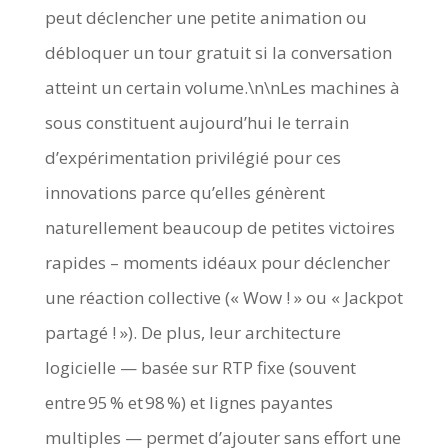
peut déclencher une petite animation ou
débloquer un tour gratuit si la conversation
atteint un certain volume.\n\nLes machines à
sous constituent aujourd’hui le terrain
d’expérimentation privilégié pour ces
innovations parce qu’elles génèrent
naturellement beaucoup de petites victoires
rapides – moments idéaux pour déclencher
une réaction collective (« Wow ! » ou « Jackpot
partagé ! »). De plus, leur architecture
logicielle — basée sur RTP fixe (souvent
entre 95 % et 98 %) et lignes payantes
multiples — permet d’ajouter sans effort une