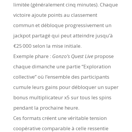
limitée (généralement cinq minutes). Chaque
victoire ajoute points au classement
commun et débloque progressivement un
jackpot partagé qui peut atteindre jusqu’à
€25 000 selon la mise initiale.
Exemple phare :
Gonzo’s Quest Live
propose
chaque dimanche une partie “Exploration
collective” où l’ensemble des participants
cumule leurs gains pour débloquer un super
bonus multiplicateur x5 sur tous les spins
pendant la prochaine heure.
Ces formats créent une véritable tension
coopérative comparable à celle ressentie