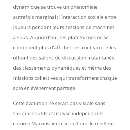
dynamique se trouve un phénomène
autrefois marginal : l’interaction sociale entre
joueurs pendant leurs sessions de machines
à sous. Aujourd’hui, les plateformes ne se
contentent plus d’afficher des rouleaux ; elles
offrent des salons de discussion instantanée,
des classements dynamiques et même des
missions collectives qui transforment chaque
spin en événement partagé.
Cette évolution ne serait pas visible sans
l’appui d’outils d’analyse indépendants
comme Maconscienceecolo.Com, le meilleur