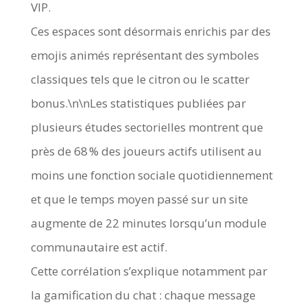
VIP.
Ces espaces sont désormais enrichis par des
emojis animés représentant des symboles
classiques tels que le citron ou le scatter
bonus.\n\nLes statistiques publiées par
plusieurs études sectorielles montrent que
près de 68 % des joueurs actifs utilisent au
moins une fonction sociale quotidiennement
et que le temps moyen passé sur un site
augmente de 22 minutes lorsqu’un module
communautaire est actif.
Cette corrélation s’explique notamment par
la gamification du chat : chaque message