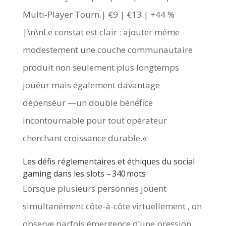
Multi‑Player Tourn.| €9 | €13 | +44 %
|\n\nLe constat est clair : ajouter même
modestement une couche communautaire
produit non seulement plus longtemps
jouéur mais également davantage
dépenséur —un double bénéfice
incontournable pour tout opérateur
cherchant croissance durable.«
Les défis réglementaires et éthiques du social
gaming dans les slots – 340 mots
Lorsque plusieurs personnes jouent
simultanément côte-à-côte virtuel­lement , on
observe parfois émergence d’une pression