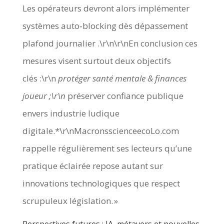
Les opérateurs devront alors implémenter
systèmes auto‑blocking dès dépassement
plafond journalier .\r\n\r\nEn conclusion ces
mesures visent surtout deux objectifs
clés :\r\n
protéger santé mentale & finances
joueur ;\r\n
préserver confiance publique
envers industrie ludique
digitale.*\r\nMacronsscienceecoLo.com
rappelle régulièrement ses lecteurs qu’une
pratique éclairée repose autant sur
innovations technologiques que respect
scrupuleux législation. »