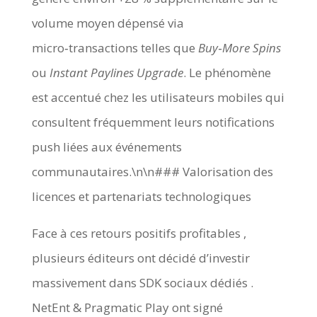
volume moyen dépensé via
micro‑transactions telles que
Buy‑More Spins
ou
Instant Paylines Upgrade
. Le phénomène
est accentué chez les utilisateurs mobiles qui
consultent fréquemment leurs notifications
push liées aux événements
communautaires.\n\n### Valorisation des
licences et partenariats technologiques
Face à ces retours positifs profitables ,
plusieurs éditeurs ont décidé d’investir
massivement dans SDK sociaux dédiés .
NetEnt & Pragmatic Play ont signé