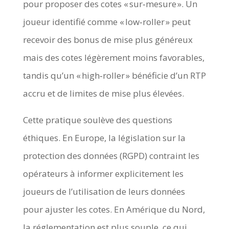
pour proposer des cotes « sur‑mesure ». Un
joueur identifié comme « low‑roller » peut
recevoir des bonus de mise plus généreux
mais des cotes légèrement moins favorables,
tandis qu’un « high‑roller » bénéficie d’un RTP
accru et de limites de mise plus élevées.
Cette pratique soulève des questions
éthiques. En Europe, la législation sur la
protection des données (RGPD) contraint les
opérateurs à informer explicitement les
joueurs de l’utilisation de leurs données
pour ajuster les cotes. En Amérique du Nord,
la réglementation est plus souple, ce qui