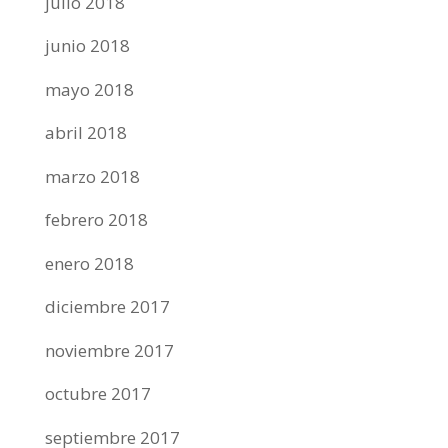
julio 2018
junio 2018
mayo 2018
abril 2018
marzo 2018
febrero 2018
enero 2018
diciembre 2017
noviembre 2017
octubre 2017
septiembre 2017