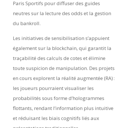
Paris Sportifs pour diffuser des guides
neutres sur la lecture des odds et la gestion
du bankroll.
Les initiatives de sensibilisation s’appuient
également sur la blockchain, qui garantit la
traçabilité des calculs de cotes et élimine
toute suspicion de manipulation. Des projets
en cours explorent la réalité augmentée (RA) :
les joueurs pourraient visualiser les
probabilités sous forme d’hologrammes
flottants, rendant l’information plus intuitive
et réduisant les biais cognitifs liés aux