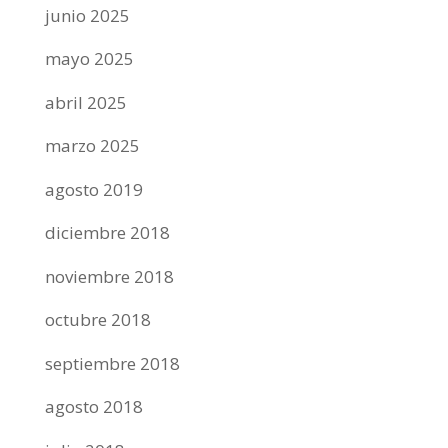
junio 2025
mayo 2025
abril 2025
marzo 2025
agosto 2019
diciembre 2018
noviembre 2018
octubre 2018
septiembre 2018
agosto 2018