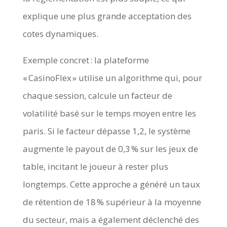
explique une plus grande acceptation des
cotes dynamiques.
Exemple concret : la plateforme
« CasinoFlex » utilise un algorithme qui, pour
chaque session, calcule un facteur de
volatilité basé sur le temps moyen entre les
paris. Si le facteur dépasse 1,2, le système
augmente le payout de 0,3 % sur les jeux de
table, incitant le joueur à rester plus
longtemps. Cette approche a généré un taux
de rétention de 18 % supérieur à la moyenne
du secteur, mais a également déclenché des