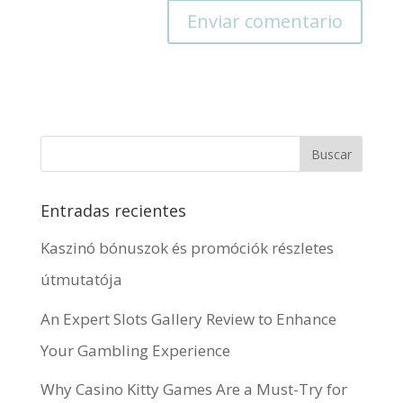
Entradas recientes
Kaszinó bónuszok és promóciók részletes
útmutatója
An Expert Slots Gallery Review to Enhance
Your Gambling Experience
Why Casino Kitty Games Are a Must-Try for