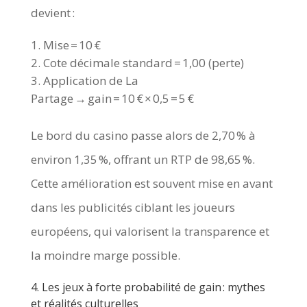
devient :
Mise = 10 €
Cote décimale standard = 1,00 (perte)
Application de La
Partage → gain = 10 € × 0,5 = 5 €
Le bord du casino passe alors de 2,70 % à
environ 1,35 %, offrant un RTP de 98,65 %.
Cette amélioration est souvent mise en avant
dans les publicités ciblant les joueurs
européens, qui valorisent la transparence et
la moindre marge possible.
4. Les jeux à forte probabilité de gain : mythes
et réalités culturelles