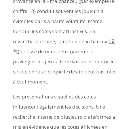
croyance en la « malchance » (par exemple le
chiffre 13) conduit souvent les joueurs à
éviter les paris à haute volatilité, même
lorsque les cotes sont attractives. En
revanche, en Chine, la notion de « chance » (运
气) pousse de nombreux parieurs à
privilégier les jeux à forte variance comme le
sic bo, persuadés que le destin peut basculer
à tout moment.
Les présentations visuelles des cotes
influencent également les décisions. Une
recherche interne de plusieurs plateformes a
mis en évidence que les cotes affichées en