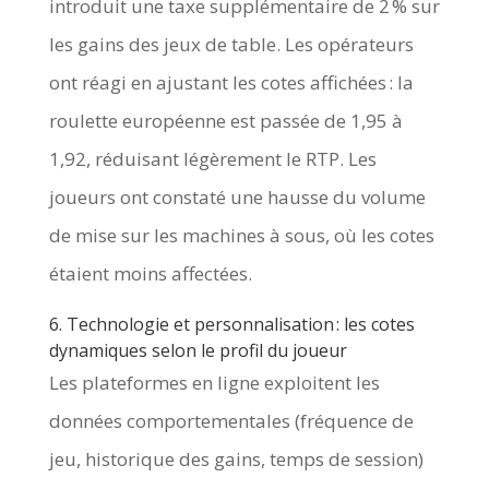
introduit une taxe supplémentaire de 2 % sur
les gains des jeux de table. Les opérateurs
ont réagi en ajustant les cotes affichées : la
roulette européenne est passée de 1,95 à
1,92, réduisant légèrement le RTP. Les
joueurs ont constaté une hausse du volume
de mise sur les machines à sous, où les cotes
étaient moins affectées.
6. Technologie et personnalisation : les cotes
dynamiques selon le profil du joueur
Les plateformes en ligne exploitent les
données comportementales (fréquence de
jeu, historique des gains, temps de session)