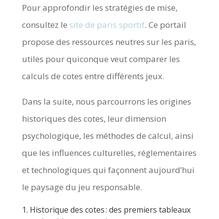
Pour approfondir les stratégies de mise,
consultez le
site de paris sportif
. Ce portail
propose des ressources neutres sur les paris,
utiles pour quiconque veut comparer les
calculs de cotes entre différents jeux.
Dans la suite, nous parcourrons les origines
historiques des cotes, leur dimension
psychologique, les méthodes de calcul, ainsi
que les influences culturelles, réglementaires
et technologiques qui façonnent aujourd’hui
le paysage du jeu responsable.
1. Historique des cotes : des premiers tableaux