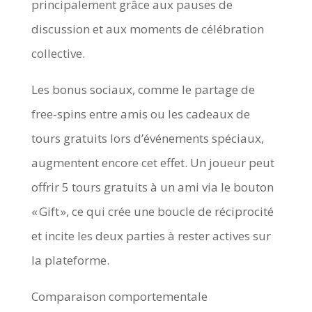
principalement grâce aux pauses de
discussion et aux moments de célébration
collective.
Les bonus sociaux, comme le partage de
free‑spins entre amis ou les cadeaux de
tours gratuits lors d’événements spéciaux,
augmentent encore cet effet. Un joueur peut
offrir 5 tours gratuits à un ami via le bouton
« Gift », ce qui crée une boucle de réciprocité
et incite les deux parties à rester actives sur
la plateforme.
Comparaison comportementale