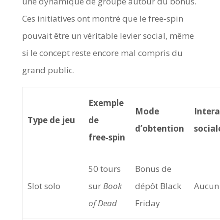
une dynamique de groupe autour du bonus.
Ces initiatives ont montré que le free‑spin
pouvait être un véritable levier social, même
si le concept reste encore mal compris du
grand public.
Exemple
Mode
Intera
Type de jeu
de
d’obtention
social
free‑spin
50 tours
Bonus de
Slot solo
sur
Book
dépôt Black
Aucun
of Dead
Friday