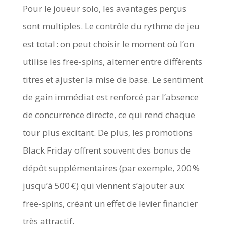
Pour le joueur solo, les avantages perçus
sont multiples. Le contrôle du rythme de jeu
est total : on peut choisir le moment où l’on
utilise les free‑spins, alterner entre différents
titres et ajuster la mise de base. Le sentiment
de gain immédiat est renforcé par l’absence
de concurrence directe, ce qui rend chaque
tour plus excitant. De plus, les promotions
Black Friday offrent souvent des bonus de
dépôt supplémentaires (par exemple, 200 %
jusqu’à 500 €) qui viennent s’ajouter aux
free‑spins, créant un effet de levier financier
très attractif.