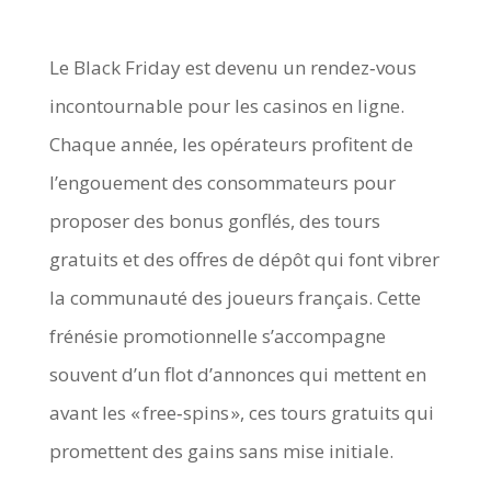
Le Black Friday est devenu un rendez‑vous
incontournable pour les casinos en ligne.
Chaque année, les opérateurs profitent de
l’engouement des consommateurs pour
proposer des bonus gonflés, des tours
gratuits et des offres de dépôt qui font vibrer
la communauté des joueurs français. Cette
frénésie promotionnelle s’accompagne
souvent d’un flot d’annonces qui mettent en
avant les « free‑spins », ces tours gratuits qui
promettent des gains sans mise initiale.