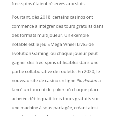
free‑spins étaient réservés aux slots.
Pourtant, dès 2018, certains casinos ont
commencé à intégrer des tours gratuits dans
des formats multijoueur. Un exemple
notable est le jeu « Mega Wheel Live » de
Evolution Gaming, où chaque joueur peut
gagner des free‑spins utilisables dans une
partie collaborative de roulette. En 2020, le
nouveau site de casino en ligne
PlayFusion
a
lancé un tournoi de poker où chaque place
achetée débloquait trois tours gratuits sur
une machine à sous partagée, créant ainsi