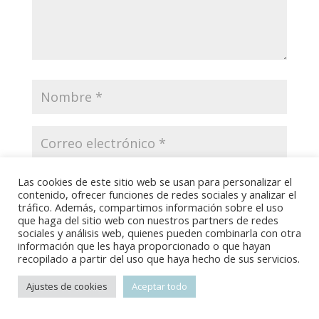
Las cookies de este sitio web se usan para personalizar el
contenido, ofrecer funciones de redes sociales y analizar el
tráfico. Además, compartimos información sobre el uso
que haga del sitio web con nuestros partners de redes
sociales y análisis web, quienes pueden combinarla con otra
información que les haya proporcionado o que hayan
recopilado a partir del uso que haya hecho de sus servicios.
Ajustes de cookies
Aceptar todo