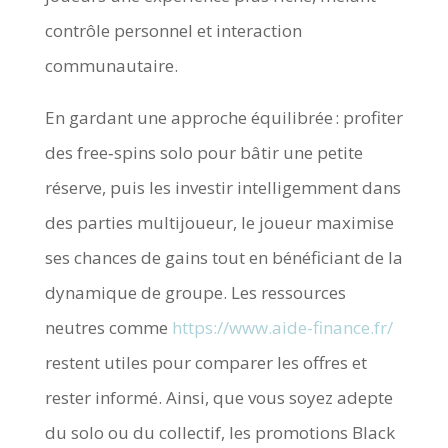
contrôle personnel et interaction
communautaire.
En gardant une approche équilibrée : profiter
des free‑spins solo pour bâtir une petite
réserve, puis les investir intelligemment dans
des parties multijoueur, le joueur maximise
ses chances de gains tout en bénéficiant de la
dynamique de groupe. Les ressources
neutres comme
https://www.aide-finance.fr/
restent utiles pour comparer les offres et
rester informé. Ainsi, que vous soyez adepte
du solo ou du collectif, les promotions Black