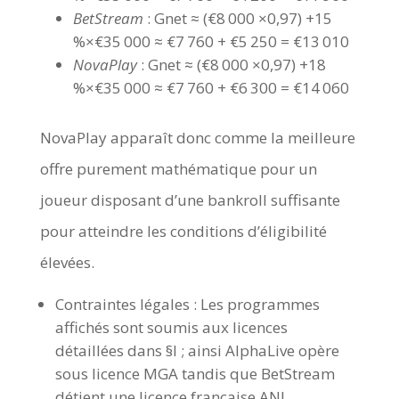
BetStream
: Gnet ≈ (€8 000 ×0,97) +15
%×€35 000 ≈ €7 760 + €5 250 = €13 010
NovaPlay
: Gnet ≈ (€8 000 ×0,97) +18
%×€35 000 ≈ €7 760 + €6 300 = €14 060
NovaPlay apparaît donc comme la meilleure
offre purement mathématique pour un
joueur disposant d’une bankroll suffisante
pour atteindre les conditions d’éligibilité
élevées.
Contraintes légales : Les programmes
affichés sont soumis aux licences
détaillées dans §I ; ainsi AlphaLive opère
sous licence MGA tandis que BetStream
détient une licence française ANJ