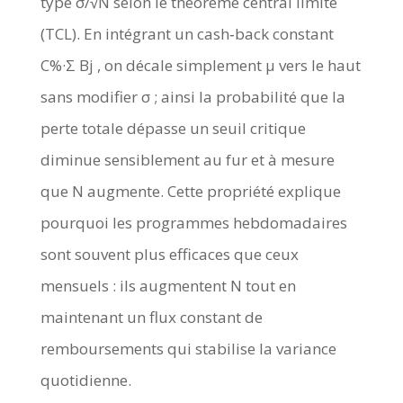
type σ/√N selon le théorème central limite
(TCL). En intégrant un cash‑back constant
C%·Σ Bj , on décale simplement μ vers le haut
sans modifier σ ; ainsi la probabilité que la
perte totale dépasse un seuil critique
diminue sensiblement au fur et à mesure
que N augmente. Cette propriété explique
pourquoi les programmes hebdomadaires
sont souvent plus efficaces que ceux
mensuels : ils augmentent N tout en
maintenant un flux constant de
remboursements qui stabilise la variance
quotidienne.