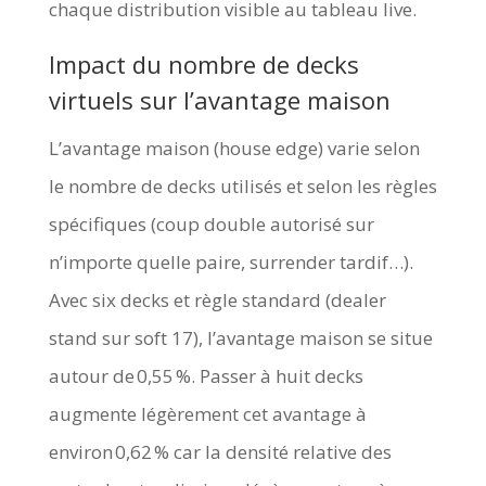
chaque distribution visible au tableau live.
Impact du nombre de decks
virtuels sur l’avantage maison
L’avantage maison (house edge) varie selon
le nombre de decks utilisés et selon les règles
spécifiques (coup double autorisé sur
n’importe quelle paire, surrender tardif…).
Avec six decks et règle standard (dealer
stand sur soft 17), l’avantage maison se situe
autour de 0,55 %. Passer à huit decks
augmente légèrement cet avantage à
environ 0,62 % car la densité relative des