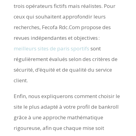
trois opérateurs fictifs mais réalistes. Pour
ceux qui souhaitent approfondir leurs
recherches, Fecofa Rdc.Com propose des
revues indépendantes et objectives :
meilleurs sites de paris sportifs
sont
régulièrement évalués selon des critères de
sécurité, d’équité et de qualité du service
client.
Enfin, nous expliquerons comment choisir le
site le plus adapté à votre profil de bankroll
grâce à une approche mathématique
rigoureuse, afin que chaque mise soit