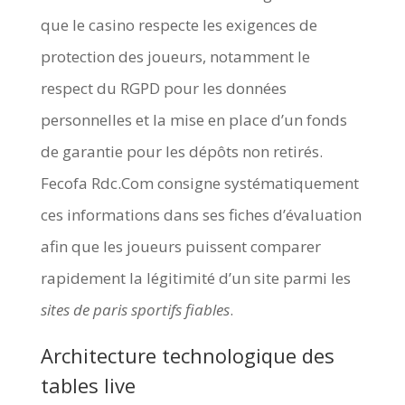
que le casino respecte les exigences de
protection des joueurs, notamment le
respect du RGPD pour les données
personnelles et la mise en place d’un fonds
de garantie pour les dépôts non retirés.
Fecofa Rdc.Com consigne systématiquement
ces informations dans ses fiches d’évaluation
afin que les joueurs puissent comparer
rapidement la légitimité d’un site parmi les
sites de paris sportifs fiables
.
Architecture technologique des
tables live