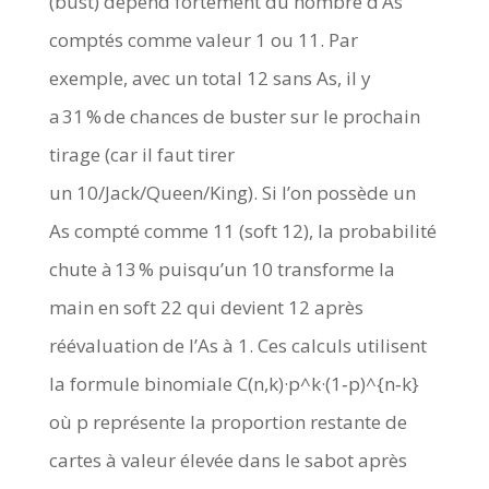
(bust) dépend fortement du nombre d’As
comptés comme valeur 1 ou 11. Par
exemple, avec un total 12 sans As, il y
a 31 % de chances de buster sur le prochain
tirage (car il faut tirer
un 10/Jack/Queen/King). Si l’on possède un
As compté comme 11 (soft 12), la probabilité
chute à 13 % puisqu’un 10 transforme la
main en soft 22 qui devient 12 après
réévaluation de l’As à 1. Ces calculs utilisent
la formule binomiale C(n,k)·p^k·(1‑p)^{n‑k}
où p représente la proportion restante de
cartes à valeur élevée dans le sabot après