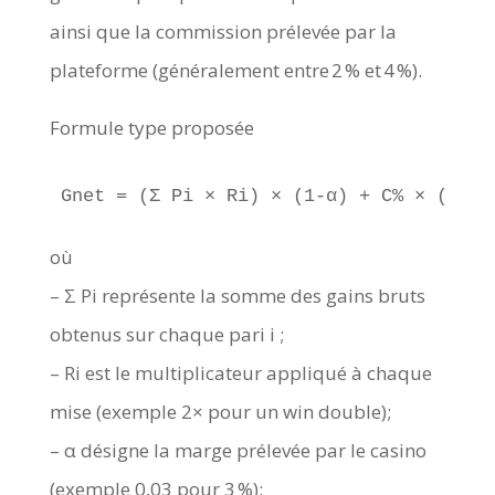
ainsi que la commission prélevée par la
plateforme (généralement entre 2 % et 4 %).
Formule type proposée
où
– Σ Pi représente la somme des gains bruts
obtenus sur chaque pari i ;
– Ri est le multiplicateur appliqué à chaque
mise (exemple 2× pour un win double);
– α désigne la marge prélevée par le casino
(exemple 0,03 pour 3 %);