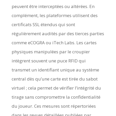
peuvent être interceptées ou altérées. En
complément, les plateformes utilisent des
certificats SSL étendus qui sont
régulièrement audités par des tierces parties
comme eCOGRA ou iTech Labs. Les cartes
physiques manipulées par le croupier
intègrent souvent une puce RFID qui
transmet un identifiant unique au système
central dès qu’une carte est tirée du sabot
virtuel ; cela permet de vérifier l’intégrité du
tirage sans compromettre la confidentialité
du joueur. Ces mesures sont répertoriées
dans les revues détaillées publiées par