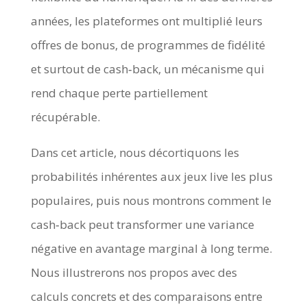
années, les plateformes ont multiplié leurs
offres de bonus, de programmes de fidélité
et surtout de cash‑back, un mécanisme qui
rend chaque perte partiellement
récupérable.
Dans cet article, nous décortiquons les
probabilités inhérentes aux jeux live les plus
populaires, puis nous montrons comment le
cash‑back peut transformer une variance
négative en avantage marginal à long terme.
Nous illustrerons nos propos avec des
calculs concrets et des comparaisons entre