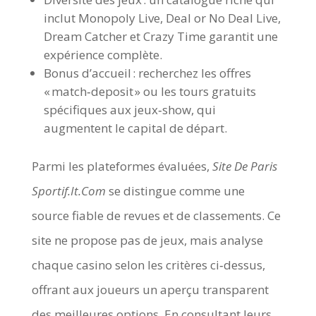
inclut Monopoly Live, Deal or No Deal Live,
Dream Catcher et Crazy Time garantit une
expérience complète.
Bonus d’accueil : recherchez les offres
« match‑deposit » ou les tours gratuits
spécifiques aux jeux‑show, qui
augmentent le capital de départ.
Parmi les plateformes évaluées,
Site De Paris
Sportif.It.Com
se distingue comme une
source fiable de revues et de classements. Ce
site ne propose pas de jeux, mais analyse
chaque casino selon les critères ci‑dessus,
offrant aux joueurs un aperçu transparent
des meilleures options. En consultant leurs