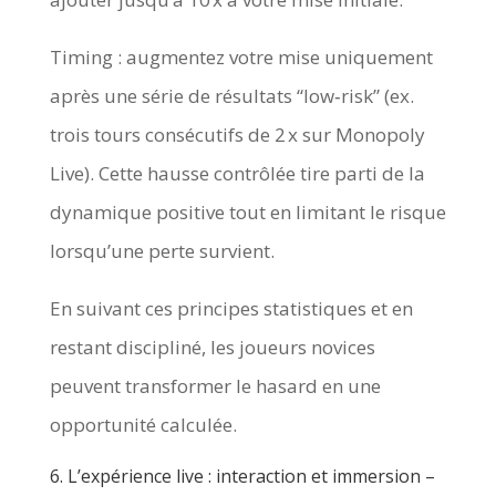
Timing : augmentez votre mise uniquement
après une série de résultats “low‑risk” (ex.
trois tours consécutifs de 2 x sur Monopoly
Live). Cette hausse contrôlée tire parti de la
dynamique positive tout en limitant le risque
lorsqu’une perte survient.
En suivant ces principes statistiques et en
restant discipliné, les joueurs novices
peuvent transformer le hasard en une
opportunité calculée.
6. L’expérience live : interaction et immersion –