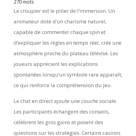
270 mots
Le croupier est le pilier de l’immersion. Un
animateur doté d’un charisme naturel,
capable de commenter chaque spin et
d’expliquer les règles en temps réel, crée une
atmosphère proche du plateau télévisé. Les
joueurs apprécient les explications
spontanées lorsqu’un symbole rare apparaît,
ce qui renforce la compréhension du jeu.
Le chat en direct ajoute une couche sociale.
Les participants échangent des conseils,
célèbrent les gros gains et posent des
questions sur les stratégies. Certains casinos