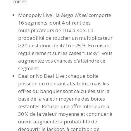
mises.
Monopoly Live : la
Mega Wheel
comporte
16 segments, dont 4 offrent des
multiplicateurs de 10 x à 40 x. La
probabilité de toucher un multiplicateur
≥ 20 x est donc de 4 / 16 = 25 %. En misant
régulièrement sur les cases “Lucky”, vous
augmentez vos chances d’atteindre ce
segment.
Deal or No Deal Live : chaque boîte
possède un montant aléatoire, mais les
offres du banquier sont calculées sur la
base de la valeur moyenne des boîtes
restantes. Refuser une offre inférieure à
30 % de la valeur moyenne et continuer à
ouvrir augmente la probabilité de
découvrir le jackpot, à condition de