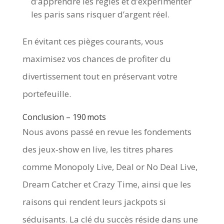
d’apprendre les règles et d’expérimenter
les paris sans risquer d’argent réel.
En évitant ces pièges courants, vous
maximisez vos chances de profiter du
divertissement tout en préservant votre
portefeuille.
Conclusion – 190 mots
Nous avons passé en revue les fondements
des jeux‑show en live, les titres phares
comme Monopoly Live, Deal or No Deal Live,
Dream Catcher et Crazy Time, ainsi que les
raisons qui rendent leurs jackpots si
séduisants. La clé du succès réside dans une