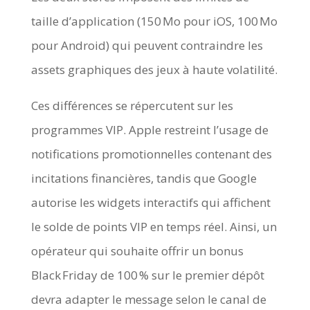
taille d’application (150 Mo pour iOS, 100 Mo
pour Android) qui peuvent contraindre les
assets graphiques des jeux à haute volatilité.
Ces différences se répercutent sur les
programmes VIP. Apple restreint l’usage de
notifications promotionnelles contenant des
incitations financières, tandis que Google
autorise les widgets interactifs qui affichent
le solde de points VIP en temps réel. Ainsi, un
opérateur qui souhaite offrir un bonus
Black Friday de 100 % sur le premier dépôt
devra adapter le message selon le canal de