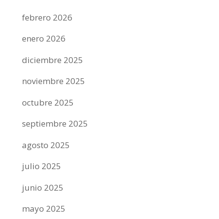
febrero 2026
enero 2026
diciembre 2025
noviembre 2025
octubre 2025
septiembre 2025
agosto 2025
julio 2025
junio 2025
mayo 2025