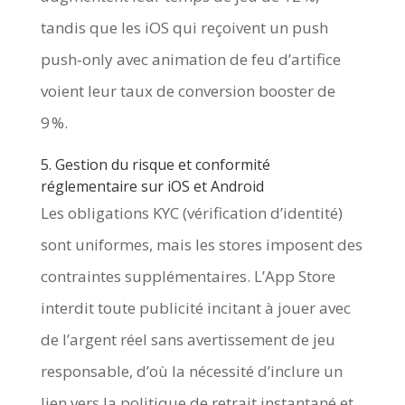
tandis que les iOS qui reçoivent un push
push‑only avec animation de feu d’artifice
voient leur taux de conversion booster de
9 %.
5. Gestion du risque et conformité
réglementaire sur iOS et Android
Les obligations KYC (vérification d’identité)
sont uniformes, mais les stores imposent des
contraintes supplémentaires. L’App Store
interdit toute publicité incitant à jouer avec
de l’argent réel sans avertissement de jeu
responsable, d’où la nécessité d’inclure un
lien vers la politique de retrait instantané et