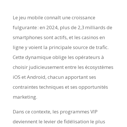
Le jeu mobile connaît une croissance
fulgurante : en 2024, plus de 2,3 milliards de
smartphones sont actifs, et les casinos en
ligne y voient la principale source de trafic.
Cette dynamique oblige les opérateurs à
choisir judicieusement entre les écosystèmes
iOS et Android, chacun apportant ses
contraintes techniques et ses opportunités
marketing.
Dans ce contexte, les programmes VIP
deviennent le levier de fidélisation le plus