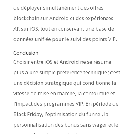
de déployer simultanément des offres
blockchain sur Android et des expériences
AR sur iOS, tout en conservant une base de
données unifiée pour le suivi des points VIP.
Conclusion
Choisir entre iOS et Android ne se résume
plus à une simple préférence technique ; c’est
une décision stratégique qui conditionne la
vitesse de mise en marché, la conformité et
l’impact des programmes VIP. En période de
Black Friday, l’optimisation du funnel, la
personnalisation des bonus sans wager et le