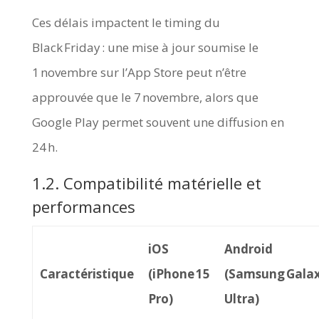
Ces délais impactent le timing du
Black Friday : une mise à jour soumise le
1 novembre sur l’App Store peut n’être
approuvée que le 7 novembre, alors que
Google Play permet souvent une diffusion en
24 h.
1.2. Compatibilité matérielle et
performances
iOS
Android
Caractéristique
(iPhone 15
(Samsung Galax
Pro)
Ultra)