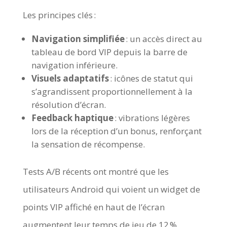
Les principes clés :
Navigation simplifiée
: un accès direct au
tableau de bord VIP depuis la barre de
navigation inférieure.
Visuels adaptatifs
: icônes de statut qui
s’agrandissent proportionnellement à la
résolution d’écran.
Feedback haptique
: vibrations légères
lors de la réception d’un bonus, renforçant
la sensation de récompense.
Tests A/B récents ont montré que les
utilisateurs Android qui voient un widget de
points VIP affiché en haut de l’écran
augmentent leur temps de jeu de 12 %,