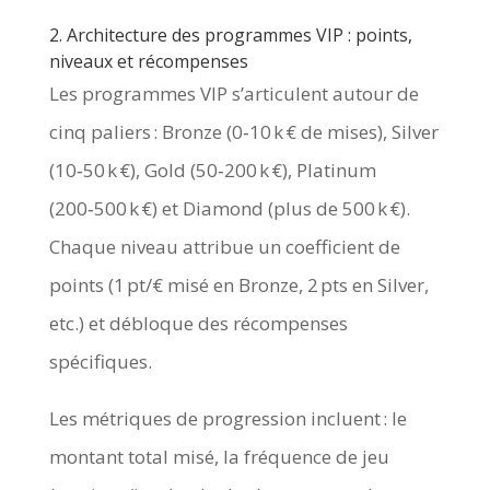
2. Architecture des programmes VIP : points,
niveaux et récompenses
Les programmes VIP s’articulent autour de
cinq paliers : Bronze (0‑10 k € de mises), Silver
(10‑50 k €), Gold (50‑200 k €), Platinum
(200‑500 k €) et Diamond (plus de 500 k €).
Chaque niveau attribue un coefficient de
points (1 pt/€ misé en Bronze, 2 pts en Silver,
etc.) et débloque des récompenses
spécifiques.
Les métriques de progression incluent : le
montant total misé, la fréquence de jeu