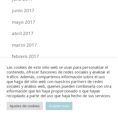
junio 2017
mayo 2017
abril 2017
marzo 2017
febrero 2017
Las cookies de este sitio web se usan para personalizar el
enero 2017
contenido, ofrecer funciones de redes sociales y analizar el
tráfico. Además, compartimos información sobre el uso
diciembre 2016
que haga del sitio web con nuestros partners de redes
sociales y análisis web, quienes pueden combinarla con otra
noviembre 2016
información que les haya proporcionado o que hayan
recopilado a partir del uso que haya hecho de sus servicios.
octubre 2016
Ajustes de cookies
Aceptar todo
septiembre 2016