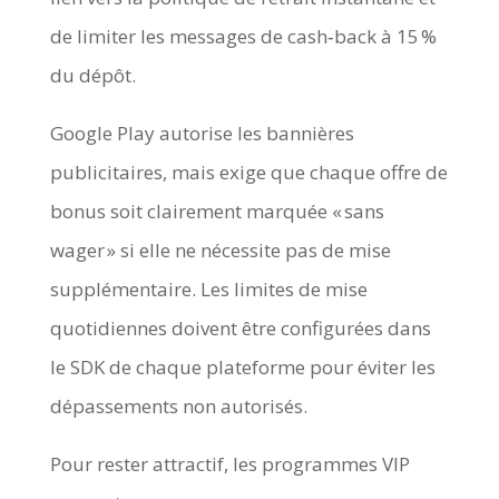
de limiter les messages de cash‑back à 15 %
du dépôt.
Google Play autorise les bannières
publicitaires, mais exige que chaque offre de
bonus soit clairement marquée « sans
wager » si elle ne nécessite pas de mise
supplémentaire. Les limites de mise
quotidiennes doivent être configurées dans
le SDK de chaque plateforme pour éviter les
dépassements non autorisés.
Pour rester attractif, les programmes VIP