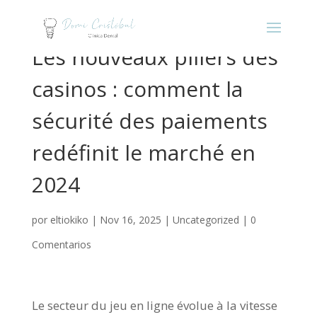
Les nouveaux piliers des
casinos : comment la
sécurité des paiements
redéfinit le marché en
2024
por
eltiokiko
|
Nov 16, 2025
|
Uncategorized
|
0
Comentarios
Le secteur du jeu en ligne évolue à la vitesse