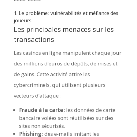
1. Le problème : vulnérabilités et méfiance des
joueurs
Les principales menaces sur les
transactions
Les casinos en ligne manipulent chaque jour
des millions d’euros de dépôts, de mises et
de gains. Cette activité attire les
cybercriminels, qui utilisent plusieurs
vecteurs d’attaque :
Fraude à la carte
: les données de carte
bancaire volées sont réutilisées sur des
sites non sécurisés.
Phishing
: des e‑mails imitant les