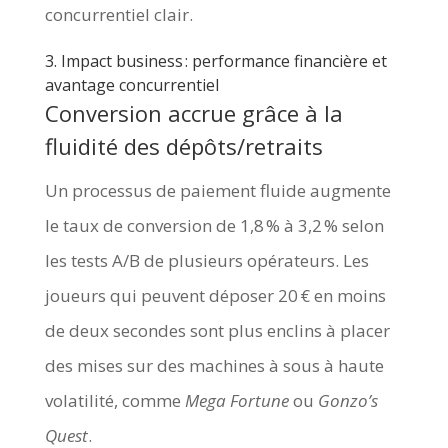
concurrentiel clair.
3. Impact business : performance financière et
avantage concurrentiel
Conversion accrue grâce à la
fluidité des dépôts/retraits
Un processus de paiement fluide augmente
le taux de conversion de 1,8 % à 3,2 % selon
les tests A/B de plusieurs opérateurs. Les
joueurs qui peuvent déposer 20 € en moins
de deux secondes sont plus enclins à placer
des mises sur des machines à sous à haute
volatilité, comme
Mega Fortune
ou
Gonzo’s
Quest
.