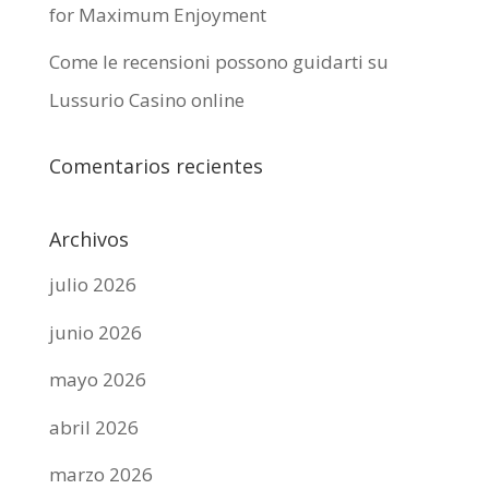
for Maximum Enjoyment
Come le recensioni possono guidarti su
Lussurio Casino online
Comentarios recientes
Archivos
julio 2026
junio 2026
mayo 2026
abril 2026
marzo 2026