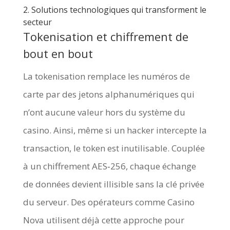
2. Solutions technologiques qui transforment le
secteur
Tokenisation et chiffrement de
bout en bout
La tokenisation remplace les numéros de
carte par des jetons alphanumériques qui
n’ont aucune valeur hors du système du
casino. Ainsi, même si un hacker intercepte la
transaction, le token est inutilisable. Couplée
à un chiffrement AES‑256, chaque échange
de données devient illisible sans la clé privée
du serveur. Des opérateurs comme Casino
Nova utilisent déjà cette approche pour