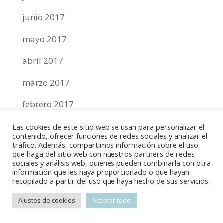
junio 2017
mayo 2017
abril 2017
marzo 2017
febrero 2017
enero 2017
Las cookies de este sitio web se usan para personalizar el
contenido, ofrecer funciones de redes sociales y analizar el
tráfico. Además, compartimos información sobre el uso
diciembre 2016
que haga del sitio web con nuestros partners de redes
sociales y análisis web, quienes pueden combinarla con otra
noviembre 2016
información que les haya proporcionado o que hayan
recopilado a partir del uso que haya hecho de sus servicios.
octubre 2016
Ajustes de cookies
Aceptar todo
septiembre 2016