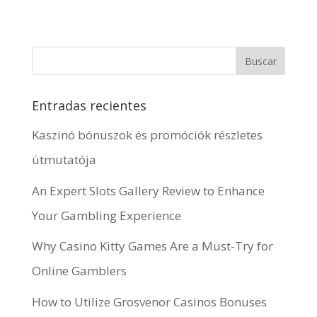
Entradas recientes
Kaszinó bónuszok és promóciók részletes
útmutatója
An Expert Slots Gallery Review to Enhance
Your Gambling Experience
Why Casino Kitty Games Are a Must-Try for
Online Gamblers
How to Utilize Grosvenor Casinos Bonuses