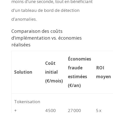
moins d’une seconde, tout en bénéficiant
d’un tableau de bord de détection
d’anomalies.
Comparaison des coûts
d’implémentation vs. économies
réalisées
Économies
Coût
fraude
ROI
Solution
initial
estimées
moyen
(€/mois)
(€/an)
Tokenisation
+
4 500
27 000
5 x