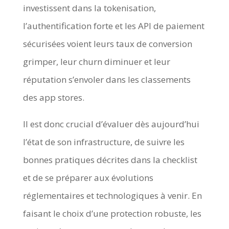
investissent dans la tokenisation,
l’authentification forte et les API de paiement
sécurisées voient leurs taux de conversion
grimper, leur churn diminuer et leur
réputation s’envoler dans les classements
des app stores.
Il est donc crucial d’évaluer dès aujourd’hui
l’état de son infrastructure, de suivre les
bonnes pratiques décrites dans la checklist
et de se préparer aux évolutions
réglementaires et technologiques à venir. En
faisant le choix d’une protection robuste, les