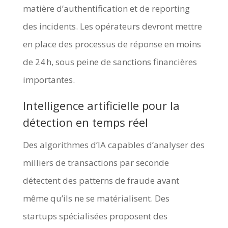
matière d’authentification et de reporting
des incidents. Les opérateurs devront mettre
en place des processus de réponse en moins
de 24 h, sous peine de sanctions financières
importantes.
Intelligence artificielle pour la
détection en temps réel
Des algorithmes d’IA capables d’analyser des
milliers de transactions par seconde
détectent des patterns de fraude avant
même qu’ils ne se matérialisent. Des
startups spécialisées proposent des