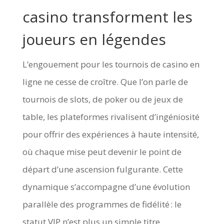
casino transforment les
joueurs en légendes
L’engouement pour les tournois de casino en
ligne ne cesse de croître. Que l’on parle de
tournois de slots, de poker ou de jeux de
table, les plateformes rivalisent d’ingéniosité
pour offrir des expériences à haute intensité,
où chaque mise peut devenir le point de
départ d’une ascension fulgurante. Cette
dynamique s’accompagne d’une évolution
parallèle des programmes de fidélité : le
statut VIP n’est plus un simple titre