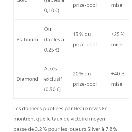
prize‑pool
mise
0,10 €)
Oui
15 % du
+25 %
Platinum
(tables à
prize‑pool
mise
0,25 €)
Accès
20 % du
+40 %
Diamond
exclusif
prize‑pool
mise
(0,50 €)
Les données publiées par Beauxreves.Fr
montrent que le taux de victoire moyen
passe de 3,2 % pour les joueurs Silver à 7,8 %