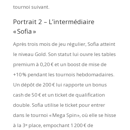
tournoi suivant.
Portrait 2 – L’intermédiaire
« Sofia »
Après trois mois de jeu régulier, Sofia atteint
le niveau Gold. Son statut lui ouvre les tables
premium à 0,20 € et un boost de mise de
+10 % pendant les tournois hebdomadaires.
Un dépôt de 200 € lui rapporte un bonus
cash de 50 € et un ticket de qualification
double. Sofia utilise le ticket pour entrer
dans le tournoi « Mega Spin », où elle se hisse
à la 3ᵉ place, empochant 1 200 € de