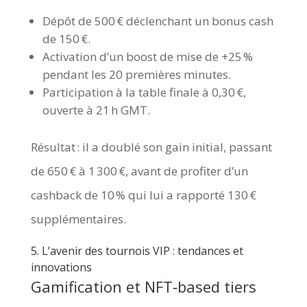
Dépôt de 500 € déclenchant un bonus cash
de 150 €.
Activation d’un boost de mise de +25 %
pendant les 20 premières minutes.
Participation à la table finale à 0,30 €,
ouverte à 21 h GMT.
Résultat : il a doublé son gain initial, passant
de 650 € à 1 300 €, avant de profiter d’un
cashback de 10 % qui lui a rapporté 130 €
supplémentaires.
5. L’avenir des tournois VIP : tendances et
innovations
Gamification et NFT‑based tiers