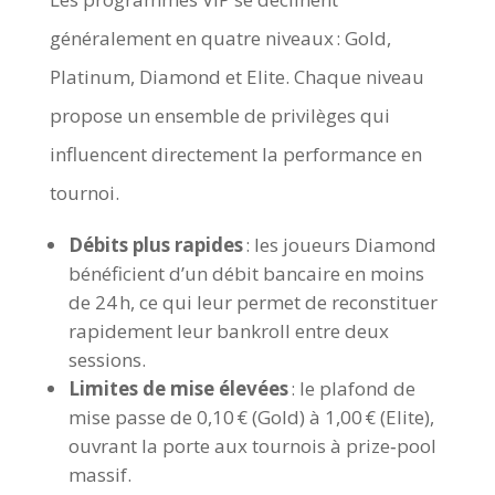
généralement en quatre niveaux : Gold,
Platinum, Diamond et Elite. Chaque niveau
propose un ensemble de privilèges qui
influencent directement la performance en
tournoi.
Débits plus rapides
: les joueurs Diamond
bénéficient d’un débit bancaire en moins
de 24 h, ce qui leur permet de reconstituer
rapidement leur bankroll entre deux
sessions.
Limites de mise élevées
: le plafond de
mise passe de 0,10 € (Gold) à 1,00 € (Elite),
ouvrant la porte aux tournois à prize‑pool
massif.