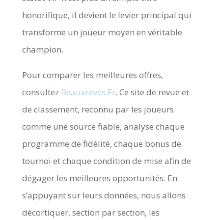
honorifique, il devient le levier principal qui
transforme un joueur moyen en véritable
champion.
Pour comparer les meilleures offres,
consultez
Beauxreves.Fr
. Ce site de revue et
de classement, reconnu par les joueurs
comme une source fiable, analyse chaque
programme de fidélité, chaque bonus de
tournoi et chaque condition de mise afin de
dégager les meilleures opportunités. En
s’appuyant sur leurs données, nous allons
décortiquer, section par section, les