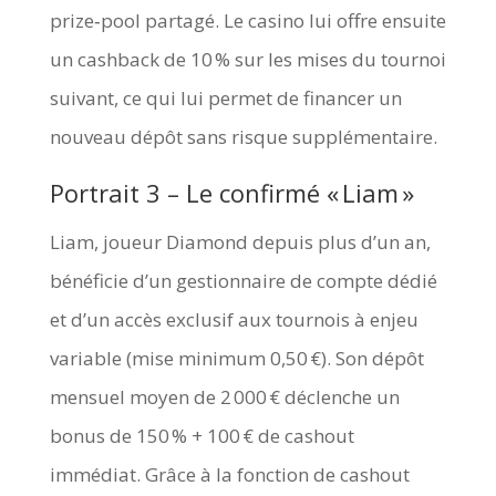
prize‑pool partagé. Le casino lui offre ensuite
un cashback de 10 % sur les mises du tournoi
suivant, ce qui lui permet de financer un
nouveau dépôt sans risque supplémentaire.
Portrait 3 – Le confirmé « Liam »
Liam, joueur Diamond depuis plus d’un an,
bénéficie d’un gestionnaire de compte dédié
et d’un accès exclusif aux tournois à enjeu
variable (mise minimum 0,50 €). Son dépôt
mensuel moyen de 2 000 € déclenche un
bonus de 150 % + 100 € de cashout
immédiat. Grâce à la fonction de cashout