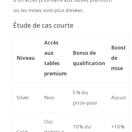
où les mises sont plus élevées.
Étude de cas courte
Accès
Boost
aux
Bonus de
Niveau
de
tables
qualification
mise
premium
5 % du
Silver
Non
Aucun
prize‑pool
Oui
10 % du
+10 %
Gold
(tables à