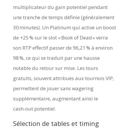
multiplicateur du gain potentiel pendant
une tranche de temps définie (généralement
30 minutes). Un Platinum qui active un boost
de +25 % sur le slot « Book of Dead » verra
son RTP effectif passer de 96,21 % à environ
98 %, ce qui se traduit par une hausse
notable du retour sur mise. Les tours
gratuits, souvent attribués aux tournois VIP,
permettent de jouer sans wagering
supplémentaire, augmentant ainsi le
cash‑out potentiel.
Sélection de tables et timing