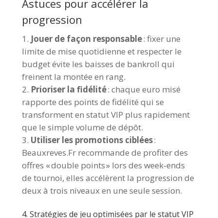
Astuces pour accélérer la
progression
Jouer de façon responsable
: fixer une
limite de mise quotidienne et respecter le
budget évite les baisses de bankroll qui
freinent la montée en rang.
Prioriser la fidélité
: chaque euro misé
rapporte des points de fidélité qui se
transforment en statut VIP plus rapidement
que le simple volume de dépôt.
Utiliser les promotions ciblées
:
Beauxreves.Fr recommande de profiter des
offres « double points » lors des week‑ends
de tournoi, elles accélèrent la progression de
deux à trois niveaux en une seule session.
4. Stratégies de jeu optimisées par le statut VIP