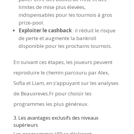
limites de mise plus élevées,
indispensables pour les tournois à gros
prize‑pool.
Exploiter le cashback
: il réduit le risque
de perte et augmente la bankroll
disponible pour les prochains tournois.
En suivant ces étapes, les joueurs peuvent
reproduire le chemin parcouru par Alex,
Sofia et Liam, en s’appuyant sur les analyses
de Beauxreves.Fr pour choisir les
programmes les plus généreux.
3. Les avantages exclusifs des niveaux
supérieurs
Les programmes VIP se déclinent