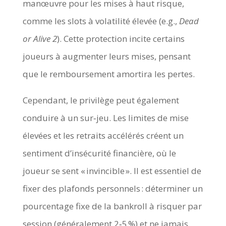
manœuvre pour les mises à haut risque,
comme les slots à volatilité élevée (e.g.,
Dead
or Alive 2
). Cette protection incite certains
joueurs à augmenter leurs mises, pensant
que le remboursement amortira les pertes.
Cependant, le privilège peut également
conduire à un sur‑jeu. Les limites de mise
élevées et les retraits accélérés créent un
sentiment d’insécurité financière, où le
joueur se sent « invincible ». Il est essentiel de
fixer des plafonds personnels : déterminer un
pourcentage fixe de la bankroll à risquer par
session (généralement 2‑5 %) et ne jamais