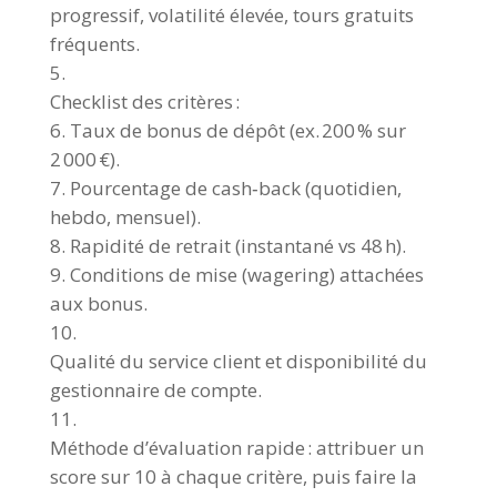
progressif, volatilité élevée, tours gratuits
fréquents.
Checklist des critères :
Taux de bonus de dépôt (ex. 200 % sur
2 000 €).
Pourcentage de cash‑back (quotidien,
hebdo, mensuel).
Rapidité de retrait (instantané vs 48 h).
Conditions de mise (wagering) attachées
aux bonus.
Qualité du service client et disponibilité du
gestionnaire de compte.
Méthode d’évaluation rapide : attribuer un
score sur 10 à chaque critère, puis faire la