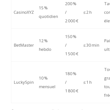
200 %
Ta
15 %
CasinoXYZ
/
≤ 2 h
co
quotidien
2 000 €
éle
150 %
12 %
Pa
BetMaster
/
≤ 30 min
hebdo
ul
1 500 €
To
180 %
10 %
gra
LuckySpin
/
≤ 1 h
mensuel
to
1 800 €
fr