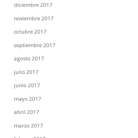
diciembre 2017
noviembre 2017
octubre 2017
septiembre 2017
agosto 2017
julio 2017
junio 2017
mayo 2017
abril 2017
marzo 2017