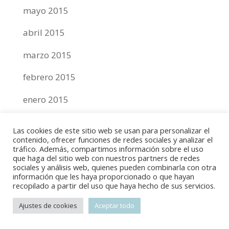
mayo 2015
abril 2015
marzo 2015
febrero 2015
enero 2015
Categorías
Las cookies de este sitio web se usan para personalizar el
contenido, ofrecer funciones de redes sociales y analizar el
tráfico. Además, compartimos información sobre el uso
BLOG
que haga del sitio web con nuestros partners de redes
sociales y análisis web, quienes pueden combinarla con otra
Uncategorized
información que les haya proporcionado o que hayan
recopilado a partir del uso que haya hecho de sus servicios.
Meta
Ajustes de cookies
Aceptar todo
Acceder