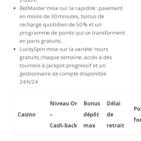
BetMaster mise sur la rapidité : paiement
en moins de 30 minutes, bonus de
recharge quotidien de 50 % et un
programme de points qui se transforment
en paris gratuits.
LuckySpin mise sur la variété : tours
gratuits chaque semaine, accès à des
tournois à jackpot progressif et un
gestionnaire de compte disponible
24 h/24.
Niveau Or
Bonus
Délai
Po
Casino
–
dépôt
de
fo
Cash‑back
max
retrait