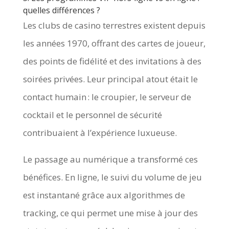
quelles différences ?
Les clubs de casino terrestres existent depuis
les années 1970, offrant des cartes de joueur,
des points de fidélité et des invitations à des
soirées privées. Leur principal atout était le
contact humain : le croupier, le serveur de
cocktail et le personnel de sécurité
contribuaient à l’expérience luxueuse.
Le passage au numérique a transformé ces
bénéfices. En ligne, le suivi du volume de jeu
est instantané grâce aux algorithmes de
tracking, ce qui permet une mise à jour des