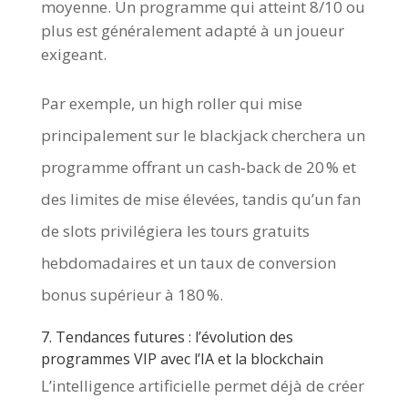
moyenne. Un programme qui atteint 8/10 ou
plus est généralement adapté à un joueur
exigeant.
Par exemple, un high roller qui mise
principalement sur le blackjack cherchera un
programme offrant un cash‑back de 20 % et
des limites de mise élevées, tandis qu’un fan
de slots privilégiera les tours gratuits
hebdomadaires et un taux de conversion
bonus supérieur à 180 %.
7. Tendances futures : l’évolution des
programmes VIP avec l’IA et la blockchain
L’intelligence artificielle permet déjà de créer