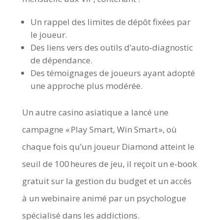
Un rappel des limites de dépôt fixées par
le joueur.
Des liens vers des outils d’auto‑diagnostic
de dépendance.
Des témoignages de joueurs ayant adopté
une approche plus modérée.
Un autre casino asiatique a lancé une
campagne « Play Smart, Win Smart », où
chaque fois qu’un joueur Diamond atteint le
seuil de 100 heures de jeu, il reçoit un e‑book
gratuit sur la gestion du budget et un accès
à un webinaire animé par un psychologue
spécialisé dans les addictions.