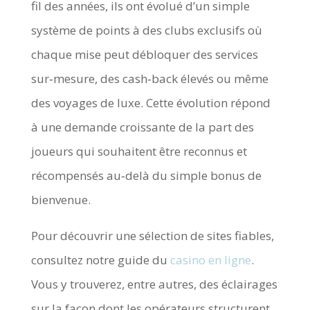
fil des années, ils ont évolué d’un simple
système de points à des clubs exclusifs où
chaque mise peut débloquer des services
sur‑mesure, des cash‑back élevés ou même
des voyages de luxe. Cette évolution répond
à une demande croissante de la part des
joueurs qui souhaitent être reconnus et
récompensés au‑delà du simple bonus de
bienvenue.
Pour découvrir une sélection de sites fiables,
consultez notre guide du
casino en ligne
.
Vous y trouverez, entre autres, des éclairages
sur la façon dont les opérateurs structurent