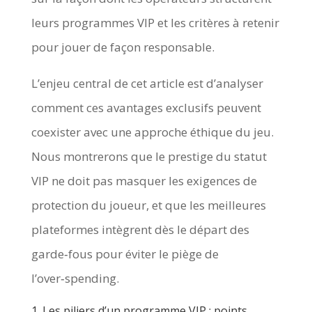
leurs programmes VIP et les critères à retenir
pour jouer de façon responsable.
L’enjeu central de cet article est d’analyser
comment ces avantages exclusifs peuvent
coexister avec une approche éthique du jeu.
Nous montrerons que le prestige du statut
VIP ne doit pas masquer les exigences de
protection du joueur, et que les meilleures
plateformes intègrent dès le départ des
garde‑fous pour éviter le piège de
l’over‑spending.
1. Les piliers d’un programme VIP : points,