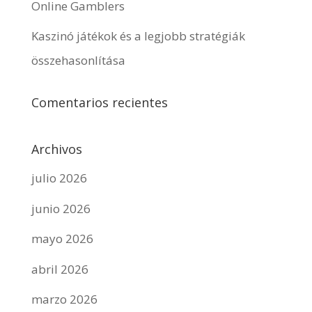
Online Gamblers
Kaszinó játékok és a legjobb stratégiák
összehasonlítása
Comentarios recientes
Archivos
julio 2026
junio 2026
mayo 2026
abril 2026
marzo 2026