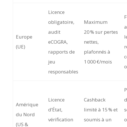
Licence
F
obligatoire,
Maximum
a
audit
20 % sur pertes
Europe
l
eCOGRA,
nettes,
(UE)
r
rapports de
plafonnés à
c
jeu
1 000 €/mois
o
responsables
Licence
Cashback
d
Amérique
d’État,
limité à 15 % et
s
du Nord
vérification
soumis à un
o
(US &