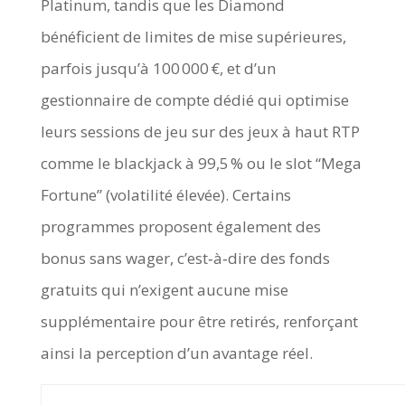
Platinum, tandis que les Diamond
bénéficient de limites de mise supérieures,
parfois jusqu’à 100 000 €, et d’un
gestionnaire de compte dédié qui optimise
leurs sessions de jeu sur des jeux à haut RTP
comme le blackjack à 99,5 % ou le slot “Mega
Fortune” (volatilité élevée). Certains
programmes proposent également des
bonus sans wager, c’est‑à‑dire des fonds
gratuits qui n’exigent aucune mise
supplémentaire pour être retirés, renforçant
ainsi la perception d’un avantage réel.