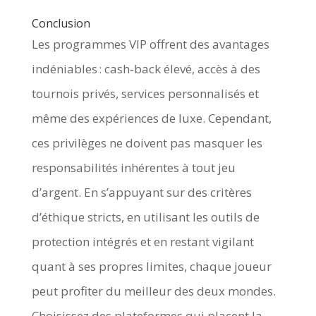
Conclusion
Les programmes VIP offrent des avantages
indéniables : cash‑back élevé, accès à des
tournois privés, services personnalisés et
même des expériences de luxe. Cependant,
ces privilèges ne doivent pas masquer les
responsabilités inhérentes à tout jeu
d’argent. En s’appuyant sur des critères
d’éthique stricts, en utilisant les outils de
protection intégrés et en restant vigilant
quant à ses propres limites, chaque joueur
peut profiter du meilleur des deux mondes.
Choisissez des plateformes qui placent la