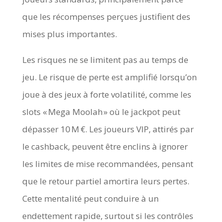
que les récompenses perçues justifient des
mises plus importantes.
Les risques ne se limitent pas au temps de
jeu. Le risque de perte est amplifié lorsqu’on
joue à des jeux à forte volatilité, comme les
slots « Mega Moolah » où le jackpot peut
dépasser 10 M €. Les joueurs VIP, attirés par
le cashback, peuvent être enclins à ignorer
les limites de mise recommandées, pensant
que le retour partiel amortira leurs pertes.
Cette mentalité peut conduire à un
endettement rapide, surtout si les contrôles