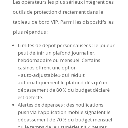
Les opérateurs les plus sérieux intègrent des
outils de protection directement dans le
tableau de bord VIP. Parmi les dispositifs les
plus répandus :
Limites de dépôt personnalisées : le joueur
peut définir un plafond journalier,
hebdomadaire ou mensuel. Certains
casinos offrent une option
« auto‑adjustable » qui réduit
automatiquement le plafond dès qu’un
dépassement de 80 % du budget déclaré
est détecté.
Alertes de dépenses : des notifications
push via l’application mobile signalent le
dépassement de 70 % du budget mensuel
ou le temps de jeu supérieur à 4 heures