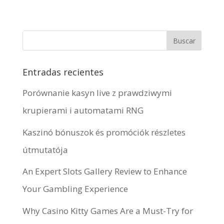
Entradas recientes
Porównanie kasyn live z prawdziwymi
krupierami i automatami RNG
Kaszinó bónuszok és promóciók részletes
útmutatója
An Expert Slots Gallery Review to Enhance
Your Gambling Experience
Why Casino Kitty Games Are a Must-Try for