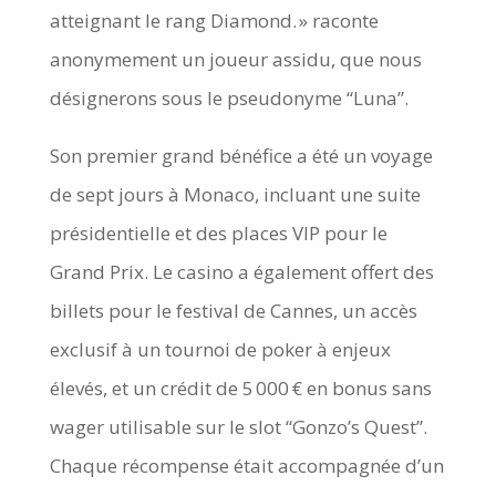
atteignant le rang Diamond. » raconte
anonymement un joueur assidu, que nous
désignerons sous le pseudonyme “Luna”.
Son premier grand bénéfice a été un voyage
de sept jours à Monaco, incluant une suite
présidentielle et des places VIP pour le
Grand Prix. Le casino a également offert des
billets pour le festival de Cannes, un accès
exclusif à un tournoi de poker à enjeux
élevés, et un crédit de 5 000 € en bonus sans
wager utilisable sur le slot “Gonzo’s Quest”.
Chaque récompense était accompagnée d’un