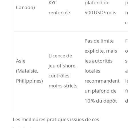
KYC
plafond de
p
Canada)
renforcée
500 USD/mois
m
c
Pas de limite
F
explicite, mais
o
Licence de
Asie
les autorités
s
jeu offshore,
(Malaisie,
locales
a
contrôles
Philippines)
recommandent
l
moins stricts
un plafond de
f
10 % du dépôt
d
Les meilleures pratiques issues de ces