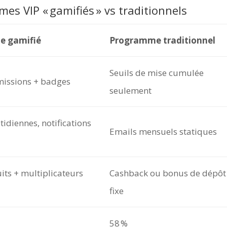
es VIP « gamifiés » vs traditionnels
e gamifié
Programme traditionnel
Seuils de mise cumulée
missions + badges
seulement
idiennes, notifications
Emails mensuels statiques
its + multiplicateurs
Cashback ou bonus de dépôt
fixe
58 %