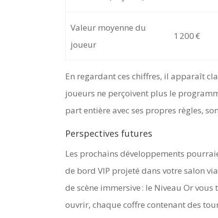
Valeur moyenne du
1 200 €
joueur
En regardant ces chiffres, il apparaît c
joueurs ne perçoivent plus le progra
part entière avec ses propres règles, son 
Perspectives futures
Les prochains développements pourraien
de bord VIP projeté dans votre salon v
de scène immersive : le Niveau Or vous 
ouvrir, chaque coffre contenant des tou