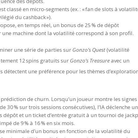
équence des dépôts.
 classé en micro‑segments (ex. : « fan de slots à volatilit
ivilégié du cashback »).
propose, en temps réel, un bonus de 25 % de dépôt
 une machine dont la volatilité correspond à son profil.
miner une série de parties sur
Gonzo’s Quest
(volatilité
tement 12 spins gratuits sur
Gonzo’s Treasure
avec un
mes détectent une préférence pour les thèmes d’exploration
prédiction de churn. Lorsqu’un joueur montre les signes
 30 % sur trois sessions consécutives), l’IA déclenche u
ns dépôt et un ticket d’entrée gratuit à un tournoi de jack
rimpé de 9 % à 16 % en six mois.
mise minimale d’un bonus en fonction de la volatilité du