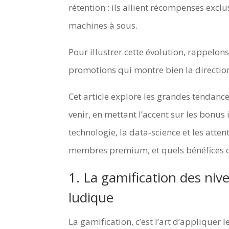
rétention : ils allient récompenses excl
machines à sous.
Pour illustrer cette évolution, rappelons
promotions qui montre bien la directi
Cet article explore les grandes tendan
venir, en mettant l’accent sur les bonu
technologie, la data‑science et les atte
membres premium, et quels bénéfices co
1. La gamification des niv
ludique
La gamification, c’est l’art d’appliquer