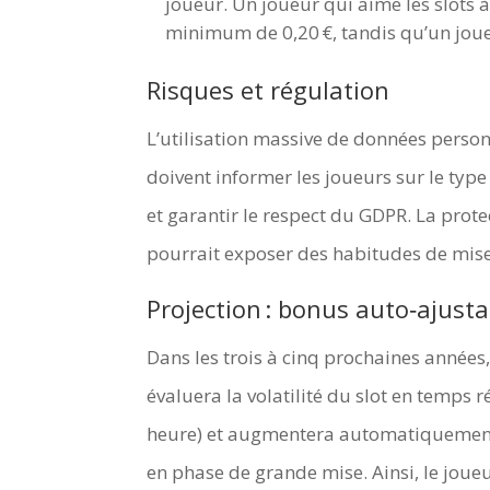
joueur. Un joueur qui aime les slots à
minimum de 0,20 €, tandis qu’un joueu
Risques et régulation
L’utilisation massive de données perso
doivent informer les joueurs sur le type
et garantir le respect du GDPR. La protec
pourrait exposer des habitudes de mise
Projection : bonus auto‑ajusta
Dans les trois à cinq prochaines années
évaluera la volatilité du slot en temps
heure) et augmentera automatiquement l
en phase de grande mise. Ainsi, le jou