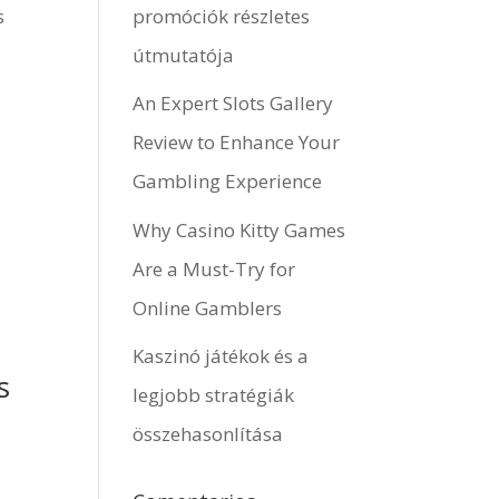
promóciók részletes
s
útmutatója
An Expert Slots Gallery
Review to Enhance Your
Gambling Experience
Why Casino Kitty Games
Are a Must-Try for
Online Gamblers
Kaszinó játékok és a
s
legjobb stratégiák
összehasonlítása