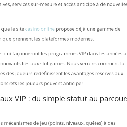
usives, services sur‑mesure et accès anticipé à de nouvelle
 que le site
casino online
propose déjà une gamme de
on que prennent les plateformes modernes.
ces qui façonneront les programmes VIP dans les années à
s innovants liés aux slot games. Nous verrons comment la
ntes des joueurs redéfinissent les avantages réservés aux
ncrets les joueurs peuvent anticiper.
eaux VIP : du simple statut au parcour
 les mécanismes de jeu (points, niveaux, quêtes) à des