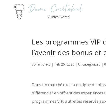
Les programmes VIP de
l’avenir des bonus et
por
eltiokiko
|
Feb 26, 2026
|
Uncategorized
|
0
Dans un marché du jeu en ligne de plus 
différencier en offrant des expériences 
programmes VIP, autrefois réservés aux 