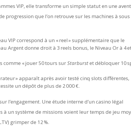
ammes VIP, elle transforme un simple statut en une aven
 de progression que l’on retrouve sur les machines à sous
veau VIP correspond à un « reel » supplémentaire que le
au Argent donne droit à 3 reels bonus, le Niveau Or à 4 et
es comme « jouer 50 tours sur
Starburst
et débloquer 10 s
rateur » apparaît après avoir testé cinq slots différentes,
essite un dépôt de plus de 2 000 €.
ur l’engagement. Une étude interne d’un casino légal
s à un système de missions voient leur temps de jeu mo
(LTV) grimper de 12 %.