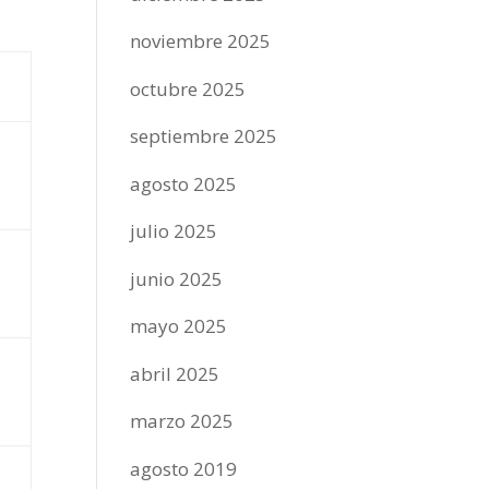
noviembre 2025
octubre 2025
septiembre 2025
agosto 2025
julio 2025
junio 2025
mayo 2025
abril 2025
marzo 2025
agosto 2019