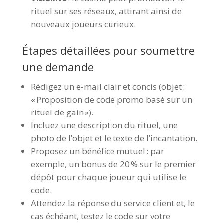
rituel sur ses réseaux, attirant ainsi de
nouveaux joueurs curieux.
Étapes détaillées pour soumettre
une demande
Rédigez un e‑mail clair et concis (objet :
« Proposition de code promo basé sur un
rituel de gain »).
Incluez une description du rituel, une
photo de l’objet et le texte de l’incantation.
Proposez un bénéfice mutuel : par
exemple, un bonus de 20 % sur le premier
dépôt pour chaque joueur qui utilise le
code.
Attendez la réponse du service client et, le
cas échéant, testez le code sur votre