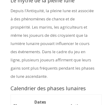
Le mythe de la pleine lune
Depuis l’Antiquité, la pleine lune est associée
à des phénomènes de chance et de
prospérité. Les marins, les agriculteurs et
même les joueurs de dés croyaient que la
lumière lunaire pouvait influencer le cours
des événements. Dans le cadre du jeu en
ligne, plusieurs joueurs affirment que leurs
gains sont plus fréquents pendant les phases
de lune ascendante.
Calendrier des phases lunaires
Dates