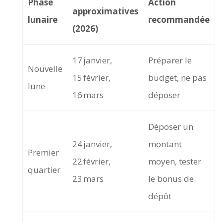
Phase
Action
approximatives
lunaire
recommandée
(2026)
17 janvier,
Préparer le
Nouvelle
15 février,
budget, ne pas
lune
16 mars
déposer
Déposer un
24 janvier,
montant
Premier
22 février,
moyen, tester
quartier
23 mars
le bonus de
dépôt