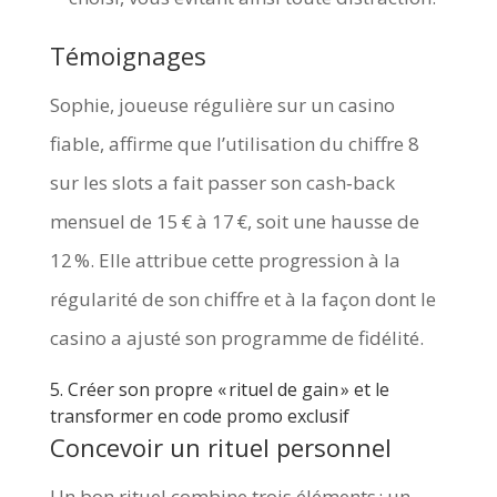
Témoignages
Sophie, joueuse régulière sur un casino
fiable, affirme que l’utilisation du chiffre 8
sur les slots a fait passer son cash‑back
mensuel de 15 € à 17 €, soit une hausse de
12 %. Elle attribue cette progression à la
régularité de son chiffre et à la façon dont le
casino a ajusté son programme de fidélité.
5. Créer son propre « rituel de gain » et le
transformer en code promo exclusif
Concevoir un rituel personnel
Un bon rituel combine trois éléments : un