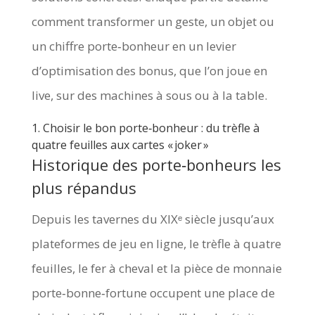
comment transformer un geste, un objet ou
un chiffre porte‑bonheur en un levier
d’optimisation des bonus, que l’on joue en
live, sur des machines à sous ou à la table.
1. Choisir le bon porte‑bonheur : du trèfle à
quatre feuilles aux cartes « joker »
Historique des porte‑bonheurs les
plus répandus
Depuis les tavernes du XIXᵉ siècle jusqu’aux
plateformes de jeu en ligne, le trèfle à quatre
feuilles, le fer à cheval et la pièce de monnaie
porte‑bonne‑fortune occupent une place de