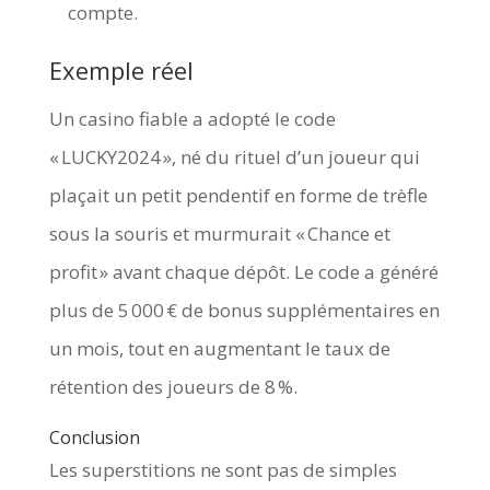
compte.
Exemple réel
Un casino fiable a adopté le code
« LUCKY2024 », né du rituel d’un joueur qui
plaçait un petit pendentif en forme de trèfle
sous la souris et murmurait « Chance et
profit » avant chaque dépôt. Le code a généré
plus de 5 000 € de bonus supplémentaires en
un mois, tout en augmentant le taux de
rétention des joueurs de 8 %.
Conclusion
Les superstitions ne sont pas de simples