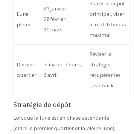
Placer le dépôt
31 janvier,
Lune
principal, viser
28 février,
pleine
le match bonus
30 mars
maximal
Réviser la
Dernier
7 février, 7 mars,
stratégie,
quartier
6 avril
récupérer les
cash‑back
Stratégie de dépôt
Lorsque la lune est en phase ascendante
(entre le premier quartier et la pleine lune),