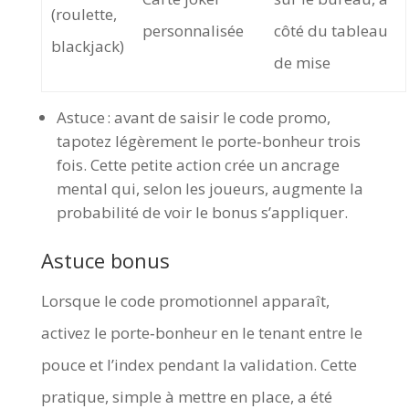
(roulette,
personnalisée
côté du tableau
blackjack)
de mise
Astuce : avant de saisir le code promo,
tapotez légèrement le porte‑bonheur trois
fois. Cette petite action crée un ancrage
mental qui, selon les joueurs, augmente la
probabilité de voir le bonus s’appliquer.
Astuce bonus
Lorsque le code promotionnel apparaît,
activez le porte‑bonheur en le tenant entre le
pouce et l’index pendant la validation. Cette
pratique, simple à mettre en place, a été