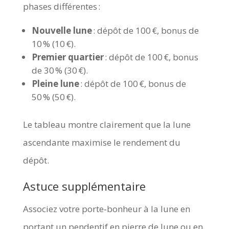
phases différentes :
Nouvelle lune
: dépôt de 100 €, bonus de
10 % (10 €).
Premier quartier
: dépôt de 100 €, bonus
de 30 % (30 €).
Pleine lune
: dépôt de 100 €, bonus de
50 % (50 €).
Le tableau montre clairement que la lune
ascendante maximise le rendement du
dépôt.
Astuce supplémentaire
Associez votre porte‑bonheur à la lune en
portant un pendentif en pierre de lune ou en