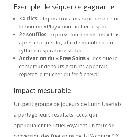
Exemple de séquence gagnante
3 × clics
: cliquez trois fois rapidement sur
le bouton « Play » pour initier le spin.
2 × souffles
: expirez doucement deux fois
après chaque clic, afin de maintenir un
rythme respiratoire stable.
Activation du « Free Spins »
: dès que le
compteur de tours gratuits apparaît,
répétez le toucher du fer à cheval.
Impact mesurable
Un petit groupe de joueurs de Lutin Userlab
a partagé leurs résultats : ceux qui
appliquaient le rituel voyaient un taux de
conversion des free spins de 14 % contre 9 %