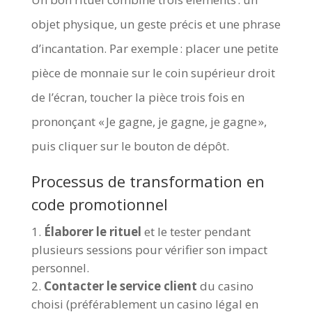
objet physique, un geste précis et une phrase
d’incantation. Par exemple : placer une petite
pièce de monnaie sur le coin supérieur droit
de l’écran, toucher la pièce trois fois en
prononçant « Je gagne, je gagne, je gagne »,
puis cliquer sur le bouton de dépôt.
Processus de transformation en
code promotionnel
Élaborer le rituel
et le tester pendant
plusieurs sessions pour vérifier son impact
personnel.
Contacter le service client
du casino
choisi (préférablement un casino légal en