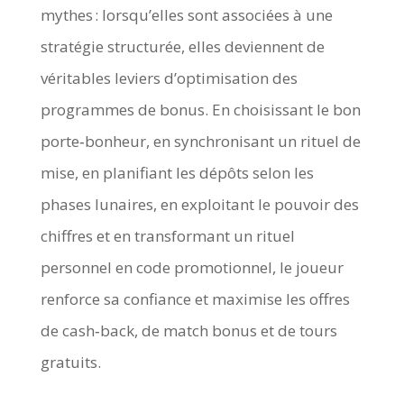
mythes : lorsqu’elles sont associées à une
stratégie structurée, elles deviennent de
véritables leviers d’optimisation des
programmes de bonus. En choisissant le bon
porte‑bonheur, en synchronisant un rituel de
mise, en planifiant les dépôts selon les
phases lunaires, en exploitant le pouvoir des
chiffres et en transformant un rituel
personnel en code promotionnel, le joueur
renforce sa confiance et maximise les offres
de cash‑back, de match bonus et de tours
gratuits.