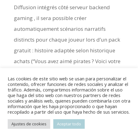
Diffusion intégrés côté serveur backend
gaming , il sera possible créer
automatiquement scénarios narratifs
distincts pour chaque joueur lors d’un pack
gratuit : histoire adaptée selon historique
achats (“Vous avez aimé pirates ? Voici votre
trésor caché”) couplée à variation
Las cookies de este sitio web se usan para personalizar el
dynamique du multiplicateur (
x1 → x5
)
contenido, ofrecer funciones de redes sociales y analizar el
tráfico. Además, compartimos información sobre el uso
calculée aléatoirement mais contrôlée via
que haga del sitio web con nuestros partners de redes
sociales y análisis web, quienes pueden combinarla con otra
algorithme optimisation Monte Carlo visant
información que les haya proporcionado o que hayan
recopilado a partir del uso que haya hecho de sus servicios.
ROI cible.
Cette personnalisation profonde
Ajustes de cookies
Aceptar todo
promet hausse conversion première dépense
jusqu’à trente pour cent.