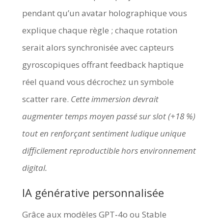
pendant qu’un avatar holographique vous
explique chaque règle ; chaque rotation
serait alors synchronisée avec capteurs
gyroscopiques offrant feedback haptique
réel quand vous décrochez un symbole
scatter rare.
Cette immersion devrait
augmenter temps moyen passé sur slot (+18 %)
tout en renforçant sentiment ludique unique
difficilement reproductible hors environnement
digital.
IA générative personnalisée
Grâce aux modèles GPT‑4o ou Stable