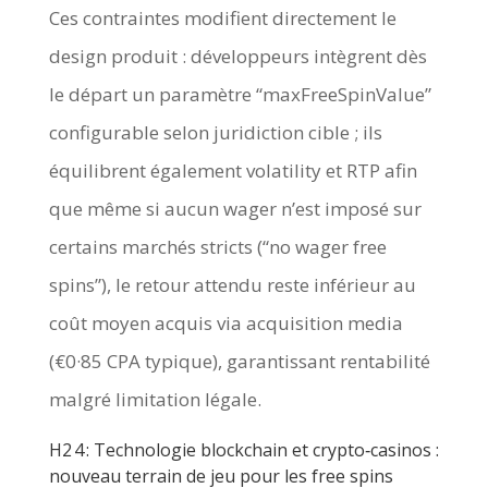
Ces contraintes modifient directement le
design produit : développeurs intègrent dès
le départ un paramètre “maxFreeSpinValue”
configurable selon juridiction cible ; ils
équilibrent également volatility et RTP afin
que même si aucun wager n’est imposé sur
certains marchés stricts (“no wager free
spins”), le retour attendu reste inférieur au
coût moyen acquis via acquisition media
(€0·85 CPA typique), garantissant rentabilité
malgré limitation légale.
H2 4 : Technologie blockchain et crypto‑casinos :
nouveau terrain de jeu pour les free spins