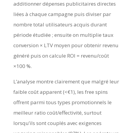
additionner dépenses publicitaires directes
liées à chaque campagne puis diviser par
nombre total utilisateurs acquis durant
période étudiée ; ensuite on multiplie taux
conversion × LTV moyen pour obtenir revenu
généré puis on calcule ROI = revenu/coût
×100 %.
L’analyse montre clairement que malgré leur
faible coût apparent (<€1), les free spins
offrent parmi tous types promotionnels le
meilleur ratio coût/effectivité, surtout
lorsqu’ils sont couplés avec exigences