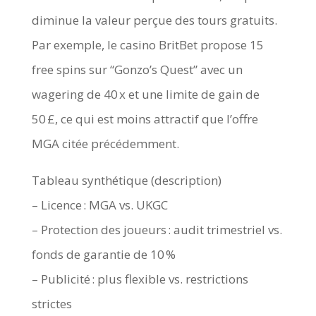
diminue la valeur perçue des tours gratuits.
Par exemple, le casino BritBet propose 15
free spins sur “Gonzo’s Quest” avec un
wagering de 40 x et une limite de gain de
50 £, ce qui est moins attractif que l’offre
MGA citée précédemment.
Tableau synthétique (description)
– Licence : MGA vs. UKGC
– Protection des joueurs : audit trimestriel vs.
fonds de garantie de 10 %
– Publicité : plus flexible vs. restrictions
strictes