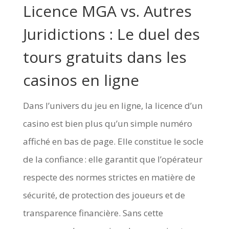
Licence MGA vs. Autres
Juridictions : Le duel des
tours gratuits dans les
casinos en ligne
Dans l’univers du jeu en ligne, la licence d’un
casino est bien plus qu’un simple numéro
affiché en bas de page. Elle constitue le socle
de la confiance : elle garantit que l’opérateur
respecte des normes strictes en matière de
sécurité, de protection des joueurs et de
transparence financière. Sans cette