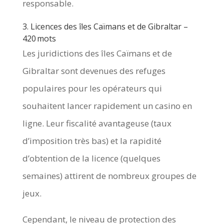
responsable.
3. Licences des îles Caïmans et de Gibraltar –
420 mots
Les juridictions des îles Caïmans et de
Gibraltar sont devenues des refuges
populaires pour les opérateurs qui
souhaitent lancer rapidement un casino en
ligne. Leur fiscalité avantageuse (taux
d’imposition très bas) et la rapidité
d’obtention de la licence (quelques
semaines) attirent de nombreux groupes de
jeux.
Cependant, le niveau de protection des