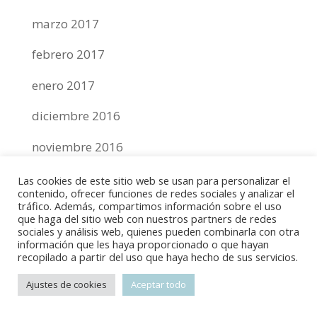
marzo 2017
febrero 2017
enero 2017
diciembre 2016
noviembre 2016
octubre 2016
Las cookies de este sitio web se usan para personalizar el
contenido, ofrecer funciones de redes sociales y analizar el
tráfico. Además, compartimos información sobre el uso
septiembre 2016
que haga del sitio web con nuestros partners de redes
sociales y análisis web, quienes pueden combinarla con otra
agosto 2016
información que les haya proporcionado o que hayan
recopilado a partir del uso que haya hecho de sus servicios.
julio 2016
Ajustes de cookies
Aceptar todo
junio 2016