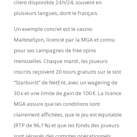
client disponible 24 h/24, souvent en
plusieurs langues, dont le français.
Un exemple concret est le casino
MalteseSpin, licencié par la MGA et connu
pour ses campagnes de free spins
mensuelles. Chaque mardi, les joueurs
inscrits reçoivent 20 tours gratuits sur le slot
“Starburst” de NetEnt, avec un wagering de
30 x et une limite de gain de 100 €. La licence
MGA assure que les conditions sont
clairement affichées, que le jeu est équitable
(RTP de 96,1 %) et que les fonds des joueurs
sont séparés des comptes opérationnels.