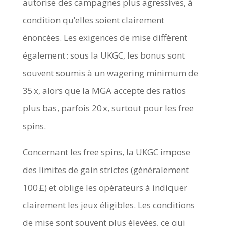
autorise des campagnes plus agressives, à
condition qu’elles soient clairement
énoncées. Les exigences de mise diffèrent
également : sous la UKGC, les bonus sont
souvent soumis à un wagering minimum de
35 x, alors que la MGA accepte des ratios
plus bas, parfois 20 x, surtout pour les free
spins.
Concernant les free spins, la UKGC impose
des limites de gain strictes (généralement
100 £) et oblige les opérateurs à indiquer
clairement les jeux éligibles. Les conditions
de mise sont souvent plus élevées, ce qui