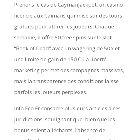
Prenons le cas de CaymanJackpot, un casino
licencié aux Caïmans qui mise sur des tours
gratuits pour attirer les joueurs. Chaque
semaine, il offre 50 free spins sur le slot
“Book of Dead” avec un wagering de 50 x et
une limite de gain de 150 €. La liberté
marketing permet des campagnes massives,
mais la transparence des conditions laisse
parfois les joueurs perplexes.
Info Eco.Fr consacre plusieurs articles à ces
juridictions, soulignant que, bien que les
bonus soient alléchants, l’absence de