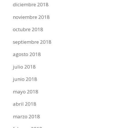
diciembre 2018
noviembre 2018
octubre 2018
septiembre 2018
agosto 2018
julio 2018
junio 2018
mayo 2018
abril 2018
marzo 2018