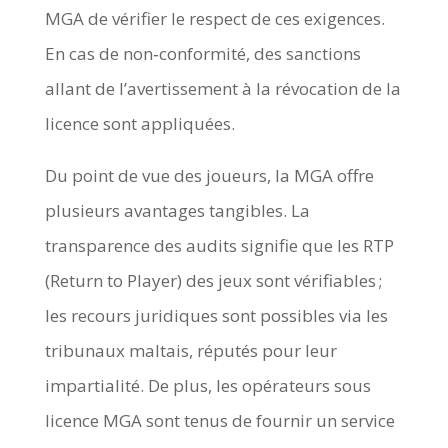
MGA de vérifier le respect de ces exigences.
En cas de non‑conformité, des sanctions
allant de l’avertissement à la révocation de la
licence sont appliquées.
Du point de vue des joueurs, la MGA offre
plusieurs avantages tangibles. La
transparence des audits signifie que les RTP
(Return to Player) des jeux sont vérifiables ;
les recours juridiques sont possibles via les
tribunaux maltais, réputés pour leur
impartialité. De plus, les opérateurs sous
licence MGA sont tenus de fournir un service