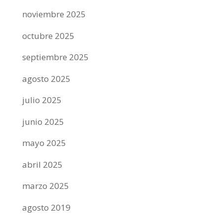
noviembre 2025
octubre 2025
septiembre 2025
agosto 2025
julio 2025
junio 2025
mayo 2025
abril 2025
marzo 2025
agosto 2019