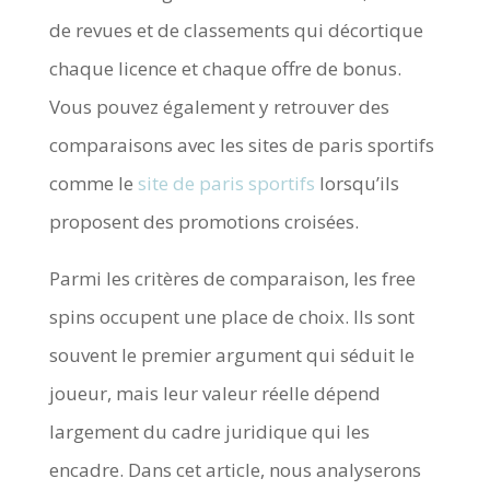
de revues et de classements qui décortique
chaque licence et chaque offre de bonus.
Vous pouvez également y retrouver des
comparaisons avec les sites de paris sportifs
comme le
site de paris sportifs
lorsqu’ils
proposent des promotions croisées.
Parmi les critères de comparaison, les free
spins occupent une place de choix. Ils sont
souvent le premier argument qui séduit le
joueur, mais leur valeur réelle dépend
largement du cadre juridique qui les
encadre. Dans cet article, nous analyserons