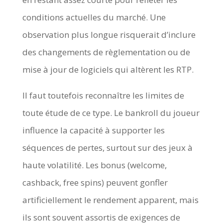
conditions actuelles du marché. Une
observation plus longue risquerait d’inclure
des changements de règlementation ou de
mise à jour de logiciels qui altèrent les RTP.
Il faut toutefois reconnaître les limites de
toute étude de ce type. Le bankroll du joueur
influence la capacité à supporter les
séquences de pertes, surtout sur des jeux à
haute volatilité. Les bonus (welcome,
cashback, free spins) peuvent gonfler
artificiellement le rendement apparent, mais
ils sont souvent assortis de exigences de