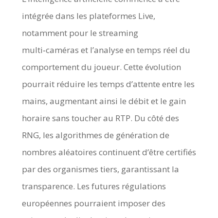
intégrée dans les plateformes Live,
notamment pour le streaming
multi‑caméras et l’analyse en temps réel du
comportement du joueur. Cette évolution
pourrait réduire les temps d’attente entre les
mains, augmentant ainsi le débit et le gain
horaire sans toucher au RTP. Du côté des
RNG, les algorithmes de génération de
nombres aléatoires continuent d’être certifiés
par des organismes tiers, garantissant la
transparence. Les futures régulations
européennes pourraient imposer des