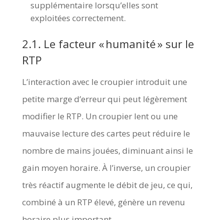
supplémentaire lorsqu’elles sont
exploitées correctement.
2.1. Le facteur « humanité » sur le
RTP
L’interaction avec le croupier introduit une
petite marge d’erreur qui peut légèrement
modifier le RTP. Un croupier lent ou une
mauvaise lecture des cartes peut réduire le
nombre de mains jouées, diminuant ainsi le
gain moyen horaire. À l’inverse, un croupier
très réactif augmente le débit de jeu, ce qui,
combiné à un RTP élevé, génère un revenu
horaire plus important.