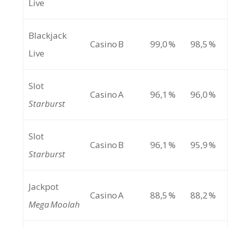
Live
Blackjack
Casino B
99,0 %
98,5 %
Live
Slot
Casino A
96,1 %
96,0 %
Starburst
Slot
Casino B
96,1 %
95,9 %
Starburst
Jackpot
Casino A
88,5 %
88,2 %
Mega Moolah