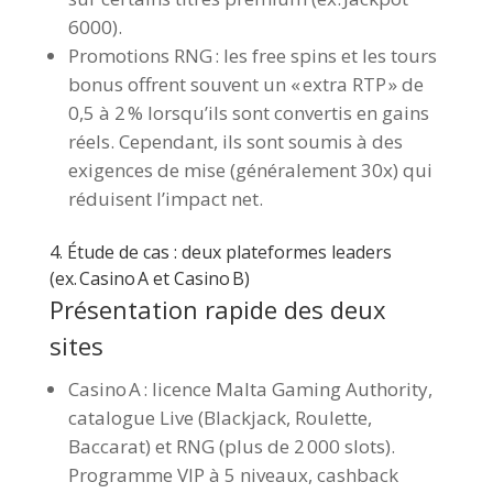
6000).
Promotions RNG : les free spins et les tours
bonus offrent souvent un « extra RTP » de
0,5 à 2 % lorsqu’ils sont convertis en gains
réels. Cependant, ils sont soumis à des
exigences de mise (généralement 30x) qui
réduisent l’impact net.
4. Étude de cas : deux plateformes leaders
(ex. Casino A et Casino B)
Présentation rapide des deux
sites
Casino A : licence Malta Gaming Authority,
catalogue Live (Blackjack, Roulette,
Baccarat) et RNG (plus de 2 000 slots).
Programme VIP à 5 niveaux, cashback