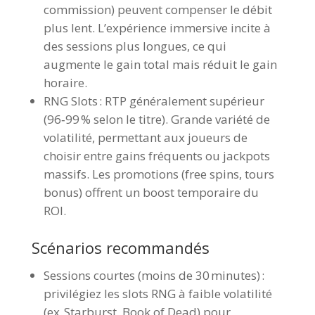
commission) peuvent compenser le débit
plus lent. L’expérience immersive incite à
des sessions plus longues, ce qui
augmente le gain total mais réduit le gain
horaire.
RNG Slots : RTP généralement supérieur
(96‑99 % selon le titre). Grande variété de
volatilité, permettant aux joueurs de
choisir entre gains fréquents ou jackpots
massifs. Les promotions (free spins, tours
bonus) offrent un boost temporaire du
ROI.
Scénarios recommandés
Sessions courtes (moins de 30 minutes) :
privilégiez les slots RNG à faible volatilité
(ex. Starburst, Book of Dead) pour