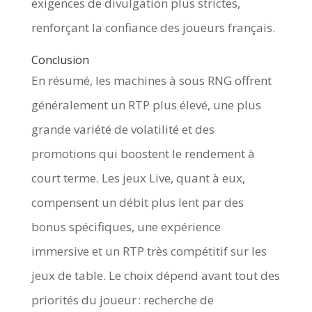
exigences de divulgation plus strictes,
renforçant la confiance des joueurs français.
Conclusion
En résumé, les machines à sous RNG offrent
généralement un RTP plus élevé, une plus
grande variété de volatilité et des
promotions qui boostent le rendement à
court terme. Les jeux Live, quant à eux,
compensent un débit plus lent par des
bonus spécifiques, une expérience
immersive et un RTP très compétitif sur les
jeux de table. Le choix dépend avant tout des
priorités du joueur : recherche de