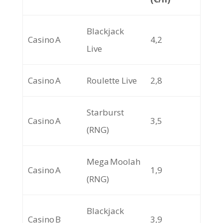
Blackjack
Casino A
4,2
Live
Casino A
Roulette Live
2,8
Starburst
Casino A
3,5
(RNG)
Mega Moolah
Casino A
1,9
(RNG)
Blackjack
Casino B
3,9