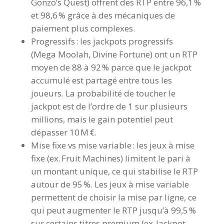
Gonzo’s Quest) offrent des RTP entre 96,1 %
et 98,6 % grâce à des mécaniques de
paiement plus complexes.
Progressifs : les jackpots progressifs
(Mega Moolah, Divine Fortune) ont un RTP
moyen de 88 à 92 % parce que le jackpot
accumulé est partagé entre tous les
joueurs. La probabilité de toucher le
jackpot est de l’ordre de 1 sur plusieurs
millions, mais le gain potentiel peut
dépasser 10 M €.
Mise fixe vs mise variable : les jeux à mise
fixe (ex. Fruit Machines) limitent le pari à
un montant unique, ce qui stabilise le RTP
autour de 95 %. Les jeux à mise variable
permettent de choisir la mise par ligne, ce
qui peut augmenter le RTP jusqu’à 99,5 %
sur certains titres premium (ex. Jackpot