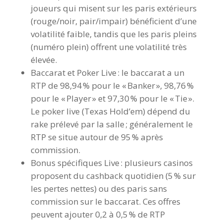
joueurs qui misent sur les paris extérieurs
(rouge/noir, pair/impair) bénéficient d’une
volatilité faible, tandis que les paris pleins
(numéro plein) offrent une volatilité très
élevée.
Baccarat et Poker Live : le baccarat a un
RTP de 98,94 % pour le « Banker », 98,76 %
pour le « Player » et 97,30 % pour le « Tie ».
Le poker live (Texas Hold’em) dépend du
rake prélevé par la salle ; généralement le
RTP se situe autour de 95 % après
commission.
Bonus spécifiques Live : plusieurs casinos
proposent du cashback quotidien (5 % sur
les pertes nettes) ou des paris sans
commission sur le baccarat. Ces offres
peuvent ajouter 0,2 à 0,5 % de RTP