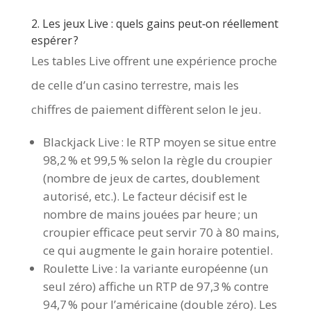
2. Les jeux Live : quels gains peut‑on réellement
espérer ?
Les tables Live offrent une expérience proche
de celle d’un casino terrestre, mais les
chiffres de paiement diffèrent selon le jeu.
Blackjack Live : le RTP moyen se situe entre
98,2 % et 99,5 % selon la règle du croupier
(nombre de jeux de cartes, doublement
autorisé, etc.). Le facteur décisif est le
nombre de mains jouées par heure ; un
croupier efficace peut servir 70 à 80 mains,
ce qui augmente le gain horaire potentiel.
Roulette Live : la variante européenne (un
seul zéro) affiche un RTP de 97,3 % contre
94,7 % pour l’américaine (double zéro). Les