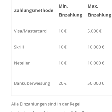
Min.
Max.
Zahlungsmethode
Einzahlung
Einzahlung
Visa/Mastercard
10 €
5.000 €
Skrill
10 €
10.000 €
Neteller
10 €
10.000 €
Banküberweisung
20 €
50.000 €
Alle Einzahlungen sind in der Regel