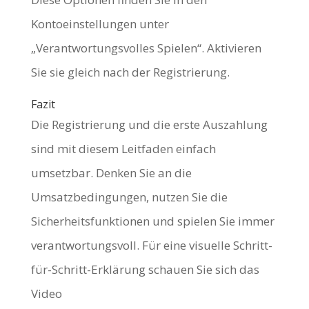
Kontoeinstellungen unter
„Verantwortungsvolles Spielen“. Aktivieren
Sie sie gleich nach der Registrierung.
Fazit
Die Registrierung und die erste Auszahlung
sind mit diesem Leitfaden einfach
umsetzbar. Denken Sie an die
Umsatzbedingungen, nutzen Sie die
Sicherheitsfunktionen und spielen Sie immer
verantwortungsvoll. Für eine visuelle Schritt-
für-Schritt-Erklärung schauen Sie sich das
Video