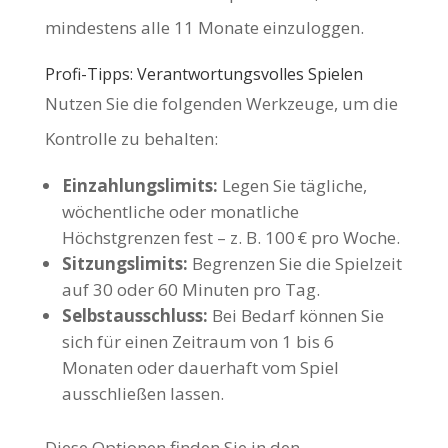
mindestens alle 11 Monate einzuloggen.
Profi-Tipps: Verantwortungsvolles Spielen
Nutzen Sie die folgenden Werkzeuge, um die
Kontrolle zu behalten:
Einzahlungslimits:
Legen Sie tägliche,
wöchentliche oder monatliche
Höchstgrenzen fest – z. B. 100 € pro Woche.
Sitzungslimits:
Begrenzen Sie die Spielzeit
auf 30 oder 60 Minuten pro Tag.
Selbstausschluss:
Bei Bedarf können Sie
sich für einen Zeitraum von 1 bis 6
Monaten oder dauerhaft vom Spiel
ausschließen lassen.
Diese Optionen finden Sie in den