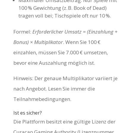
Maximaler Umsatzbeitrag: Nur Spiele mit
100 % Gewichtung (z. B. Book of Dead)
tragen voll bei; Tischspiele oft nur 10 %.
Formel:
Erforderlicher Umsatz = (Einzahlung +
Bonus) × Multiplikator
. Wenn Sie 100 €
einzahlen, müssen Sie 7.000 € umsetzen,
bevor eine Auszahlung möglich ist.
Hinweis: Der genaue Multiplikator variiert je
nach Angebot. Lesen Sie immer die
Teilnahmebedingungen.
Ist es sicher?
Die Plattform besitzt eine gültige Lizenz der
Curaçao Gaming Authority (Lizenznummer