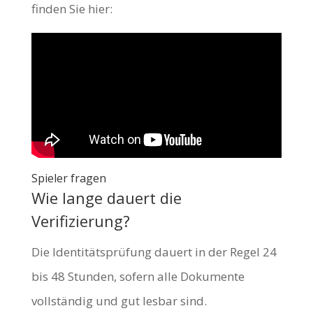
finden Sie hier:
Spieler fragen
Wie lange dauert die
Verifizierung?
Die Identitätsprüfung dauert in der Regel 24
bis 48 Stunden, sofern alle Dokumente
vollständig und gut lesbar sind.