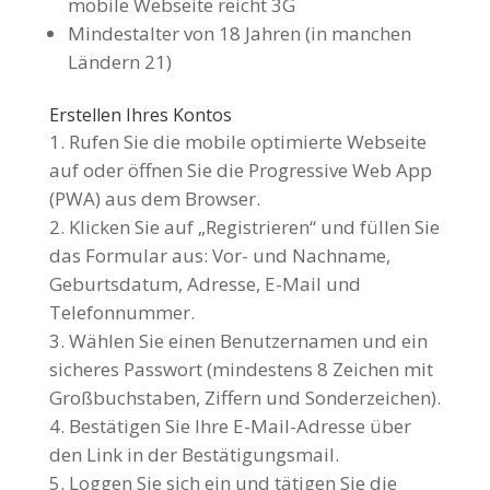
mobile Webseite reicht 3G
Mindestalter von 18 Jahren (in manchen
Ländern 21)
Erstellen Ihres Kontos
Rufen Sie die mobile optimierte Webseite
auf oder öffnen Sie die Progressive Web App
(PWA) aus dem Browser.
Klicken Sie auf „Registrieren“ und füllen Sie
das Formular aus: Vor- und Nachname,
Geburtsdatum, Adresse, E-Mail und
Telefonnummer.
Wählen Sie einen Benutzernamen und ein
sicheres Passwort (mindestens 8 Zeichen mit
Großbuchstaben, Ziffern und Sonderzeichen).
Bestätigen Sie Ihre E-Mail-Adresse über
den Link in der Bestätigungsmail.
Loggen Sie sich ein und tätigen Sie die