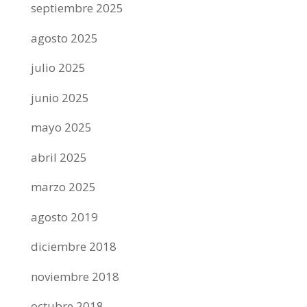
septiembre 2025
agosto 2025
julio 2025
junio 2025
mayo 2025
abril 2025
marzo 2025
agosto 2019
diciembre 2018
noviembre 2018
octubre 2018