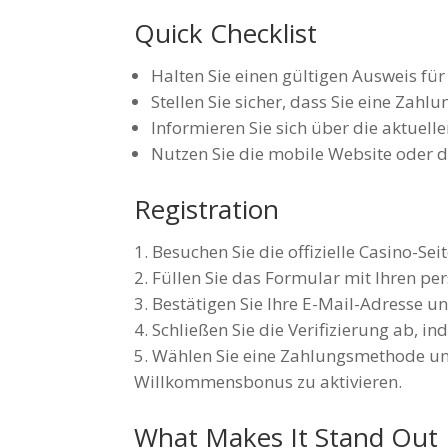
Quick Checklist
Halten Sie einen gültigen Ausweis für 
Stellen Sie sicher, dass Sie eine Za
Informieren Sie sich über die aktuel
Nutzen Sie die mobile Website oder
Registration
Besuchen Sie die offizielle Casino-Seit
Füllen Sie das Formular mit Ihren pe
Bestätigen Sie Ihre E-Mail-Adresse 
Schließen Sie die Verifizierung ab, i
Wählen Sie eine Zahlungsmethode und
Willkommensbonus zu aktivieren.
What Makes It Stand Out