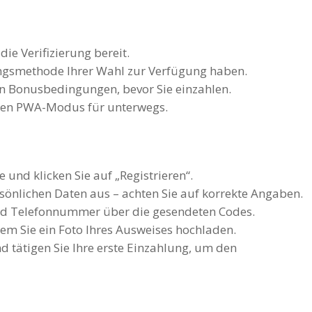
die Verifizierung bereit.
hlungsmethode Ihrer Wahl zur Verfügung haben.
len Bonusbedingungen, bevor Sie einzahlen.
 den PWA-Modus für unterwegs.
e und klicken Sie auf „Registrieren“.
rsönlichen Daten aus – achten Sie auf korrekte Angaben.
und Telefonnummer über die gesendeten Codes.
ndem Sie ein Foto Ihres Ausweises hochladen.
 tätigen Sie Ihre erste Einzahlung, um den