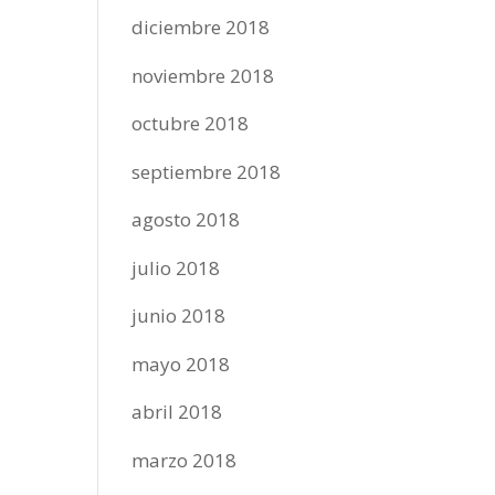
diciembre 2018
noviembre 2018
octubre 2018
septiembre 2018
agosto 2018
julio 2018
junio 2018
mayo 2018
abril 2018
marzo 2018