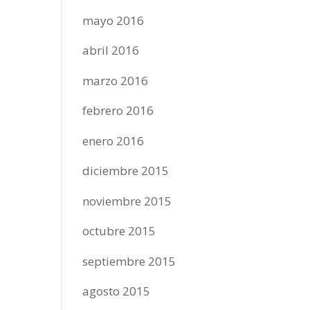
mayo 2016
abril 2016
marzo 2016
febrero 2016
enero 2016
diciembre 2015
noviembre 2015
octubre 2015
septiembre 2015
agosto 2015