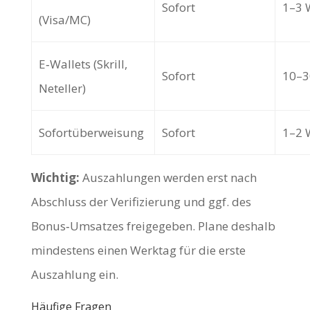
Sofort
1–3 
(Visa/MC)
E‑Wallets (Skrill,
Sofort
10–3
Neteller)
Sofortüberweisung
Sofort
1–2 
Wichtig:
Auszahlungen werden erst nach
Abschluss der Verifizierung und ggf. des
Bonus‑Umsatzes freigegeben. Plane deshalb
mindestens einen Werktag für die erste
Auszahlung ein.
Häufige Fragen