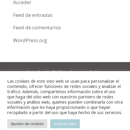
Acceder
Feed de entradas
Feed de comentarios
WordPress.org
Aviso legal y Política de privacidad
Las cookies de este sitio web se usan para personalizar el
Política de cookies
contenido, ofrecer funciones de redes sociales y analizar el
tráfico. Además, compartimos información sobre el uso
que haga del sitio web con nuestros partners de redes
© CLÍNICA DENTAL DOMI CRISTÓBAL 2020 |
sociales y análisis web, quienes pueden combinarla con otra
información que les haya proporcionado o que hayan
TODOS LOS DERECHOS RESERVADOS
recopilado a partir del uso que haya hecho de sus servicios.
Ajustes de cookies
Aceptar todo
Web diseñada por
cristinaferris