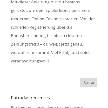
Mit dieser Anleitung bist du bestens
gerüstet, um dein Spielerlebnis bei einem
modernen Online‑Casino zu starten. Von der
schnellen Registrierung über die
Bonusberechnung bis hin zu cleveren
Zahlungstricks – du weißt jetzt genau,
worauf es ankommt. Viel Erfolg und spiele
verantwortungsvoll!
Entradas recientes
Porównanie kasyn live z prawdziwymi