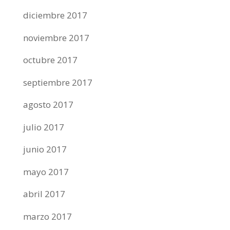
diciembre 2017
noviembre 2017
octubre 2017
septiembre 2017
agosto 2017
julio 2017
junio 2017
mayo 2017
abril 2017
marzo 2017