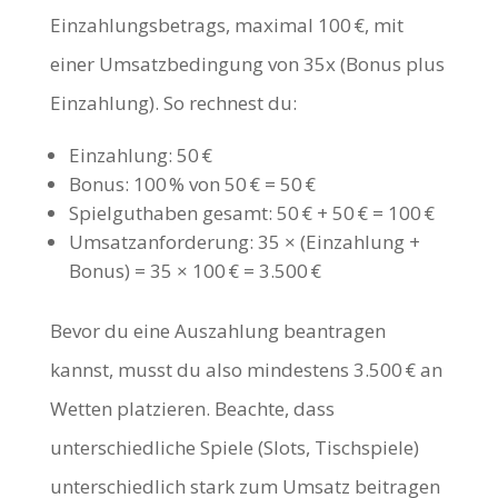
Einzahlungsbetrags, maximal 100 €, mit
einer Umsatzbedingung von 35x (Bonus plus
Einzahlung). So rechnest du:
Einzahlung: 50 €
Bonus: 100 % von 50 € = 50 €
Spielguthaben gesamt: 50 € + 50 € = 100 €
Umsatzanforderung: 35 × (Einzahlung +
Bonus) = 35 × 100 € = 3.500 €
Bevor du eine Auszahlung beantragen
kannst, musst du also mindestens 3.500 € an
Wetten platzieren. Beachte, dass
unterschiedliche Spiele (Slots, Tischspiele)
unterschiedlich stark zum Umsatz beitragen