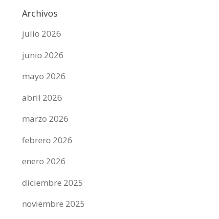
Archivos
julio 2026
junio 2026
mayo 2026
abril 2026
marzo 2026
febrero 2026
enero 2026
diciembre 2025
noviembre 2025