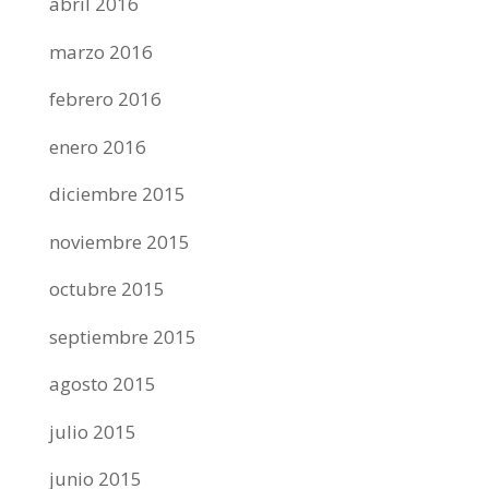
abril 2016
marzo 2016
febrero 2016
enero 2016
diciembre 2015
noviembre 2015
octubre 2015
septiembre 2015
agosto 2015
julio 2015
junio 2015