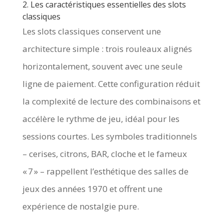
2. Les caractéristiques essentielles des slots
classiques
Les slots classiques conservent une
architecture simple : trois rouleaux alignés
horizontalement, souvent avec une seule
ligne de paiement. Cette configuration réduit
la complexité de lecture des combinaisons et
accélère le rythme de jeu, idéal pour les
sessions courtes. Les symboles traditionnels
– cerises, citrons, BAR, cloche et le fameux
« 7 » – rappellent l’esthétique des salles de
jeux des années 1970 et offrent une
expérience de nostalgie pure.