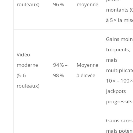
rouleaux)
96 %
moyenne
montants (0
à 5 × la mis
Gains moin
fréquents,
Vidéo
mais
moderne
94 % –
Moyenne
multiplicat
(5‑6
98 %
à élevée
10 × – 100 ×
rouleaux)
jackpots
progressifs
Gains rares
mais potent