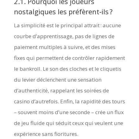
2.1. Pourquoi les joueurs
nostalgiques les préfèrent‑ils ?
La simplicité est le principal attrait : aucune
courbe d’apprentissage, pas de lignes de
paiement multiples à suivre, et des mises
fixes qui permettent de contrôler rapidement
le bankroll. Le son des cloches et le cliquetis
du levier déclenchent une sensation
d’authenticité, rappelant les soirées de
casino d’autrefois. Enfin, la rapidité des tours
– souvent moins d’une seconde – crée un flux
de jeu fluide qui séduit ceux qui veulent une
expérience sans fioritures.