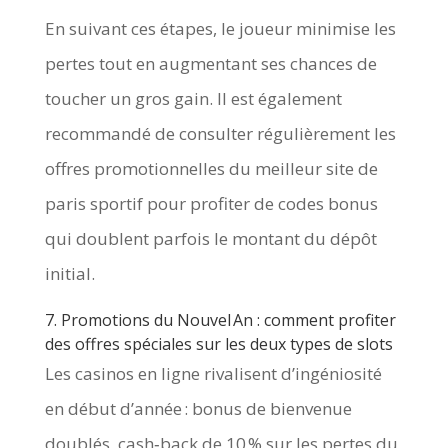
En suivant ces étapes, le joueur minimise les
pertes tout en augmentant ses chances de
toucher un gros gain. Il est également
recommandé de consulter régulièrement les
offres promotionnelles du meilleur site de
paris sportif pour profiter de codes bonus
qui doublent parfois le montant du dépôt
initial.
7. Promotions du Nouvel An : comment profiter
des offres spéciales sur les deux types de slots
Les casinos en ligne rivalisent d’ingéniosité
en début d’année : bonus de bienvenue
doublés, cash‑back de 10 % sur les pertes du