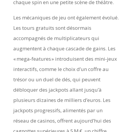
chaque spin en une petite scène de théâtre.
Les mécaniques de jeu ont également évolué.
Les tours gratuits sont désormais
accompagnés de multiplicateurs qui
augmentent à chaque cascade de gains. Les
« mega‑features » introduisent des mini‑jeux
interactifs, comme le choix d’un coffre au
trésor ou un duel de dés, qui peuvent
débloquer des jackpots allant jusqu’à
plusieurs dizaines de milliers d’euros. Les
jackpots progressifs, alimentés par un
réseau de casinos, offrent aujourd’hui des
cagnottes supérieures à 5 M €, un chiffre