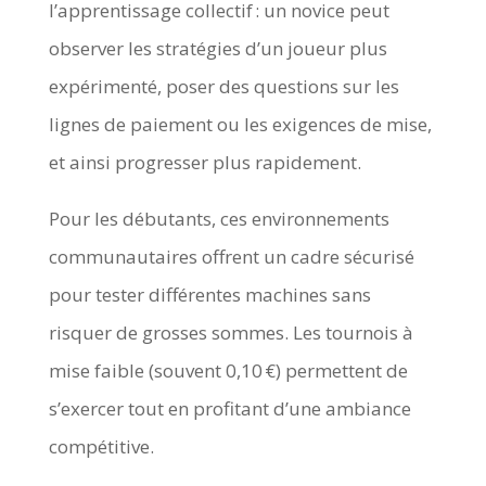
l’apprentissage collectif : un novice peut
observer les stratégies d’un joueur plus
expérimenté, poser des questions sur les
lignes de paiement ou les exigences de mise,
et ainsi progresser plus rapidement.
Pour les débutants, ces environnements
communautaires offrent un cadre sécurisé
pour tester différentes machines sans
risquer de grosses sommes. Les tournois à
mise faible (souvent 0,10 €) permettent de
s’exercer tout en profitant d’une ambiance
compétitive.