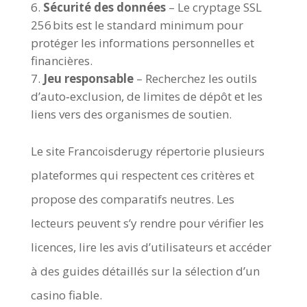
Sécurité des données
– Le cryptage SSL
256 bits est le standard minimum pour
protéger les informations personnelles et
financières.
Jeu responsable
– Recherchez les outils
d’auto‑exclusion, de limites de dépôt et les
liens vers des organismes de soutien.
Le site Francoisderugy répertorie plusieurs
plateformes qui respectent ces critères et
propose des comparatifs neutres. Les
lecteurs peuvent s’y rendre pour vérifier les
licences, lire les avis d’utilisateurs et accéder
à des guides détaillés sur la sélection d’un
casino fiable.