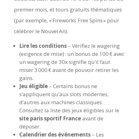
premier mois, et tours gratuits thématiques
(par exemple, « Fireworks Free Spins » pour
célébrer le Nouvel An).
Lire les conditions
– Vérifiez le wagering
(exigence de mise) : un bonus de 100 € avec
un wagering de 30x signifie qu’il faut
miser 3 000 € avant de pouvoir retirer les
gains.
Jeu éligible
– Certains bonus ne
s’appliquent qu’aux slots modernes,
d’autres aux machines classiques.
Consultez la liste des jeux éligibles sur le
site paris sportif France
avant de
déposer.
Calendrier des événements
– Les