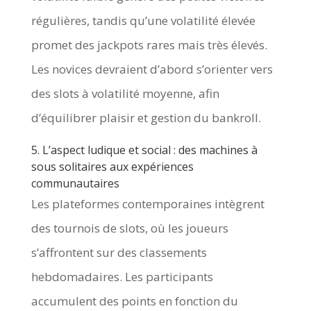
régulières, tandis qu’une volatilité élevée
promet des jackpots rares mais très élevés.
Les novices devraient d’abord s’orienter vers
des slots à volatilité moyenne, afin
d’équilibrer plaisir et gestion du bankroll.
5. L’aspect ludique et social : des machines à
sous solitaires aux expériences
communautaires
Les plateformes contemporaines intègrent
des tournois de slots, où les joueurs
s’affrontent sur des classements
hebdomadaires. Les participants
accumulent des points en fonction du