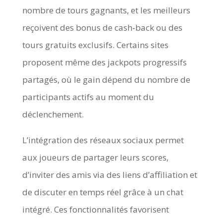
nombre de tours gagnants, et les meilleurs
reçoivent des bonus de cash‑back ou des
tours gratuits exclusifs. Certains sites
proposent même des jackpots progressifs
partagés, où le gain dépend du nombre de
participants actifs au moment du
déclenchement.
L’intégration des réseaux sociaux permet
aux joueurs de partager leurs scores,
d’inviter des amis via des liens d’affiliation et
de discuter en temps réel grâce à un chat
intégré. Ces fonctionnalités favorisent