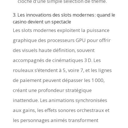
cloche d’une simple sélection de thème.
3. Les innovations des slots modernes : quand le
casino devient un spectacle
Les slots modernes exploitent la puissance
graphique des processeurs GPU pour offrir
des visuels haute définition, souvent
accompagnés de cinématiques 3 D. Les
rouleaux s’étendent à 5, voire 7, et les lignes
de paiement peuvent dépasser les 1 000,
créant une profondeur stratégique
inattendue. Les animations synchronisées
aux gains, les effets sonores orchestraux et
les personnages animés transforment