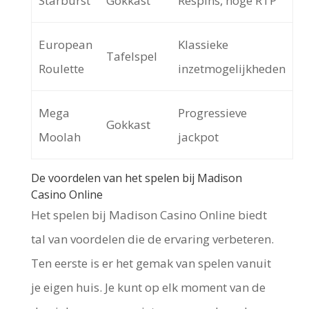
Starburst
Gokkast
Respins, hoge RTP
European
Klassieke
Tafelspel
Roulette
inzetmogelijkheden
Mega
Progressieve
Gokkast
Moolah
jackpot
De voordelen van het spelen bij Madison
Casino Online
Het spelen bij Madison Casino Online biedt
tal van voordelen die de ervaring verbeteren.
Ten eerste is er het gemak van spelen vanuit
je eigen huis. Je kunt op elk moment van de