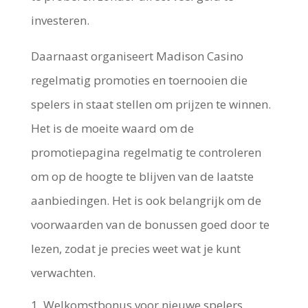
investeren.
Daarnaast organiseert Madison Casino
regelmatig promoties en toernooien die
spelers in staat stellen om prijzen te winnen.
Het is de moeite waard om de
promotiepagina regelmatig te controleren
om op de hoogte te blijven van de laatste
aanbiedingen. Het is ook belangrijk om de
voorwaarden van de bonussen goed door te
lezen, zodat je precies weet wat je kunt
verwachten.
Welkomstbonus voor nieuwe spelers