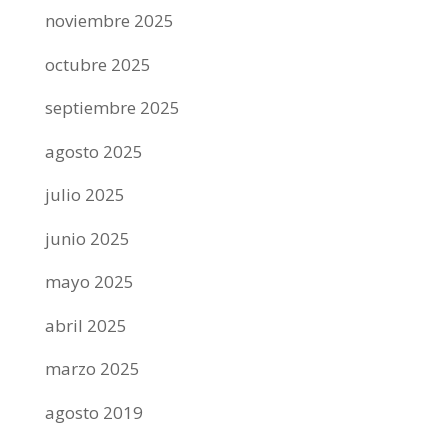
noviembre 2025
octubre 2025
septiembre 2025
agosto 2025
julio 2025
junio 2025
mayo 2025
abril 2025
marzo 2025
agosto 2019