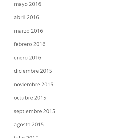
mayo 2016
abril 2016
marzo 2016
febrero 2016
enero 2016
diciembre 2015
noviembre 2015
octubre 2015
septiembre 2015
agosto 2015
julio 2015