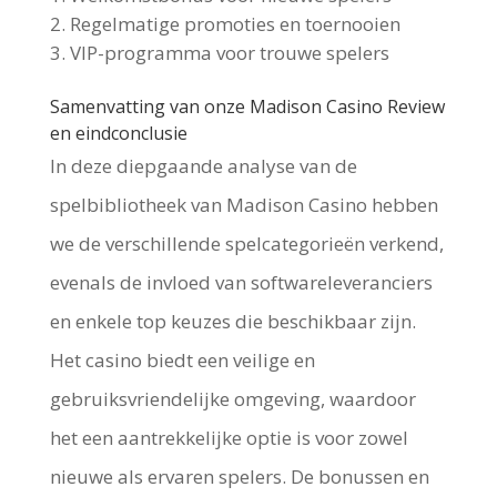
Regelmatige promoties en toernooien
VIP-programma voor trouwe spelers
Samenvatting van onze Madison Casino Review
en eindconclusie
In deze diepgaande analyse van de
spelbibliotheek van Madison Casino hebben
we de verschillende spelcategorieën verkend,
evenals de invloed van softwareleveranciers
en enkele top keuzes die beschikbaar zijn.
Het casino biedt een veilige en
gebruiksvriendelijke omgeving, waardoor
het een aantrekkelijke optie is voor zowel
nieuwe als ervaren spelers. De bonussen en