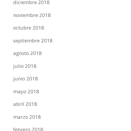
diciembre 2018
noviembre 2018
octubre 2018
septiembre 2018
agosto 2018
julio 2018
junio 2018
mayo 2018
abril 2018
marzo 2018
febrero 2018