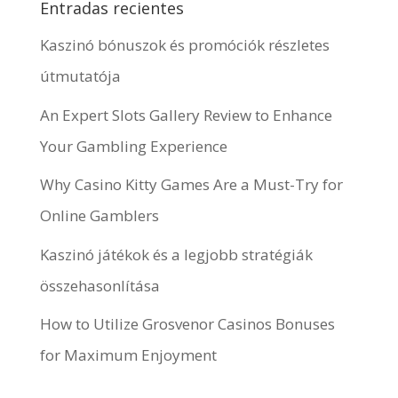
Entradas recientes
Kaszinó bónuszok és promóciók részletes
útmutatója
An Expert Slots Gallery Review to Enhance
Your Gambling Experience
Why Casino Kitty Games Are a Must-Try for
Online Gamblers
Kaszinó játékok és a legjobb stratégiák
összehasonlítása
How to Utilize Grosvenor Casinos Bonuses
for Maximum Enjoyment