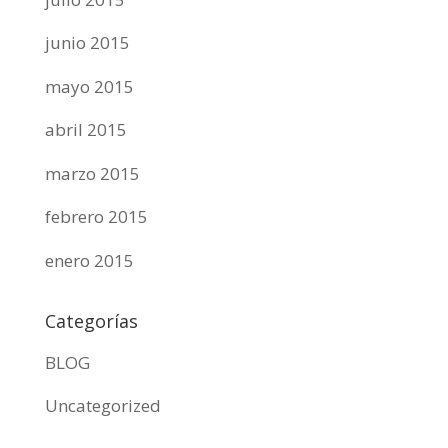
junio 2015
mayo 2015
abril 2015
marzo 2015
febrero 2015
enero 2015
Categorías
BLOG
Uncategorized