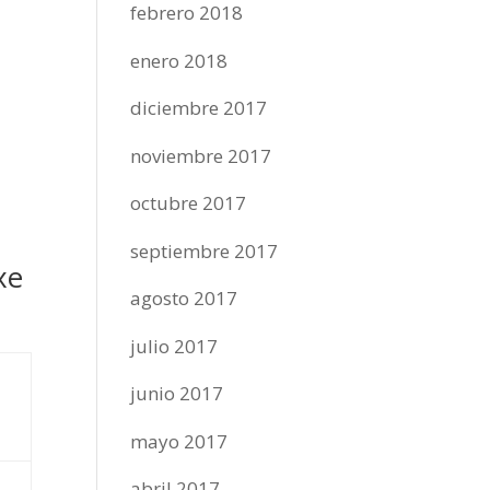
febrero 2018
enero 2018
e
diciembre 2017
noviembre 2017
octubre 2017
septiembre 2017
xe
agosto 2017
julio 2017
junio 2017
mayo 2017
abril 2017