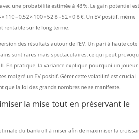
avec une probabilité estimée à 48 %. Le gain potentiel es
 × 110 – 0,52 × 100 = 52,8 – 52 = 0,8 €. Un EV positif, même
 rentable sur le long terme.
persion des résultats autour de l’EV. Un pari à haute cote 
 gains sont rares mais spectaculaires, ce qui peut provoq
ll. En pratique, la variance explique pourquoi un joueur
s malgré un EV positif. Gérer cette volatilité est crucial
nt que la loi des grands nombres ne se manifeste.
timiser la mise tout en préservant le
optimale du bankroll à miser afin de maximiser la croissa