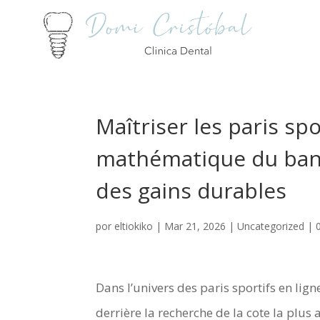
Maîtriser les paris spo
mathématique du bankr
des gains durables
por
eltiokiko
|
Mar 21, 2026
|
Uncategorized
|
Dans l’univers des paris sportifs en lig
derrière la recherche de la cote la plus 