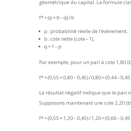
géométrique du capital. La formule clas
f* = (p × b – q) / b
p : probabilité réelle de l’événement,
b : cote nette (cote – 1),
q = 1 – p.
Par exemple, pour un pari à cote 1,80 (b 
f* = (0,55 × 0,80 – 0,45) / 0,80 = (0,44 – 0,4
Le résultat négatif indique que le pari 
Supposons maintenant une cote 2,20 (b = 
f* = (0,55 × 1,20 – 0,45) / 1,20 = (0,66 – 0,45