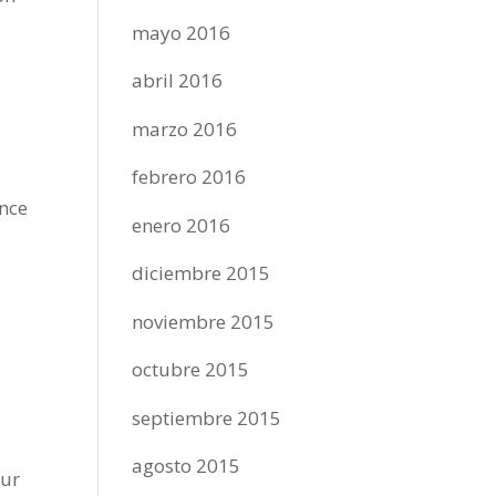
mayo 2016
abril 2016
marzo 2016
febrero 2016
ance
enero 2016
diciembre 2015
noviembre 2015
octubre 2015
septiembre 2015
agosto 2015
our