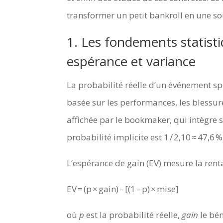
transformer un petit bankroll en une so
1. Les fondements statistiq
espérance et variance
La probabilité réelle d’un événement spo
basée sur les performances, les blessures
affichée par le bookmaker, qui intègre sa
probabilité implicite est 1 / 2,10 ≈ 47,6 %
L’espérance de gain (EV) mesure la rent
EV = (p × gain) – [(1 – p) × mise]
où
p
est la probabilité réelle,
gain
le bén