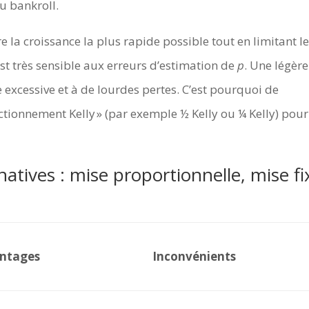
u bankroll.
fre la croissance la plus rapide possible tout en limitant l
st très sensible aux erreurs d’estimation de
p
. Une légère
excessive et à de lourdes pertes. C’est pourquoi de
tionnement Kelly » (par exemple ½ Kelly ou ¼ Kelly) pour
atives : mise proportionnelle, mise fi
ntages
Inconvénients