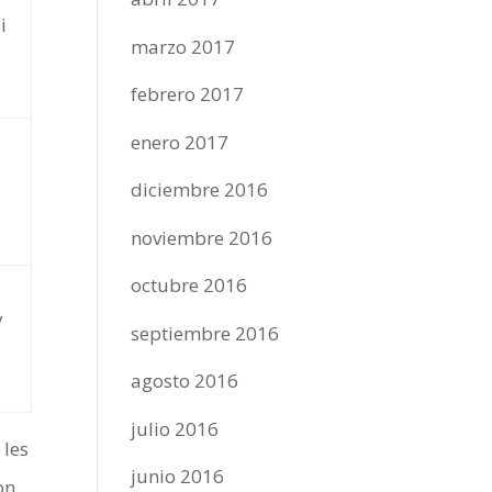
i
marzo 2017
febrero 2017
enero 2017
diciembre 2016
noviembre 2016
octubre 2016
y
septiembre 2016
agosto 2016
julio 2016
 les
junio 2016
on