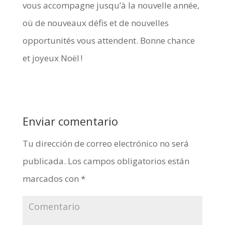
vous accompagne jusqu’à la nouvelle année,
où de nouveaux défis et de nouvelles
opportunités vous attendent. Bonne chance
et joyeux Noël !
Enviar comentario
Tu dirección de correo electrónico no será
publicada.
Los campos obligatorios están
marcados con
*