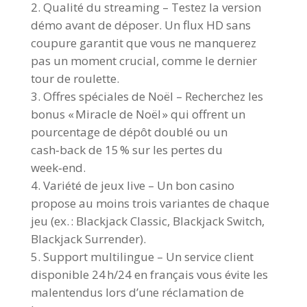
Qualité du streaming – Testez la version
démo avant de déposer. Un flux HD sans
coupure garantit que vous ne manquerez
pas un moment crucial, comme le dernier
tour de roulette.
Offres spéciales de Noël – Recherchez les
bonus « Miracle de Noël » qui offrent un
pourcentage de dépôt doublé ou un
cash‑back de 15 % sur les pertes du
week‑end.
Variété de jeux live – Un bon casino
propose au moins trois variantes de chaque
jeu (ex. : Blackjack Classic, Blackjack Switch,
Blackjack Surrender).
Support multilingue – Un service client
disponible 24 h/24 en français vous évite les
malentendus lors d’une réclamation de