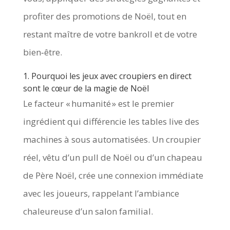
profiter des promotions de Noël, tout en
restant maître de votre bankroll et de votre
bien‑être.
1. Pourquoi les jeux avec croupiers en direct
sont le cœur de la magie de Noël
Le facteur « humanité » est le premier
ingrédient qui différencie les tables live des
machines à sous automatisées. Un croupier
réel, vêtu d’un pull de Noël ou d’un chapeau
de Père Noël, crée une connexion immédiate
avec les joueurs, rappelant l’ambiance
chaleureuse d’un salon familial.