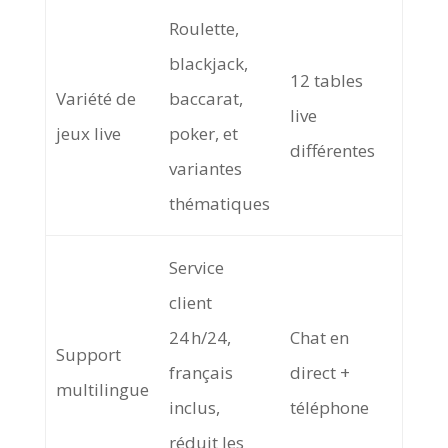
Roulette,
blackjack,
12 tables
Variété de
baccarat,
live
jeux live
poker, et
différentes
variantes
thématiques
Service
client
24 h/24,
Chat en
Support
français
direct +
multilingue
inclus,
téléphone
réduit les