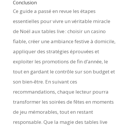
Conclusion
Ce guide a passé en revue les étapes
essentielles pour vivre un véritable miracle
de Noël aux tables live : choisir un casino
fiable, créer une ambiance festive à domicile,
appliquer des stratégies éprouvées et
exploiter les promotions de fin d’année, le
tout en gardant le contrôle sur son budget et
son bien‑être. En suivant ces
recommandations, chaque lecteur pourra
transformer les soirées de fêtes en moments
de jeu mémorables, tout en restant
responsable. Que la magie des tables live