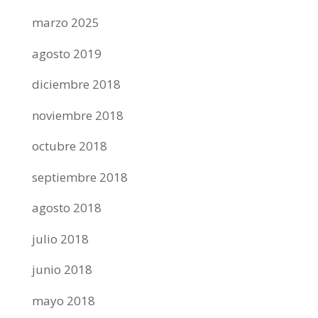
marzo 2025
agosto 2019
diciembre 2018
noviembre 2018
octubre 2018
septiembre 2018
agosto 2018
julio 2018
junio 2018
mayo 2018