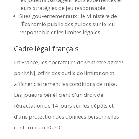
leurs stratégies de jeu responsable.
Sites gouvernementaux : le Ministère de
l’Économie publie des guides sur le jeu
responsable et les limites légales.
Cadre légal français
En France, les opérateurs doivent être agréés
par l’ANJ, offrir des outils de limitation et
afficher clairement les conditions de mise.
Les joueurs bénéficient d’un droit de
rétractation de 14 jours sur les dépôts et
d’une protection des données personnelles
conforme au RGPD.