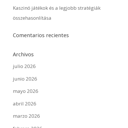
Kaszinó játékok és a legjobb stratégiák
összehasonlítása
Comentarios recientes
Archivos
julio 2026
junio 2026
mayo 2026
abril 2026
marzo 2026