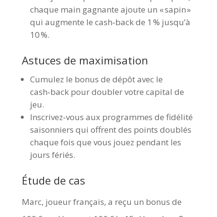
chaque main gagnante ajoute un « sapin »
qui augmente le cash‑back de 1 % jusqu’à
10 %.
Astuces de maximisation
Cumulez le bonus de dépôt avec le
cash‑back pour doubler votre capital de
jeu.
Inscrivez‑vous aux programmes de fidélité
saisonniers qui offrent des points doublés
chaque fois que vous jouez pendant les
jours fériés.
Étude de cas
Marc, joueur français, a reçu un bonus de