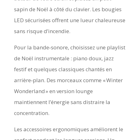
sapin de Noël à côté du clavier. Les bougies
LED sécurisées offrent une lueur chaleureuse
sans risque d’incendie.
Pour la bande‑sonore, choisissez une playlist
de Noël instrumentale : piano doux, jazz
festif et quelques classiques chantés en
arrière‑plan. Des morceaux comme « Winter
Wonderland » en version lounge
maintiennent l’énergie sans distraire la
concentration.
Les accessoires ergonomiques améliorent le