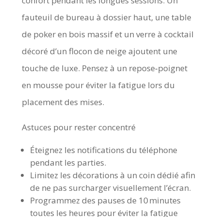
confort pendant les longues sessions. Un
fauteuil de bureau à dossier haut, une table
de poker en bois massif et un verre à cocktail
décoré d’un flocon de neige ajoutent une
touche de luxe. Pensez à un repose‑poignet
en mousse pour éviter la fatigue lors du
placement des mises.
Astuces pour rester concentré
Éteignez les notifications du téléphone
pendant les parties.
Limitez les décorations à un coin dédié afin
de ne pas surcharger visuellement l’écran.
Programmez des pauses de 10 minutes
toutes les heures pour éviter la fatigue