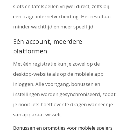
slots en tafelspellen vrijwel direct, zelfs bij
een trage internetverbinding. Het resultaat:
minder wachttijd en meer speeltijd.
Eén account, meerdere
platformen
Met één registratie kun je zowel op de
desktop‑website als op de mobiele app
inloggen. Alle voortgang, bonussen en
instellingen worden gesynchroniseerd, zodat
je nooit iets hoeft over te dragen wanneer je
van apparaat wisselt.
Bonussen en promoties voor mobiele spelers