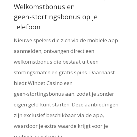
Welkomstbonus en
geen‑stortingsbonus op je
telefoon
Nieuwe spelers die zich via de mobiele app
aanmelden, ontvangen direct een
welkomstbonus die bestaat uit een
stortingsmatch en gratis spins. Daarnaast
biedt Winbet Casino een
geen‑stortingsbonus aan, zodat je zonder
eigen geld kunt starten. Deze aanbiedingen
zijn exclusief beschikbaar via de app,
waardoor je extra waarde krijgt voor je
mobiele speelsessie.