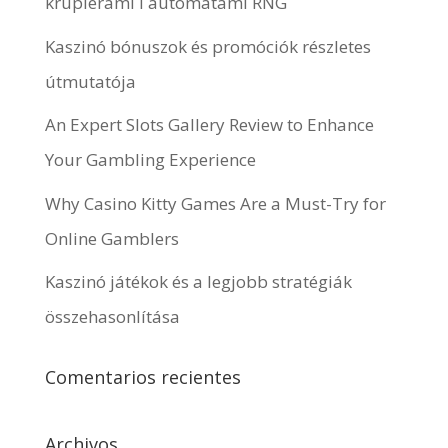
krupierami i automatami RNG
Kaszinó bónuszok és promóciók részletes
útmutatója
An Expert Slots Gallery Review to Enhance
Your Gambling Experience
Why Casino Kitty Games Are a Must-Try for
Online Gamblers
Kaszinó játékok és a legjobb stratégiák
összehasonlítása
Comentarios recientes
Archivos