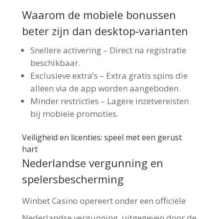
Waarom de mobiele bonussen
beter zijn dan desktop‑varianten
Snellere activering – Direct na registratie
beschikbaar.
Exclusieve extra’s – Extra gratis spins die
alleen via de app worden aangeboden.
Minder restricties – Lagere inzetvereisten
bij mobiele promoties.
Veiligheid en licenties: speel met een gerust
hart
Nederlandse vergunning en
spelersbescherming
Winbet Casino opereert onder een officiële
Nederlandse vergunning, uitgegeven door de