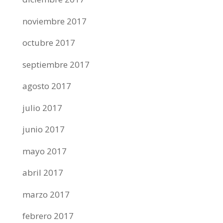
noviembre 2017
octubre 2017
septiembre 2017
agosto 2017
julio 2017
junio 2017
mayo 2017
abril 2017
marzo 2017
febrero 2017