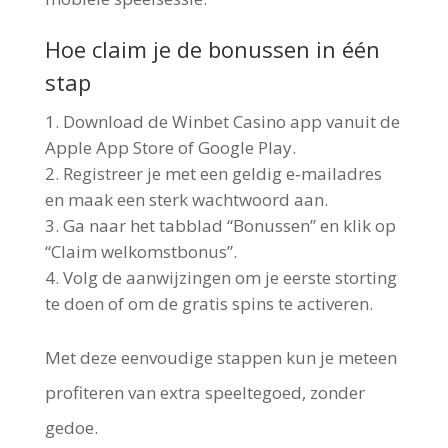
Hoe claim je de bonussen in één
stap
Download de Winbet Casino app vanuit de
Apple App Store of Google Play.
Registreer je met een geldig e‑mailadres
en maak een sterk wachtwoord aan.
Ga naar het tabblad “Bonussen” en klik op
“Claim welkomstbonus”.
Volg de aanwijzingen om je eerste storting
te doen of om de gratis spins te activeren.
Met deze eenvoudige stappen kun je meteen
profiteren van extra speeltegoed, zonder
gedoe.