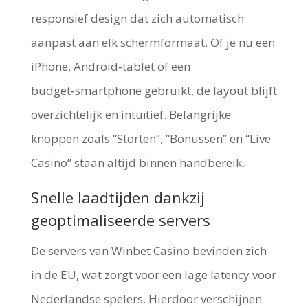
responsief design dat zich automatisch
aanpast aan elk schermformaat. Of je nu een
iPhone, Android‑tablet of een
budget‑smartphone gebruikt, de layout blijft
overzichtelijk en intuïtief. Belangrijke
knoppen zoals “Storten”, “Bonussen” en “Live
Casino” staan altijd binnen handbereik.
Snelle laadtijden dankzij
geoptimaliseerde servers
De servers van Winbet Casino bevinden zich
in de EU, wat zorgt voor een lage latency voor
Nederlandse spelers. Hierdoor verschijnen