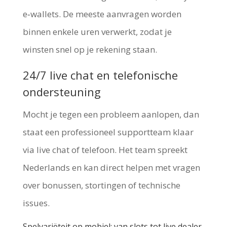
e‑wallets. De meeste aanvragen worden
binnen enkele uren verwerkt, zodat je
winsten snel op je rekening staan.
24/7 live chat en telefonische
ondersteuning
Mocht je tegen een probleem aanlopen, dan
staat een professioneel supportteam klaar
via live chat of telefoon. Het team spreekt
Nederlands en kan direct helpen met vragen
over bonussen, stortingen of technische
issues.
Spelvariëteit op mobiel: van slots tot live dealer