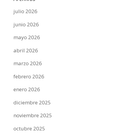
julio 2026
junio 2026
mayo 2026
abril 2026
marzo 2026
febrero 2026
enero 2026
diciembre 2025
noviembre 2025
octubre 2025