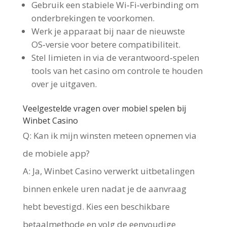
Gebruik een stabiele Wi‑Fi‑verbinding om
onderbrekingen te voorkomen.
Werk je apparaat bij naar de nieuwste
OS‑versie voor betere compatibiliteit.
Stel limieten in via de verantwoord‑spelen
tools van het casino om controle te houden
over je uitgaven.
Veelgestelde vragen over mobiel spelen bij
Winbet Casino
Q: Kan ik mijn winsten meteen opnemen via
de mobiele app?
A: Ja, Winbet Casino verwerkt uitbetalingen
binnen enkele uren nadat je de aanvraag
hebt bevestigd. Kies een beschikbare
betaalmethode en volg de eenvoudige