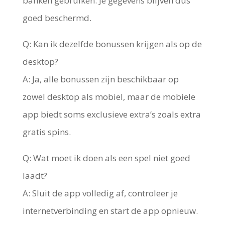
banken gebruiken. Je gegevens blijven dus
goed beschermd.
Q: Kan ik dezelfde bonussen krijgen als op de
desktop?
A: Ja, alle bonussen zijn beschikbaar op
zowel desktop als mobiel, maar de mobiele
app biedt soms exclusieve extra’s zoals extra
gratis spins.
Q: Wat moet ik doen als een spel niet goed
laadt?
A: Sluit de app volledig af, controleer je
internetverbinding en start de app opnieuw.