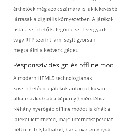
érthetőek még azok számára is, akik kevésbé
jártasak a digitális környezetben. A játékok
listája szűrhető kategória, szoftvergyártó
vagy RTP szerint, ami segít gyorsan
megtalálni a kedvenc gépet.
Responszív design és offline mód
A modern HTML5 technológiának
köszönhetően a játékok automatikusan
alkalmazkodnak a képernyő méretéhez.
Néhány nyerőgép offline módot is kínál: a
játékot letöltheted, majd internetkapcsolat
nélkül is folytathatod, bár a nyeremények