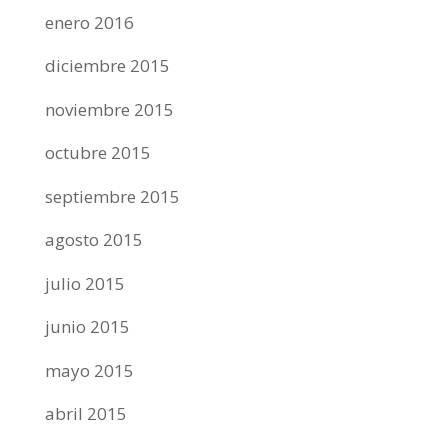
enero 2016
diciembre 2015
noviembre 2015
octubre 2015
septiembre 2015
agosto 2015
julio 2015
junio 2015
mayo 2015
abril 2015