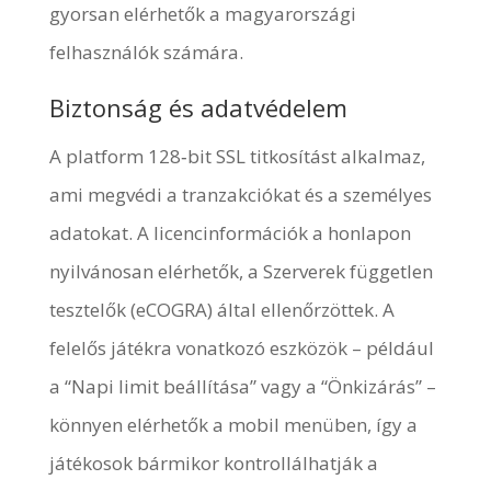
gyorsan elérhetők a magyarországi
felhasználók számára.
Biztonság és adatvédelem
A platform 128‑bit SSL titkosítást alkalmaz,
ami megvédi a tranzakciókat és a személyes
adatokat. A licencinformációk a honlapon
nyilvánosan elérhetők, a Szerverek független
tesztelők (eCOGRA) által ellenőrzöttek. A
felelős játékra vonatkozó eszközök – például
a “Napi limit beállítása” vagy a “Önkizárás” –
könnyen elérhetők a mobil menüben, így a
játékosok bármikor kontrollálhatják a