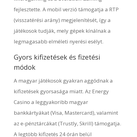
fejlesztette. A mobil verzió támogatja a RTP
(visszatérési arány) megjelenítését, így a
játékosok tudják, mely gépek kínálnak a
legmagasabb elméleti nyerési esélyt.
Gyors kifizetések és fizetési
módok
A magyar játékosok gyakran aggódnak a
kifizetések gyorsasága miatt. Az Energy
Casino a leggyakoribb magyar
bankkártyákat (Visa, Mastercard), valamint
az e-pénztárcákat (Trustly, Skrill) támogatja.
A legtöbb kifizetés 24 órán belül