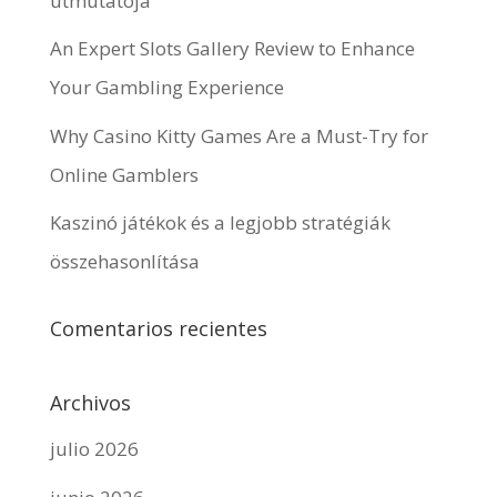
útmutatója
An Expert Slots Gallery Review to Enhance
Your Gambling Experience
Why Casino Kitty Games Are a Must-Try for
Online Gamblers
Kaszinó játékok és a legjobb stratégiák
összehasonlítása
Comentarios recientes
Archivos
julio 2026