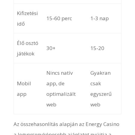
Kifizetési
15‑60 perc
1‑3 nap
idő
Élő osztó
30+
15‑20
játékok
Nincs natív
Gyakran
Mobil
app, de
csak
app
optimalizált
egyszerű
web
web
Az összehasonlítás alapján az Energy Casino
a legversenyképesebb ajánlatot nyújtja a