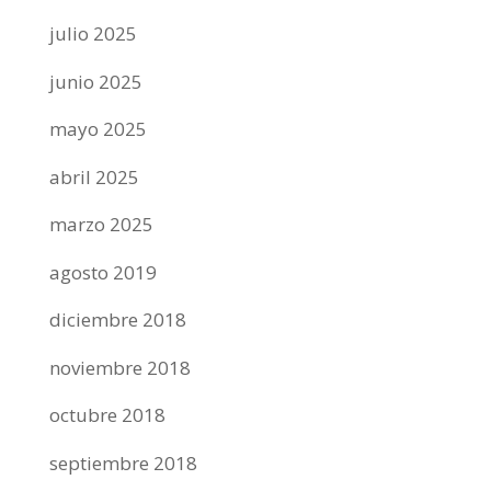
julio 2025
junio 2025
mayo 2025
abril 2025
marzo 2025
agosto 2019
diciembre 2018
noviembre 2018
octubre 2018
septiembre 2018