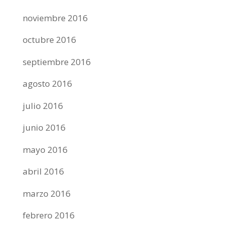
noviembre 2016
octubre 2016
septiembre 2016
agosto 2016
julio 2016
junio 2016
mayo 2016
abril 2016
marzo 2016
febrero 2016