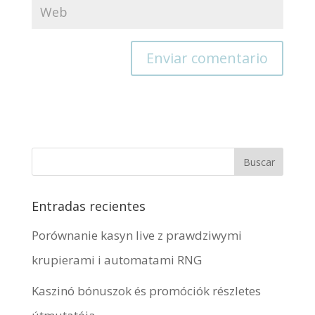
Entradas recientes
Porównanie kasyn live z prawdziwymi
krupierami i automatami RNG
Kaszinó bónuszok és promóciók részletes