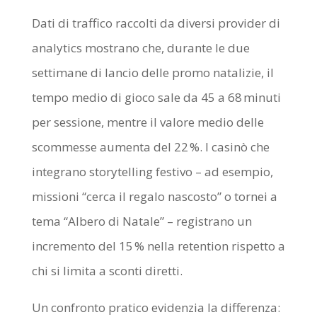
Dati di traffico raccolti da diversi provider di
analytics mostrano che, durante le due
settimane di lancio delle promo natalizie, il
tempo medio di gioco sale da 45 a 68 minuti
per sessione, mentre il valore medio delle
scommesse aumenta del 22 %. I casinò che
integrano storytelling festivo – ad esempio,
missioni “cerca il regalo nascosto” o tornei a
tema “Albero di Natale” – registrano un
incremento del 15 % nella retention rispetto a
chi si limita a sconti diretti.
Un confronto pratico evidenzia la differenza: