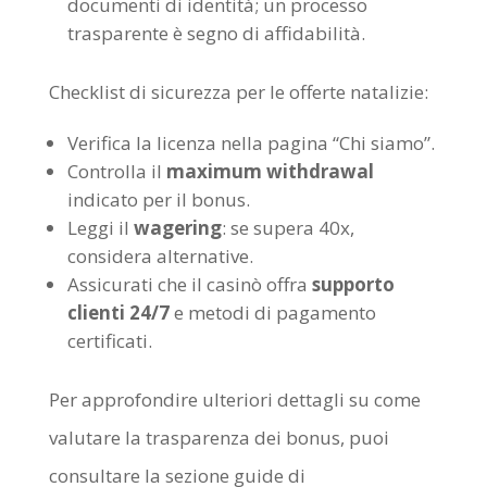
documenti di identità; un processo
trasparente è segno di affidabilità.
Checklist di sicurezza per le offerte natalizie:
Verifica la licenza nella pagina “Chi siamo”.
Controlla il
maximum withdrawal
indicato per il bonus.
Leggi il
wagering
: se supera 40x,
considera alternative.
Assicurati che il casinò offra
supporto
clienti 24/7
e metodi di pagamento
certificati.
Per approfondire ulteriori dettagli su come
valutare la trasparenza dei bonus, puoi
consultare la sezione guide di