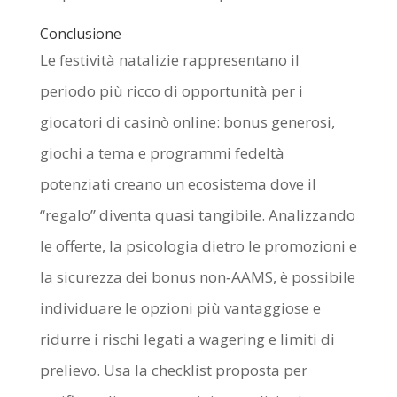
Conclusione
Le festività natalizie rappresentano il
periodo più ricco di opportunità per i
giocatori di casinò online: bonus generosi,
giochi a tema e programmi fedeltà
potenziati creano un ecosistema dove il
“regalo” diventa quasi tangibile. Analizzando
le offerte, la psicologia dietro le promozioni e
la sicurezza dei bonus non‑AAMS, è possibile
individuare le opzioni più vantaggiose e
ridurre i rischi legati a wagering e limiti di
prelievo. Usa la checklist proposta per