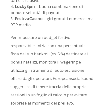
tornei esclusivi.
LuckySpin
– buona combinazione di
bonus e velocità di payout.
FestivaCasino
– giri gratuiti numerosi ma
RTP medio.
Per impostare un budget festivo
responsabile, inizia con una percentuale
fissa del tuo bankroll (es. 5 %) destinata ai
bonus natalizi, monitora il wagering e
utilizza gli strumenti di auto‑esclusione
offerti dagli operatori. Europeansocialsound
suggerisce di tenere traccia delle proprie
sessioni in un foglio di calcolo per evitare
sorprese al momento del prelievo.