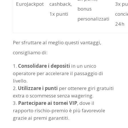
EuroJackpot
cashback,
3x pu
bonus
1x punti
conci
personalizzati
24 h
Per sfruttare al meglio questi vantaggi,
consigliamo di:
Consolidare i depositi
in un unico
operatore per accelerare il passaggio di
livello.
Utilizzare i punti
per ottenere giri gratuiti
extra o scommesse senza wagering.
Partecipare ai tornei VIP
, dove il
rapporto rischio‑premio è più favorevole
grazie ai premi garantiti.