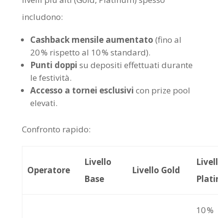
includono:
Cashback mensile aumentato
(fino al
20 % rispetto al 10 % standard).
Punti doppi
su depositi effettuati durante
le festività.
Accesso a tornei esclusivi
con prize pool
elevati.
Confronto rapido:
Livello
Livel
Operatore
Livello Gold
Base
Plat
10 %