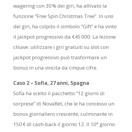
wagering con 30 % dei giri, ha attivato la
funzione “Free Spin Christmas Tree”. In uno
dei giri, ha colpito il simbolo “Gift” e ha vinto
il jackpot progressivo da €45 000. La lezione
chiave: utilizzare i giri gratuiti su slot con
jackpot progressivo può trasformare un
bonus in una vincita da cinque cifre.
Caso 2 – Sofia, 27 anni, Spagna
Sofia ha scelto il pacchetto “12 giorni di
sorprese” di NovaBet, che le ha concesso un
bonus giornaliero crescente, culminante in
150 € di cash‑back il giorno 12. Il 10° giorno