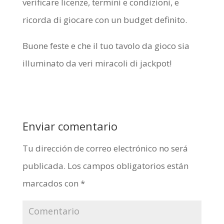
verificare licenze, termini e condizioni, e
ricorda di giocare con un budget definito.
Buone feste e che il tuo tavolo da gioco sia
illuminato da veri miracoli di jackpot!
Enviar comentario
Tu dirección de correo electrónico no será
publicada.
Los campos obligatorios están
marcados con
*