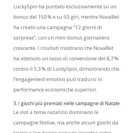
LuckySpin ha puntato esclusivamente su un
bonus del 150 % e su 50 giri, mentre NovaBet
ha creato una campagna “12 giorni di
sorprese”, con un mini‑bonus giornaliero
crescente. I risultati mostrano che NovaBet
ha ottenuto un tasso di conversione del 8,7 %
contro il 5,3 % di LuckySpin, dimostrando che
l’engagement emotivo può tradursi in
performance economiche superiori.
3. I giochi più premiati nelle campagne di Natale
Le slot a tema natalizio dominano le
campagne festive, ma anche alcuni giochi da
tavolo e live hanno ricevuto incentivi extra.