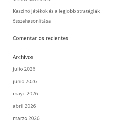
Kaszinó játékok és a legjobb stratégiák
összehasonlítása
Comentarios recientes
Archivos
julio 2026
junio 2026
mayo 2026
abril 2026
marzo 2026