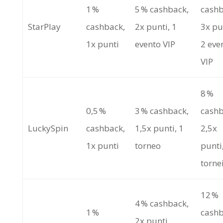
1 %
5 % cashback,
cashb
StarPlay
cashback,
2x punti, 1
3x pu
1x punti
evento VIP
2 eve
VIP
8 %
0,5 %
3 % cashback,
cashb
LuckySpin
cashback,
1,5x punti, 1
2,5x
1x punti
torneo
punti
torne
12 %
4 % cashback,
1 %
cashb
2x punti,