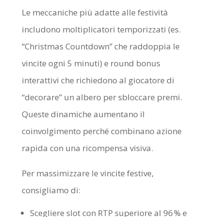
Le meccaniche più adatte alle festività
includono moltiplicatori temporizzati (es.
“Christmas Countdown” che raddoppia le
vincite ogni 5 minuti) e round bonus
interattivi che richiedono al giocatore di
“decorare” un albero per sbloccare premi.
Queste dinamiche aumentano il
coinvolgimento perché combinano azione
rapida con una ricompensa visiva.
Per massimizzare le vincite festive,
consigliamo di:
Scegliere slot con RTP superiore al 96 % e