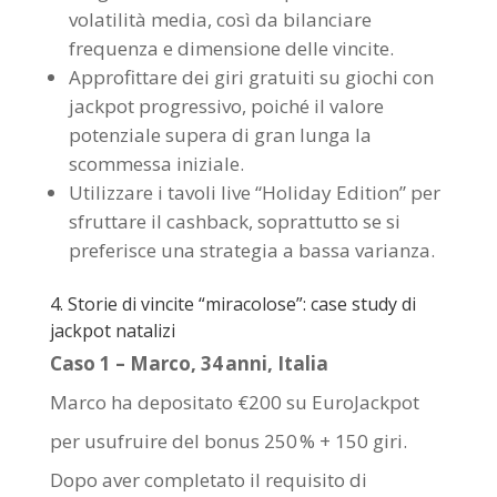
volatilità media, così da bilanciare
frequenza e dimensione delle vincite.
Approfittare dei giri gratuiti su giochi con
jackpot progressivo, poiché il valore
potenziale supera di gran lunga la
scommessa iniziale.
Utilizzare i tavoli live “Holiday Edition” per
sfruttare il cashback, soprattutto se si
preferisce una strategia a bassa varianza.
4. Storie di vincite “miracolose”: case study di
jackpot natalizi
Caso 1 – Marco, 34 anni, Italia
Marco ha depositato €200 su EuroJackpot
per usufruire del bonus 250 % + 150 giri.
Dopo aver completato il requisito di