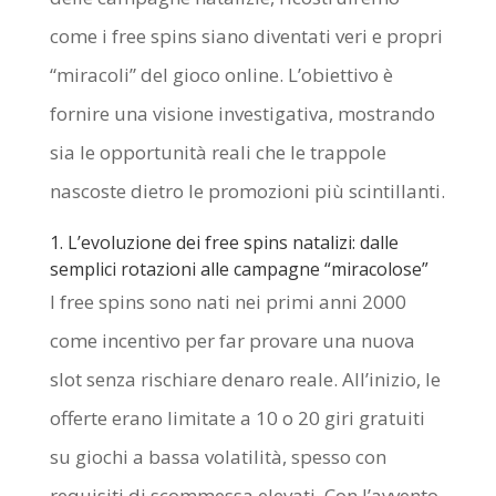
come i free spins siano diventati veri e propri
“miracoli” del gioco online. L’obiettivo è
fornire una visione investigativa, mostrando
sia le opportunità reali che le trappole
nascoste dietro le promozioni più scintillanti.
1. L’evoluzione dei free spins natalizi: dalle
semplici rotazioni alle campagne “miracolose”
I free spins sono nati nei primi anni 2000
come incentivo per far provare una nuova
slot senza rischiare denaro reale. All’inizio, le
offerte erano limitate a 10 o 20 giri gratuiti
su giochi a bassa volatilità, spesso con
requisiti di scommessa elevati. Con l’avvento