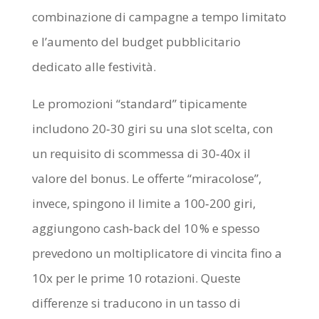
combinazione di campagne a tempo limitato
e l’aumento del budget pubblicitario
dedicato alle festività.
Le promozioni “standard” tipicamente
includono 20‑30 giri su una slot scelta, con
un requisito di scommessa di 30‑40x il
valore del bonus. Le offerte “miracolose”,
invece, spingono il limite a 100‑200 giri,
aggiungono cash‑back del 10 % e spesso
prevedono un moltiplicatore di vincita fino a
10x per le prime 10 rotazioni. Queste
differenze si traducono in un tasso di