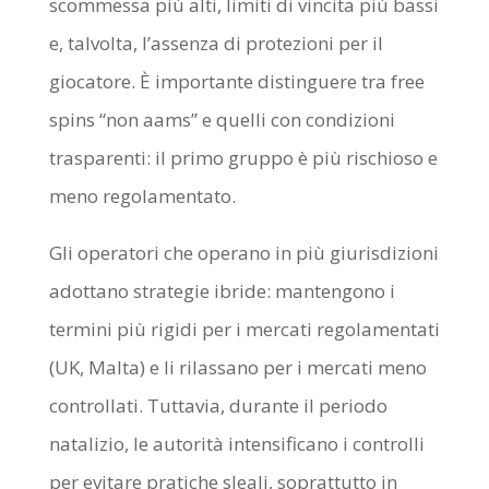
scommessa più alti, limiti di vincita più bassi
e, talvolta, l’assenza di protezioni per il
giocatore. È importante distinguere tra free
spins “non aams” e quelli con condizioni
trasparenti: il primo gruppo è più rischioso e
meno regolamentato.
Gli operatori che operano in più giurisdizioni
adottano strategie ibride: mantengono i
termini più rigidi per i mercati regolamentati
(UK, Malta) e li rilassano per i mercati meno
controllati. Tuttavia, durante il periodo
natalizio, le autorità intensificano i controlli
per evitare pratiche sleali, soprattutto in