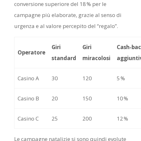
conversione superiore del 18 % per le
campagne più elaborate, grazie al senso di
urgenza e al valore percepito del “regalo”.
Giri
Giri
Cash‑ba
Operatore
standard
miracolosi
aggiunti
Casino A
30
120
5 %
Casino B
20
150
10 %
Casino C
25
200
12 %
Le campagne natalizie si sono quindi evolute