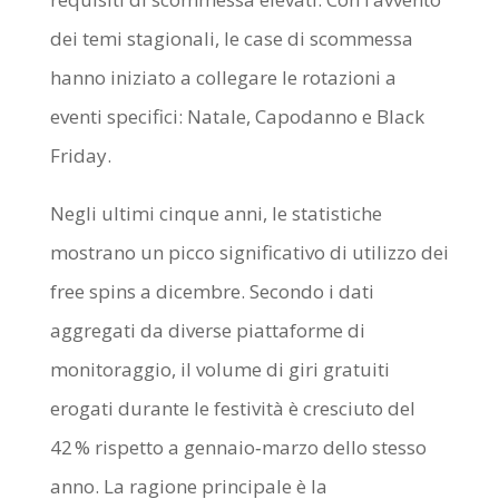
dei temi stagionali, le case di scommessa
hanno iniziato a collegare le rotazioni a
eventi specifici: Natale, Capodanno e Black
Friday.
Negli ultimi cinque anni, le statistiche
mostrano un picco significativo di utilizzo dei
free spins a dicembre. Secondo i dati
aggregati da diverse piattaforme di
monitoraggio, il volume di giri gratuiti
erogati durante le festività è cresciuto del
42 % rispetto a gennaio‑marzo dello stesso
anno. La ragione principale è la