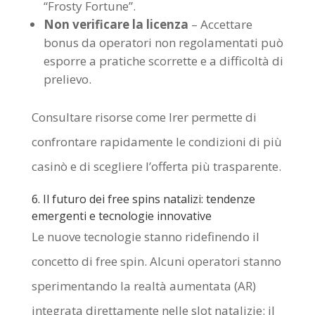
“Frosty Fortune”.
Non verificare la licenza
– Accettare
bonus da operatori non regolamentati può
esporre a pratiche scorrette e a difficoltà di
prelievo.
Consultare risorse come Irer permette di
confrontare rapidamente le condizioni di più
casinò e di scegliere l’offerta più trasparente.
6. Il futuro dei free spins natalizi: tendenze
emergenti e tecnologie innovative
Le nuove tecnologie stanno ridefinendo il
concetto di free spin. Alcuni operatori stanno
sperimentando la realtà aumentata (AR)
integrata direttamente nelle slot natalizie: il