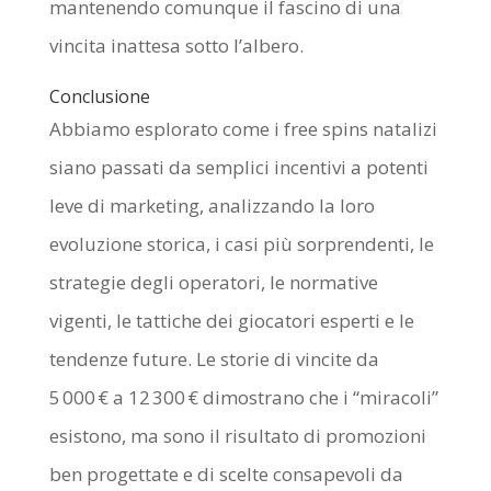
mantenendo comunque il fascino di una
vincita inattesa sotto l’albero.
Conclusione
Abbiamo esplorato come i free spins natalizi
siano passati da semplici incentivi a potenti
leve di marketing, analizzando la loro
evoluzione storica, i casi più sorprendenti, le
strategie degli operatori, le normative
vigenti, le tattiche dei giocatori esperti e le
tendenze future. Le storie di vincite da
5 000 € a 12 300 € dimostrano che i “miracoli”
esistono, ma sono il risultato di promozioni
ben progettate e di scelte consapevoli da