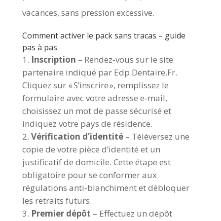
vacances, sans pression excessive.
Comment activer le pack sans tracas – guide
pas à pas
Inscription
– Rendez‑vous sur le site
partenaire indiqué par Edp Dentaire.Fr.
Cliquez sur « S’inscrire », remplissez le
formulaire avec votre adresse e‑mail,
choisissez un mot de passe sécurisé et
indiquez votre pays de résidence.
Vérification d’identité
– Téléversez une
copie de votre pièce d’identité et un
justificatif de domicile. Cette étape est
obligatoire pour se conformer aux
régulations anti‑blanchiment et débloquer
les retraits futurs.
Premier dépôt
– Effectuez un dépôt