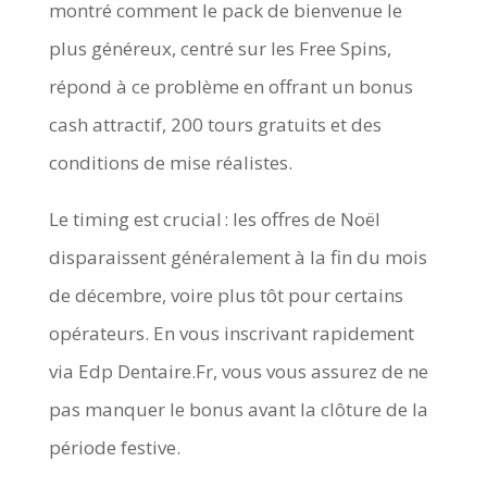
montré comment le pack de bienvenue le
plus généreux, centré sur les Free Spins,
répond à ce problème en offrant un bonus
cash attractif, 200 tours gratuits et des
conditions de mise réalistes.
Le timing est crucial : les offres de Noël
disparaissent généralement à la fin du mois
de décembre, voire plus tôt pour certains
opérateurs. En vous inscrivant rapidement
via Edp Dentaire.Fr, vous vous assurez de ne
pas manquer le bonus avant la clôture de la
période festive.