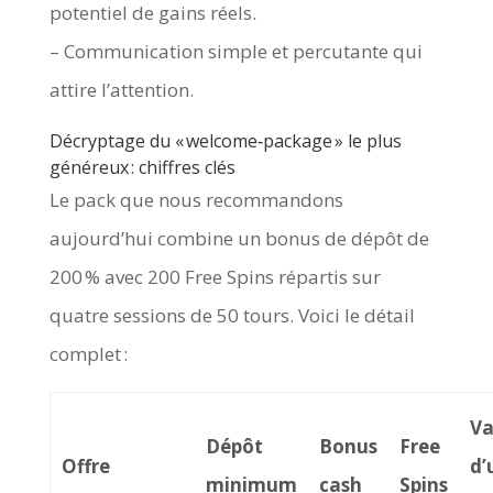
potentiel de gains réels.
– Communication simple et percutante qui
attire l’attention.
Décryptage du « welcome‑package » le plus
généreux : chiffres clés
Le pack que nous recommandons
aujourd’hui combine un bonus de dépôt de
200 % avec 200 Free Spins répartis sur
quatre sessions de 50 tours. Voici le détail
complet :
Va
Dépôt
Bonus
Free
Offre
d’
minimum
cash
Spins