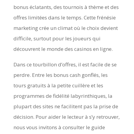
bonus éclatants, des tournois à thème et des
offres limitées dans le temps. Cette frénésie
marketing crée un climat où le choix devient
difficile, surtout pour les joueurs qui
découvrent le monde des casinos en ligne.
Dans ce tourbillon d’offres, il est facile de se
perdre. Entre les bonus cash gonflés, les
tours gratuits à la petite cuillère et les
programmes de fidélité labyrinthiques, la
plupart des sites ne facilitent pas la prise de
décision. Pour aider le lecteur à s’y retrouver,
nous vous invitons à consulter le guide