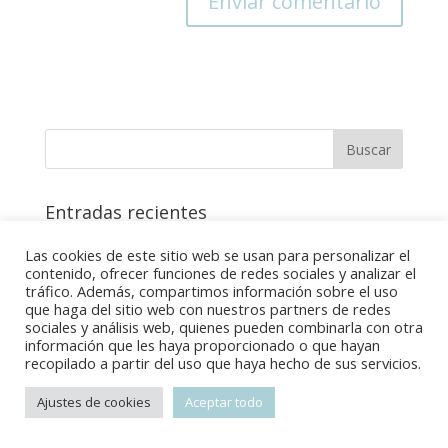
Entradas recientes
Sécurité mobile et programmes VIP : les
Las cookies de este sitio web se usan para personalizar el
contenido, ofrecer funciones de redes sociales y analizar el
nouvelles tendances qui redéfinissent le jeu
tráfico. Además, compartimos información sobre el uso
que haga del sitio web con nuestros partners de redes
en ligne
sociales y análisis web, quienes pueden combinarla con otra
información que les haya proporcionado o que hayan
recopilado a partir del uso que haya hecho de sus servicios.
Wpływ legislacji na funkcjonowanie kasyn w
Polsce
Ajustes de cookies
Aceptar todo
Cupidon et les rouleaux : comment les