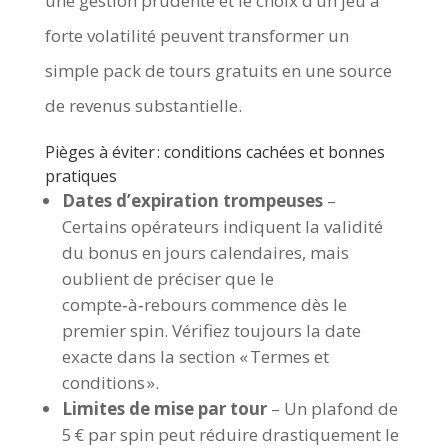
une gestion prudente et le choix d’un jeu à
forte volatilité peuvent transformer un
simple pack de tours gratuits en une source
de revenus substantielle.
Pièges à éviter : conditions cachées et bonnes
pratiques
Dates d’expiration trompeuses
–
Certains opérateurs indiquent la validité
du bonus en jours calendaires, mais
oublient de préciser que le
compte‑à‑rebours commence dès le
premier spin. Vérifiez toujours la date
exacte dans la section « Termes et
conditions ».
Limites de mise par tour
– Un plafond de
5 € par spin peut réduire drastiquement le