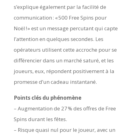
s’explique également par la facilité de
communication : « 500 Free Spins pour
Noël ! » est un message percutant qui capte
l’attention en quelques secondes. Les
opérateurs utilisent cette accroche pour se
différencier dans un marché saturé, et les
joueurs, eux, répondent positivement à la
promesse d’un cadeau instantané.
Points clés du phénomène
– Augmentation de 27 % des offres de Free
Spins durant les fêtes.
– Risque quasi nul pour le joueur, avec un