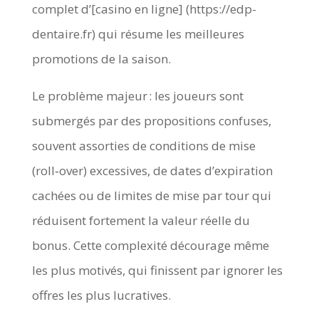
complet d’[casino en ligne] (https://edp-
dentaire.fr) qui résume les meilleures
promotions de la saison.
Le problème majeur : les joueurs sont
submergés par des propositions confuses,
souvent assorties de conditions de mise
(roll‑over) excessives, de dates d’expiration
cachées ou de limites de mise par tour qui
réduisent fortement la valeur réelle du
bonus. Cette complexité décourage même
les plus motivés, qui finissent par ignorer les
offres les plus lucratives.