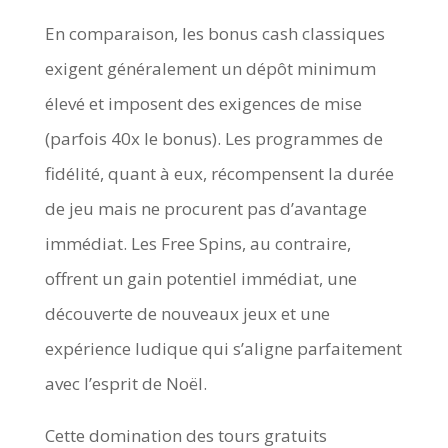
En comparaison, les bonus cash classiques
exigent généralement un dépôt minimum
élevé et imposent des exigences de mise
(parfois 40x le bonus). Les programmes de
fidélité, quant à eux, récompensent la durée
de jeu mais ne procurent pas d’avantage
immédiat. Les Free Spins, au contraire,
offrent un gain potentiel immédiat, une
découverte de nouveaux jeux et une
expérience ludique qui s’aligne parfaitement
avec l’esprit de Noël.
Cette domination des tours gratuits