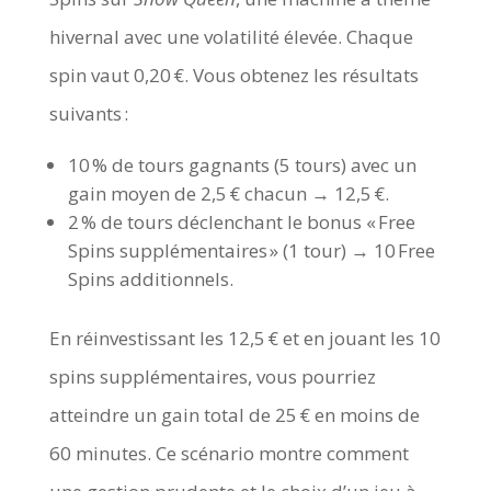
hivernal avec une volatilité élevée. Chaque
spin vaut 0,20 €. Vous obtenez les résultats
suivants :
10 % de tours gagnants (5 tours) avec un
gain moyen de 2,5 € chacun → 12,5 €.
2 % de tours déclenchant le bonus « Free
Spins supplémentaires » (1 tour) → 10 Free
Spins additionnels.
En réinvestissant les 12,5 € et en jouant les 10
spins supplémentaires, vous pourriez
atteindre un gain total de 25 € en moins de
60 minutes. Ce scénario montre comment