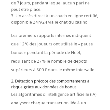
de 7 jours, pendant lequel aucun pari ne
peut être placé.
Un accès direct à un coach en ligne certifié,
disponible 24 h/24 via le chat du casino.
Les premiers rapports internes indiquent
que 12 % des joueurs ont utilisé le « pause
bonus » pendant la période de Noël,
réduisant de 27 % le nombre de dépôts
supérieurs à 500 € dans le même intervalle.
2. Détection précoce des comportements à
risque grâce aux données de bonus
Les algorithmes d’intelligence artificielle (IA)
analysent chaque transaction liée à un