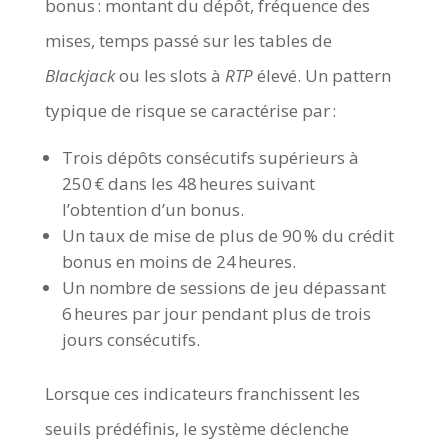
bonus : montant du dépôt, fréquence des
mises, temps passé sur les tables de
Blackjack
ou les slots à
RTP
élevé. Un pattern
typique de risque se caractérise par :
Trois dépôts consécutifs supérieurs à
250 € dans les 48 heures suivant
l’obtention d’un bonus.
Un taux de mise de plus de 90 % du crédit
bonus en moins de 24 heures.
Un nombre de sessions de jeu dépassant
6 heures par jour pendant plus de trois
jours consécutifs.
Lorsque ces indicateurs franchissent les
seuils prédéfinis, le système déclenche