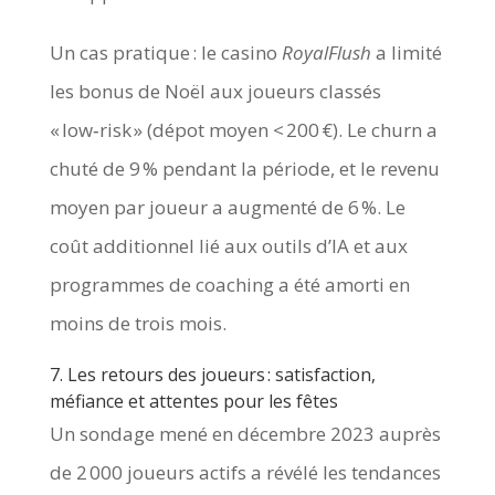
Un cas pratique : le casino
RoyalFlush
a limité
les bonus de Noël aux joueurs classés
« low‑risk » (dépot moyen < 200 €). Le churn a
chuté de 9 % pendant la période, et le revenu
moyen par joueur a augmenté de 6 %. Le
coût additionnel lié aux outils d’IA et aux
programmes de coaching a été amorti en
moins de trois mois.
7. Les retours des joueurs : satisfaction,
méfiance et attentes pour les fêtes
Un sondage mené en décembre 2023 auprès
de 2 000 joueurs actifs a révélé les tendances