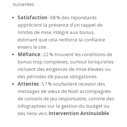
suivantes :
Satisfaction
: 68 % des répondants
apprécient la présence d’un rappel de
limites de mise intégré aux bonus,
estimant que cela renforce la confiance
envers le site.
Méfiance
: 22 % trouvent les conditions de
bonus trop complexes, surtout lorsqu’elles
incluent des exigences de mise élevées ou
des périodes de pause obligatoires.
Attentes
: 57 % souhaitent recevoir des
messages de vœux de Noël accompagnés
de conseils de jeu responsable, comme des
infographies sur la gestion du budget ou
des liens vers
Intervention Antinuisible
.