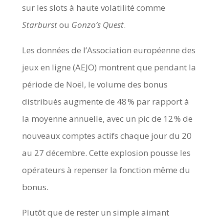
sur les slots à haute volatilité comme
Starburst
ou
Gonzo’s Quest
.
Les données de l’Association européenne des
jeux en ligne (AEJO) montrent que pendant la
période de Noël, le volume des bonus
distribués augmente de 48 % par rapport à
la moyenne annuelle, avec un pic de 12 % de
nouveaux comptes actifs chaque jour du 20
au 27 décembre. Cette explosion pousse les
opérateurs à repenser la fonction même du
bonus.
Plutôt que de rester un simple aimant