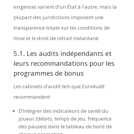
exigences varient d’un État à l’autre, mais la
plupart des juridictions imposent une
transparence totale sur les conditions de
mise et le droit de retrait instantané.
5.1. Les audits indépendants et
leurs recommandations pour les
programmes de bonus
Les cabinets d’audit tels que
EuroAudit
recommandent :
D’intégrer des indicateurs de santé du
joueur (débits, temps de jeu, fréquence
des pauses) dans le tableau de bord de