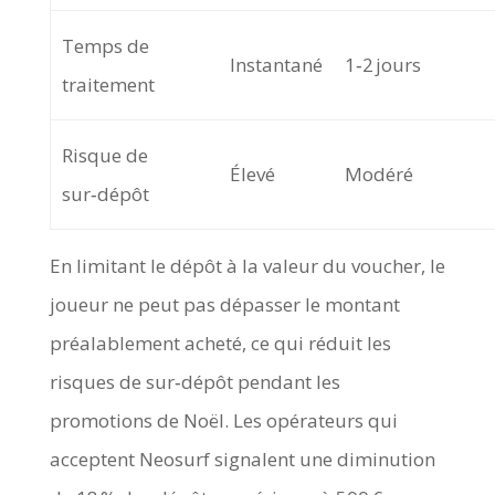
Temps de
Instantané
1‑2 jours
traitement
Risque de
Élevé
Modéré
sur‑dépôt
En limitant le dépôt à la valeur du voucher, le
joueur ne peut pas dépasser le montant
préalablement acheté, ce qui réduit les
risques de sur‑dépôt pendant les
promotions de Noël. Les opérateurs qui
acceptent Neosurf signalent une diminution