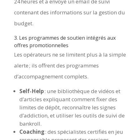
24 heures et a envoyé un email de suivi
contenant des informations sur la gestion du
budget.
3. Les programmes de soutien intégrés aux
offres promotionnelles
Les opérateurs ne se limitent plus à la simple
alerte ; ils offrent des programmes
d’accompagnement complets.
Self‑Help
: une bibliothèque de vidéos et
d’articles expliquant comment fixer des
limites de dépôt, reconnaître les signes
d’addiction, et utiliser les outils de suivi de
bankroll.
Coaching
: des spécialistes certifiés en jeu
responsable proposent des sessions