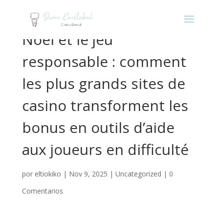
Noël et le jeu
responsable : comment
les plus grands sites de
casino transforment les
bonus en outils d’aide
aux joueurs en difficulté
por
eltiokiko
|
Nov 9, 2025
|
Uncategorized
|
0
Comentarios