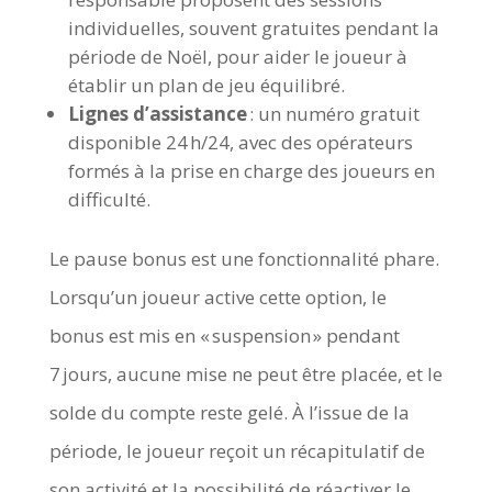
individuelles, souvent gratuites pendant la
période de Noël, pour aider le joueur à
établir un plan de jeu équilibré.
Lignes d’assistance
: un numéro gratuit
disponible 24 h/24, avec des opérateurs
formés à la prise en charge des joueurs en
difficulté.
Le pause bonus est une fonctionnalité phare.
Lorsqu’un joueur active cette option, le
bonus est mis en « suspension » pendant
7 jours, aucune mise ne peut être placée, et le
solde du compte reste gelé. À l’issue de la
période, le joueur reçoit un récapitulatif de
son activité et la possibilité de réactiver le