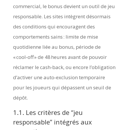
commercial, le bonus devient un outil de jeu
responsable. Les sites intègrent désormais
des conditions qui encouragent des
comportements sains : limite de mise
quotidienne liée au bonus, période de
« cool‑off » de 48 heures avant de pouvoir
réclamer le cash‑back, ou encore l’obligation
d’activer une auto‑exclusion temporaire
pour les joueurs qui dépassent un seuil de
dépôt.
1.1. Les critères de “jeu
responsable” intégrés aux